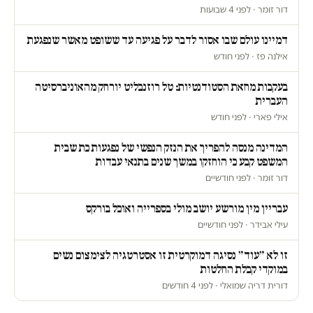
דור זומר · לפני 4 שבועות
דמיינו עולם שבו אסור לדבר על פגיעה עד ששופט מאשר שנפגעת
אילנה פז · לפני חודש
בעקבות מחאת הסטודנטיות: טל רוזנבליט יורחק מהאוניברסיטה
העברית
אילי פארי · לפני חודש
המדינה מנסה להפריך את הנזק הנפשי של נפגעות כת שבית
המשפט קבע כי הוחזקו במשך שנים בתנאי עבדות
דור זומר · לפני חודשיים
עבריין מין מורשע יושב מולי בספרייה ואוכל בורקס
עילי אבידר · לפני חודשיים
זו לא ״עוד״ נסיגה דמוקרטית זו אסטרטגיה לצימצום נשים
במוקדי קבלת החלטות
דורית דריה שמואלי · לפני 4 חודשים