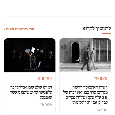
להמשיך לקרוא
עוד באלימות מינית ›
אלימות מינית
אלימות מינית
רשות האוכלוסין דרשה
דמיינו עולם שבו אסור לדבר
מקורבן סחר בבנ״א ערבות של
על פגיעה עד ששופט מאשר
30 אלף שקל ושלחה פקחים
שנפגעת
לבדוק אם "חזרה לזנות"
אילנה פז
דור זומר