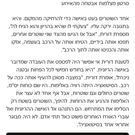
סרטון מצלמות אבטחה מהאירוע
אחד השוטרים בעט באישה כדי להרחיקה מהמקום. והיא
בתגובה ירקה עליו. "צעקתי לו שהיא בהריון והוא הניח לה",
מספרת דורית, "אבל אז הגיעו מהצד שני שוטרים אחרים,
תפסו אותה בידיים, הטיחו אותה על הרכב בעוצמה, אזקו
אותה והכניסו אותה לתוך הרכב".
לטענת דורית אי אפשר היה לפספס את העובדה שמדובר
באישה הריונית. "היא בחודש חמישי לכל הפחות ובטנה
ניכרת", אומרת דורית, "במצבה מסוכן להעיף אותה ככה על
רכב. הסיטואציה היתה רוויה באלימות. היו שם כוחות יס"מ,
שוטרים כחולים וגם שוטרות, אבל אף אחד לא עצר את
האלימות והרגיע את הרוחות. להיפך, השוטרים בשטח רק
הסלימו את המתרחש. הם התנהגו אל האישה ההריונית ואל
עוברי האורח האחרים פשוט כאל תתי אדם. לא היה מבוגר
אחראי אחד בסיטואציה".