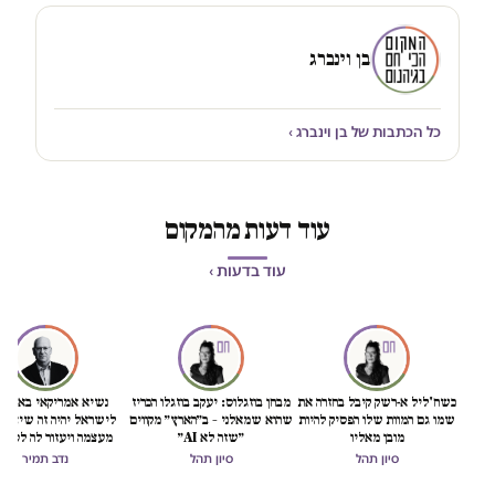
בן וינברג
כל הכתבות של בן וינברג ›
עוד דעות מהמקום
עוד בדעות ›
כשח'ליל א-רשק קיבל בחזרה את
מבחן בוזגלוס: יעקב בוזגלו הכריז
נשיא אמריקאי באמת ט
שמו גם המוות שלו הפסיק להיות
שהוא שמאלני – ב״הארץ״ מקווים
לישראל יהיה זה שיציל 
מובן מאליו
״שזה לא AI״
מעצמה ויעזור לה לסיים
הכיבוש
סיון תהל
סיון תהל
נדב תמיר