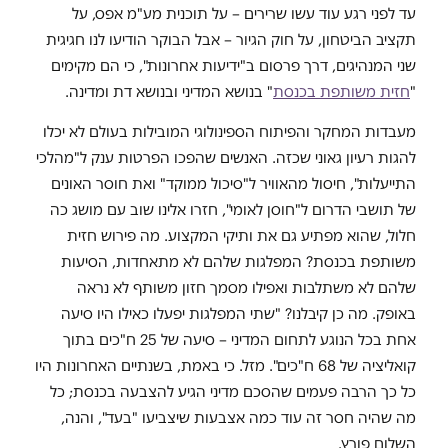
עד לפני רגע עוד עשו שרירים – על תוכנית מע"מ אפס, על
תקציב הביטחון, על חוק הגיור – אבל הבוקר הודיעו לנו חגיגית
שני המנהיגים, דרך פרסום ב"ידיעות אחרונות", כי הם מקימים
"
חזית משותפת בכנסת
" בנושא המדיני ובנושא דת ומדינה.
מעבדות המחקר והפיתוח הספינולוגי המובילות בעולם לא יכלו
להגות רעיון גאוני שכזה. האנשים שהפכו הפרטות ענק ל"מהלכי
התייעלות", חיסול מהאוויר ל"סיכול ממוקד" ואת חוסר האונים
של תושבי הדרום ל"חוסן לאומי", חזרו אלינו שוב עם מושג כה
חלול, שהוא מפתיע גם את ותיקי המקצוע. מה פירוש חזית
משותפת בכנסת? המפלגות שלהם לא מתאחדות, הסיעות
שלהם לא משתלבות ואפילו מסמך חזון משותף לא נראה
באופק. מה כן קיבלנו? "שתי המפלגות יפעלו כאילו היו סיעה
אחת בכל הנוגע לתחום המדיני – סיעה של 25 ח"כים בתוך
קואליציה של 68 ח"כים". מזל. כי באמת, בשנתיים האחרונות היו
כל כך הרבה פעמים שהסכם מדיני הגיע להצבעה בכנסת; כל
מה שהיה חסר זה עוד כמה אצבעות שיצביעו "בעד", והנה,
השלום פורץ.