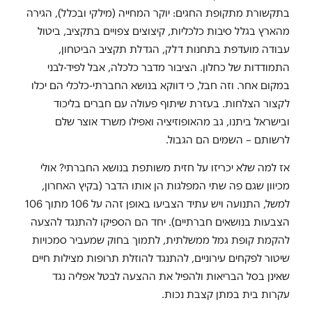
בתקשורת מתקופת החגים: יוקר המחייה (מילקי ובכלל), הגירה
מהארץ בגלל סיבות כלכליות, קיצוצים צפויים בתקציב, ביטול
עבודה מועדפת בתחנות דלק, הגדלת תקציב הביטחון,
התמודדות של כחלון. הציבור מדבר כלכלה, אבל לפיד-לבני
במקום אחר. וזה חבל, כי דווקא בנושא החברתי-כלכלי הם יכלו
לקצור הצלחות. בעזרת שיתוף פעולה עם חברים בליכוד
ובישראל ביתנו, גב מהאופוזיציה ואפילו משרד אוצר שלם
לרשותם – השמים הם הגבול.
אז למה שלא יכריזו על חזית משותפת בנושא החברתי? אולי
מכיוון שגם פה שתי המפלגות הן אותו הדבר (בקיץ האחרון,
למשל, התנועה ויש עתיד הצביעו באופן זהה על 106 מתוך 106
הצבעות בנושאים חברתיים). יחד הם הספיקו להתנגד להצעה
להקמת קופת גמל ממשלתית, לתמוך בחוק שמעביר סמכויות
שיטור לפקחים עירוניים, להתנגד להוזלת תרופות מצילות חיים
שאינן בסל הבריאות ולהפיל את ההצעה לבטל אפליה נגד
עקרות בית במתן קצבת נכות.