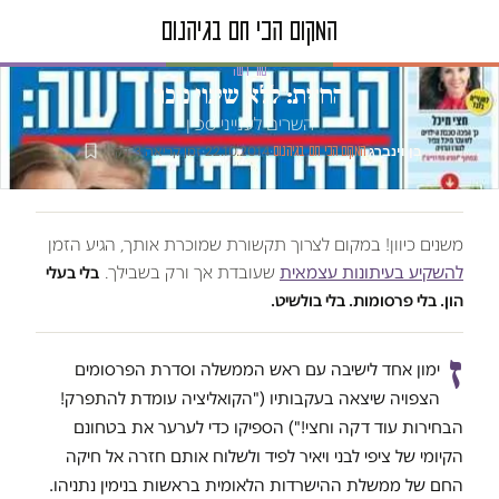
טור דעה
החזית: ללא שינוי ניכר
השרים לענייני ספין
בן וינברג
·
·
22.10.2014
·
זמן קריאה 3 דק׳
המקום הכי חם בגיהנום
משנים כיוון! במקום לצרוך תקשורת שמוכרת אותך, הגיע הזמן
להשקיע בעיתונות עצמאית
שעובדת אך ורק בשבילך.
בלי בעלי
הון. בלי פרסומות. בלי בולשיט.
ז
ימון אחד לישיבה עם ראש הממשלה וסדרת הפרסומים
הצפויה שיצאה בעקבותיו ("הקואליציה עומדת להתפרק!
הבחירות עוד דקה וחצי!") הספיקו כדי לערער את בטחונם
הקיומי של ציפי לבני ויאיר לפיד ולשלוח אותם חזרה אל חיקה
החם של ממשלת ההישרדות הלאומית בראשות בנימין נתניהו.