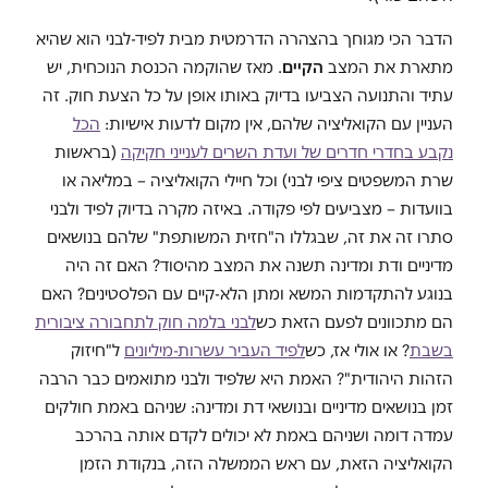
הדבר הכי מגוחך בהצהרה הדרמטית מבית לפיד-לבני הוא שהיא
מתארת את המצב
הקיים
. מאז שהוקמה הכנסת הנוכחית, יש
עתיד והתנועה הצביעו בדיוק באותו אופן על כל הצעת חוק. זה
העניין עם הקואליציה שלהם, אין מקום לדעות אישיות:
הכל
נקבע בחדרי חדרים של ועדת השרים לענייני חקיקה
(בראשות
שרת המשפטים ציפי לבני) וכל חיילי הקואליציה – במליאה או
בוועדות – מצביעים לפי פקודה. באיזה מקרה בדיוק לפיד ולבני
סתרו זה את זה, שבגללו ה"חזית המשותפת" שלהם בנושאים
מדיניים ודת ומדינה תשנה את המצב מהיסוד? האם זה היה
בנוגע להתקדמות המשא ומתן הלא-קיים עם הפלסטינים? האם
הם מתכוונים לפעם הזאת כש
לבני בלמה חוק לתחבורה ציבורית
בשבת
? או אולי אז, כש
לפיד העביר עשרות-מיליונים
ל"חיזוק
הזהות היהודית"? האמת היא שלפיד ולבני מתואמים כבר הרבה
זמן בנושאים מדיניים ובנושאי דת ומדינה: שניהם באמת חולקים
עמדה דומה ושניהם באמת לא יכולים לקדם אותה בהרכב
הקואליציה הזאת, עם ראש הממשלה הזה, בנקודת הזמן