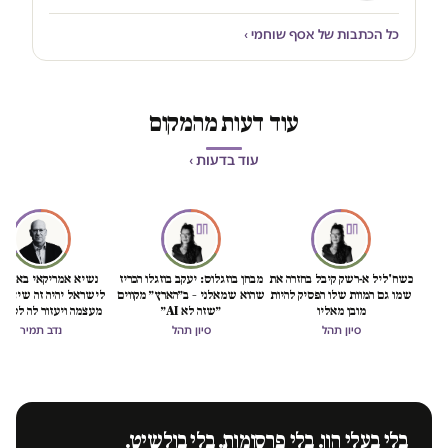
כל הכתבות של אסף שוחמי ›
עוד דעות מהמקום
עוד בדעות ›
כשח'ליל א-רשק קיבל בחזרה את
מבחן בוזגלוס: יעקב בוזגלו הכריז
נשיא אמריקאי באמת ט
שמו גם המוות שלו הפסיק להיות
שהוא שמאלני – ב״הארץ״ מקווים
לישראל יהיה זה שיציל 
מובן מאליו
״שזה לא AI״
מעצמה ויעזור לה לסיים
הכיבוש
סיון תהל
סיון תהל
נדב תמיר
בלי בעלי הון. בלי פרסומות. בלי בולשיט.