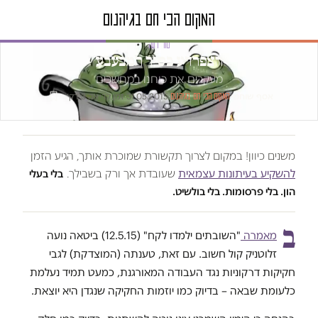
טור דעה
הצפרדע בסיר המבעבע
מעקרים את כוחנו במחשכים
אסף שוחמי
·
·
31.05.2015
·
זמן קריאה 3 דק׳
המקום הכי חם בגיהנום
משנים כיוון! במקום לצרוך תקשורת שמוכרת אותך, הגיע הזמן
להשקיע בעיתונות עצמאית
שעובדת אך ורק בשבילך.
בלי בעלי
הון. בלי פרסומות. בלי בולשיט.
ב
מאמרה
"השובתים ילמדו לקח" (12.5.15) ביטאה נועה
זלוטניק קול חשוב. עם זאת, טענתה (המוצדקת) לגבי
חקיקות דרקוניות נגד העבודה המאורגנת, כמעט תמיד נעלמת
כלעומת שבאה – בדיוק כמו יוזמות החקיקה שנגדן היא יוצאת.