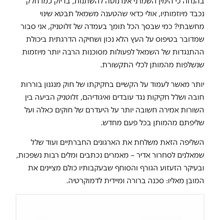
בהנחה כי הימין השמרני אינו נוטה להשתנות, בדיוק כמו חלק
נכבד מיוזמותיו, אולי כדאי שהטענה משמאל תבטא שינוי
מחשבתי? כמי שבסך הכל תומך בעמדה של זלוטניק, אני סבור
שמדובר בטיפוס על העץ הלא נכון ושחיקה הדרגתית ביכולת
ההתנגדות של השמאל לפעולות מסוכנות הרבה יותר מיוזמות
שנשלפות מהמותן לכלי התקשורת.
יותר מאשר לעמוד על הקשיים בחקיקתו של חוק מנגנון בוררות
חובה ושלל חקיקות נגד עובדים ואיגודיהם, זלוטניק הביעה בין
השורות אמירה חשובה יותר על היעדרם של חוקים כאלה ועל
שליפתם מהמותן בכל פעם מחדש.
השליפה הזאת משלחת את הארגונים החברתיים ועוד שלל
שמאלנים לסחרור אדיר – מאמרים נכתבים ומלים רבות נשפכות,
ובעיקר הזעזוע הגורף והסוחף שבעקבותיו כולם מציינים את
המובן מאליו: סכנה ברורה ומיידית לדמוקרטיה.