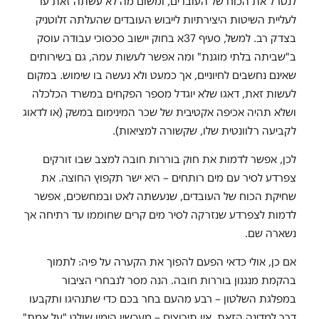
לנטרל את הכוח של העובדים, ומשום מה לא עשתה זאת עד
לעליית השיטות היצירתיות לייבוש העובדים שהעלתה זלוטניק
בצדק רב. למשל, סעיף 37א בחוק יישוב סכסוכי עבודה עוסק
ב"שביתה בלתי מוגנת" ומה אפשר לעשות עמה, גם בשירותים
שאינם נחשבים לחיוניים, אך כמעט ולא נעשה בו שימוש. במקום
לעשות זאת, דאגו שלא יוגדל מספר הפקחים במשרד הכלכלה
ושלא תהיה אכיפה אקטיבית של שכר המינימום במשק (או לדאוג
לקביעה רלוונטית שלו, שקשורה למציאות).
לכן, אפשר לדמות את חוק בוררות חובה למצב שבו זורקים
צפרדע לסיר עם מים רותחים – היא ישר תקפוץ החוצה. את
שחיקת הכוח של העובדים, שנעשתה לאט ובמחשכים, אפשר
לדמות לצפרדע שנזרקה לסיר מים קרים שחוממו עד רתיחה אך
נשארה שם.
אם כן, אולי כדאי הפעם להפוך את הקערה על פיה: לתמוך
בהקמת מנגנון בוררות חובה. הנה מסר לנבחרי הציבור
במפלגת השלטון – רבע מהעם בחר בכם כדי שתנהיגו ותקבעו
דרך למדינה הזאת. אין תירוצים – מעכשיו הימין שולט "על אמת"