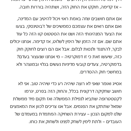
– אז קדימה, חוקקו את החוק הזה, ושתהיה בוררות חובה.
אם אתם חושבים שזה באמת ראוי ויכול להיטיב עם המדינה,
ואם אתם רואים את עצמכם כממשיכים של ז'בוטינסקי, בצעו
את הצעד המנהיגותי הזה ושנו את הסטטוס קוו הזה כל עוד
אתם שם. אם זה הזמן של הימין לשלוט, אז קדימה. אנחנו יכולים
לבקר, להתנגד ולנסות לבלום. אבל אם הם רוצים לחוקק חוק
כזה, שיעשו זאת כי זו דמוקרטיה – מי אנחנו שנעצור בעדם?
בדמוקרטיה, צעדים קובעי מדיניות נעשים בגלוי ובמוצהר ולא
במחשכי חוק ההסדרים.
אסייג ואומר שאני לא רוצה שיהיה רע כדי שיהיה טוב. אני לא
חושב שחקיקה דרקונית בכלל, והחוק הזה בפרט, יגרמו
לקטסטרופה שתביא לנפילת הממשלה ואז תקום מיד ממשלת
שמאל שתתקן את הפגמים. אבל אנו צריכים לכוון את המאמצים
שלנו למקום הנכון – עצירת השחיקה המתמדת במעמדם של
העובדים – ולתת לימין לשחק לפנינו ולשחוק את כוחו.