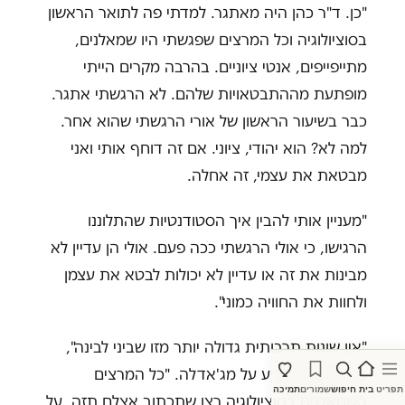
"כן. ד"ר כהן היה מאתגר. למדתי פה לתואר הראשון
בסוציולוגיה וכל המרצים שפגשתי היו שמאלנים,
מתייפייפים, אנטי ציוניים. בהרבה מקרים הייתי
מופתעת מההתבטאויות שלהם. לא הרגשתי אתגר.
כבר בשיעור הראשון של אורי הרגשתי שהוא אחר.
למה לא? הוא יהודי, ציוני. אם זה דוחף אותי ואני
מבטאת את עצמי, זה אחלה.
"מעניין אותי להבין איך הסטודנטיות שהתלוננו
הרגישו, כי אולי הרגשתי ככה פעם. אולי הן עדיין לא
מבינות את זה או עדיין לא יכולות לבטא את עצמן
ולחוות את החוויה כמוני".
"
אין שונות תרבותית גדולה יותר מזו שביני לבינה",
אומר כהן ומצביע על מג'אדלה. "כל המרצים
תפריט
בית
חיפוש
שמורים
תמיכה
השמאלנים בסוציולוגיה רצו שתכתוב אצלם תזה. על