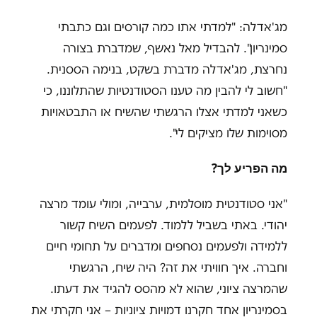
מג'אדלה: "למדתי אתו כמה קורסים וגם כתבתי
סמינריון". להבדיל מאל נאשף, שמדברת בצורה
נחרצת, מג'אדלה מדברת בשקט, בנימה הססנית.
"
חשוב לי להבין מה טענו הסטודנטיות שהתלוננו, כי
כשאני למדתי אצלו הרגשתי שהשיח או התבטאויות
מסוימות שלו מציקים לי".
מה הפריע לך
?
"
אני סטודנטית מוסלמית, ערבייה, ומולי עומד מרצה
יהודי. באתי בשביל ללמוד. לפעמים השיח קשור
ללמידה ולפעמים נסחפים ומדברים על תחומי חיים
וחברה. איך חוויתי את זה? היה שיח, הרגשתי
שהמרצה ציוני, שהוא לא מהסס להגיד את דעתו.
בסמינריון אחד חקרנו דמויות ציוניות – אני חקרתי את