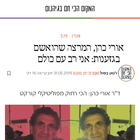
מגזין · חינוך
אורי כהן, המרצה שהואשם
בגזענות: אני רב עם כולם
ז'נאן בסול
·
·
31.05.2015
·
זמן קריאה 16 דק׳
המקום הכי חם בגיהנום
ד"ר אורי כהן: הכי רחוק מפוליטיקלי קורקט