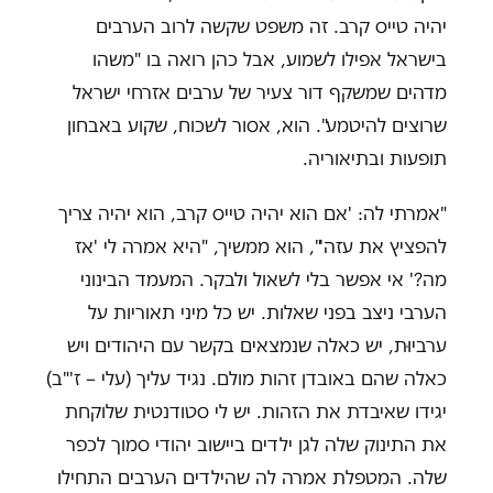
יהיה טייס קרב. זה משפט שקשה לרוב הערבים
בישראל אפילו לשמוע, אבל כהן רואה בו "משהו
מדהים שמשקף דור צעיר של ערבים אזרחי ישראל
שרוצים להיטמע". הוא, אסור לשכוח, שקוע באבחון
תופעות ובתיאוריה.
"אמרתי לה: 'אם הוא יהיה טייס קרב, הוא יהיה צריך
להפציץ את עזה'", הוא ממשיך, "היא אמרה לי 'אז
מה?' אי אפשר בלי לשאול ולבקר. המעמד הבינוני
הערבי ניצב בפני שאלות. יש כל מיני תאוריות על
ערביוּת, יש כאלה שנמצאים בקשר עם היהודים ויש
כאלה שהם באובדן זהות מולם. נגיד עליך (עלי – ז'"ב)
יגידו שאיבדת את הזהות. יש לי סטודנטית שלוקחת
את התינוק שלה לגן ילדים ביישוב יהודי סמוך לכפר
שלה. המטפלת אמרה לה שהילדים הערבים התחילו