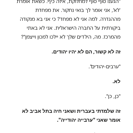
"
הגענו סוף סוף למחלוקת, איזה כיף. כשאת אומרת
'לא', אני אומר לך בואי נחקור. את מפחדת
מההגדרה. למה אני לא מפחד? כי אני בא מנקודה
ביקורתית על החברה הישראלית. אני לא באתי
מהמרכז. מה, הילדים שלך לא יילכו למכון וייצמן
?"
זה לא קשור, הם לא יהיו יהודים.
"
ערבים-יהודים".
לא.
"
כן, כן
"
.
זה שלמדתי בעברית ושאני חיה בתל אביב לא
אומר שאני "ערבייה יהודייה
"
.