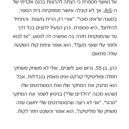
אל נאשף מספרת כי רצתה להרצות בכנס אקדמי של
ה-
AIS
, אך לא קיבלה אישור ממפקחת בית הספר,
בטענה ש"אינו מוכר".
"
אורי רק הריח גזענות והתחיל
להילחם", היא מספרת. כהן הפעיל לחצים בכל דרך
עד שהמפקחת חזרה בה ואישרה לה לנסוע. "אז לבוא
ולומר עלי שאני גזען?!", הוא אומר ונימת קולו השקטה
עולה פתאום.
כהן, בן 55, גרוש ואב לשניים, אולי לא משחק משחקי
חמלה ופוליטיקלי קורקט ואינו מאמין בנבדלות, אבל
הוא מחבק את המחקר שלו ואת הסטודנטים שלו
(שהוא מכנה "הילדים שלי") בניסיון לשמר את המחקר
"טהור".
"
אני לא רוצה שהסטודנטים שלי יחשבו שזה
משחק של פוליטיקה", הוא אומר והשקט חוזר לקולו.