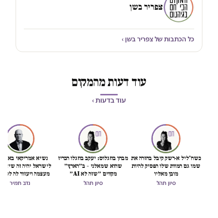
צפריר בשן
כל הכתבות של צפריר בשן ›
עוד דעות מהמקום
עוד בדעות ›
כשח'ליל א-רשק קיבל בחזרה את
מבחן בוזגלוס: יעקב בוזגלו הכריז
נשיא אמריקאי באמת ט
שמו גם המוות שלו הפסיק להיות
שהוא שמאלני – ב״הארץ״
לישראל יהיה זה שיציל 
מובן מאליו
מקווים ״שזה לא AI״
מעצמה ויעזור לה לסיים
הכיבוש
סיון תהל
סיון תהל
נדב תמיר