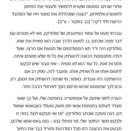
אחרי שכתב סטטוס שקורא להמשיך ולעצור את המימון
לתאטרון אלמידאן, "הצגה שמהללת את סיפור חייו של המחבל
הרוצח וליד דקה" (כך במקור – צ"ב).
עברתי מעט על עמוד הפייסבוק של סולודקין, ואני לא מסכים עם
דבר ממה שכתוב בו, למעט הדרך שבה הוא מאיית את שמו.
סולודקין היה יו"ר תא הסטודנטים של תנועת אם תרצו, שעל
דגלה מתנוססת הכוונה להשתיק את כל מי שלא מסכים איתה.
ולמרות זאת, כל עוד הוא לא מסית – איני סבור שיש לבקש
לחסום אותו או להשתיק אותו. ומעבר לזה, ספק רב אם
ההשתקה הזו עובדת. כאמור, מי שניסה להשתיק את ויסמן, רק
גרם לכך שהפוסט שהוא פרסם הפך לוויראלי הרבה יותר.
הערה לימני שיזעק על אסימטריה בתפיסה שלי, ועל כך שאני
מצדד לעתים בחסימת אנשי ימין וזועק גוועלד כשבאנשי שמאל
דנן: הנה פסקה שכתב סולודקין: "אז אני מבקש לנצל במה זו
ולבקש משר החינוך שלי, מר נפתלי בנט – כנס באמ-אמא שלהם,
תבעט את ההצגה הזו מכל המדרגות ותוריד כבר את החיוך