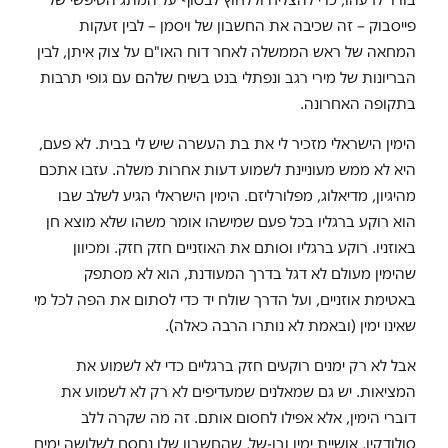
פייסבוק – זה שכיבה את החשבון של ויסמן – לבין זעקות
המחאה של ראש הממשלה לאחר דוח האו"ם על צוק איתן, לבין
הבריונות של מירי רגב ונפתלי בנט בשיח שלהם עם גופי תרבות
בתקופה האחרונה.
הימין הישראלי מזכיר לי את בת העשרה שיש לי בבית. לא פעם,
היא לא ממש מעוניינת לשמוע דעות אחרות משלה. עזבו אתכם
מהיגיון, מדיאלוג, מפלורליזם. הימין הישראלי הגיע לשלב שבו
הוא רוקע ברגליו בכל פעם שמישהו אומר משהו שלא מוצא חן
באוזניו. רוקע ברגליו וסותם את האוזניים חזק חזק. ומכיוון
שהימין מעולם לא דגל בדרך המעודנת, הוא לא מסתפק
באטימת אוזניים, ועל הדרך שולח יד כדי לסתום את הפה לכל מי
שאינו ימין (ובאמת לא נותרו הרבה כאלה).
אבל לא רק ימנים רוקעים חזק ברגליים כדי לא לשמוע את
המציאות. יש גם שמאלנים שמעדיפים לא רק לא לשמוע את
דוברי הימין, אלא אפילו לחסום אותם. זה מה שקרה ללב
סולודקין, אושיית ימין ובן-של, שהחשבון שלו נחסם לשלושה ימים