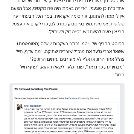
שבמסגרתן מעודדים רבים לדווח לפייסבוק על תוכן של אדם
אחד כ"תוכן פוגעני". "אז זה באמת היה פרובוקטיבי, אבל הפעם
אין לי ממה להתגונן. זו חסימה אקראית. בסך הכל הבעתי דעה
פוליטית. אני משתמש בפייסבוק כמו כולם, כדי לקדם את עצמי.
הרי אין טעם להשתמש בפייסבוק ולשתוק".
הפוסט החריף של וייסמן נכתב בעקבות שאלה (מטומטמת)
ששאל אברי גלעד את מנכ"ל שוברים שתיקה, "מה עדיף, חייל
צה"ל אחד הרוג או אלף לא מעורבים עזתים הרוגים?"
"מבחינתה, כך נראה", עונה גלעד לשאלתו-הוא, "עדיף חייל
הרוג".