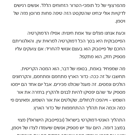
מהפרצוף של כל תומכי-הטרור הזחוחים הללו". אנשים רגישים
לדקויות אולי יבחינו שהטקסט הזה טיפה פחות מרוסן מזה של
ויסמן.
וכעת אנחנו מגלים עוד אמת חיננית: אפילו הדמוקרטיה
הפייסבוקית היא בסך הכל דמוקרטיה למראית עין. והאלגוריתם
החכם של פייסבוק הוא בעצם אנושי להחריד: אם צועקים עליו
מספיק חזק, הוא מתקפל.
מה שמפחיד באמת, בסופו של דבר, הוא המסה הקריטית.
תחשבו על זה ככה: כדור הארץ מתחמם ומתחמם, והקרחונים
הולכים ונמסים. זה מעגל שכולנו מכירים. אבל יום אחד הם יימסו
מספיק עד שהם יפסיקו להיות לבנים ולהקרין בחזרה את אור
השמש – וייהפכו לכחולים, שקולטים את אור השמש, ומאיצים פי
כמה וכמה את תהליך ההתחממות של כדור הארץ.
התהליך האנטי-דמוקרטי בישראל (ובפייסבוק הישראלי) מצוי
במצב דומה. היום עוד יש מספיק אנשים שיעמדו לצדו של ויסמן,