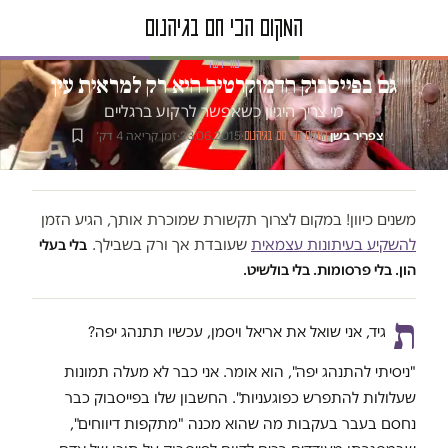
טור דעה
גם בפייסבוק הדמוקרטיה היא רק למראית עין
מי צריך היגיון כשאפשר לרקוע ברגליים
צפריר בשן
·
·
23.06.2015
·
זמן קריאה 4 דק׳
המקום הכי חם בגיהנום
משנים כיוון! במקום לצרוך תקשורת שמוכרת אותך, הגיע הזמן
להשקיע בעיתונות עצמאית
שעובדת אך ורק בשבילך.
בלי בעלי
הון. בלי פרסומות. בלי בולשיט.
ת
גיד, אני שואל את אריאל ויסמן, עכשיו תתנהג יפה?
"ניסיתי להתנהג יפה", הוא אומר. אני כבר לא מעלה תמונות
שעלולות להתפרש כפוגעניות". החשבון שלו בפייסבוק כבר
נחסם בעבר בעקבות מה שהוא מכנה "מתקפות דיווחים",