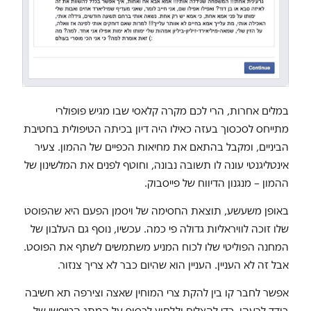
במלים אחרות, הרי לכם מקרה קלאסי שבו מגיש פופולרי
מתייחס לסכסוך בעזה כאילו היה דיון בכיתה הטיפולית בחטיבת
הביניים, ומקבל בהתאם את מחיאות הכפיים של ההמון. צעיר
אינטליגנטי עונה לו תשובה נבונה, וחוטף לפנים את המלשינון של
ההמון – מנגנון הדיווח של פייסבוק.
באופן משעשע, תוצאת החסימה של ויסמן הפעם היא שהפוסט
שלו זוכה לוויראליות גדולה פי כמה. עכשיו, נוסף גם העלבון של
המחנה הפוליטי שלו לכוח המניע משתמשים לשתף את הפוסט.
אבל זה לא העניין. העניין הוא שהיום כבר לא צריך צנזור.
אפשר לחבר קו בין להקת צרי המוחין שאצה וצירפה תא חשיבה
בודד לרעהו, כדי להצליח וללחוץ לבסוף על המתג הטיפשי של