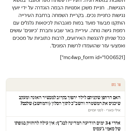
תשובות בנושא חניה.
העירייה עשתה מעל ומעבר בנושא
הנגישות. חניית משכן אמנויות הבמה הוגדרה על ידי יועץ
נגישות כחניית נכים.
בקריית השמחה ברחבת העירייה
הותקנו מבעוד מועד במות מוגבהות לכיסאות גלגלים עם
רמפת גישה נוחה.
עיריית באר שבע וחברת 'כיוונים' עושים
ככל שניתן להנגשת האירועים, לרבות כתוביות על מסכים
ואמצעי עזר שהועמדו לרשות הפונים".
[mc4wp_form id="1006521"]
עוד בחם
האם הרחפן שקניתם לילד יהפוך בקרוב למכשיר האזנה ומעקב
שיכניס את המשטרה והשב״כ לתוך הסלון (והמחשב) שלכם?
אילי פארי · לפני יומיים
אחרי 34 ימים הודיעה המדינה לבג"ץ: אין עילה להחזיק בגופתו
של סאמי ג'עסוס