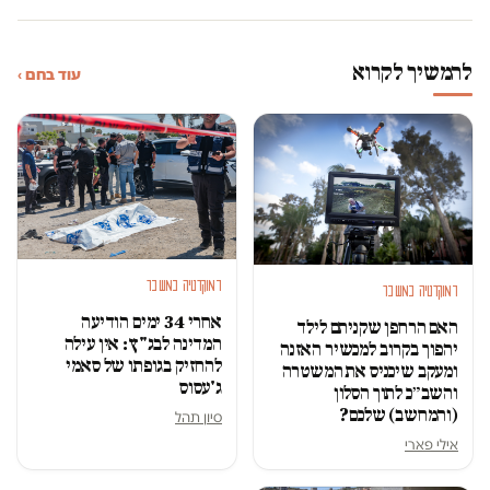
להמשיך לקרוא
עוד בחם ›
דמוקרטיה במשבר
דמוקרטיה במשבר
אחרי 34 ימים הודיעה
האם הרחפן שקניתם לילד
המדינה לבג"ץ: אין עילה
יהפוך בקרוב למכשיר האזנה
להחזיק בגופתו של סאמי
ומעקב שיכניס את המשטרה
ג'עסוס
והשב״כ לתוך הסלון
(והמחשב) שלכם?
סיון תהל
אילי פארי