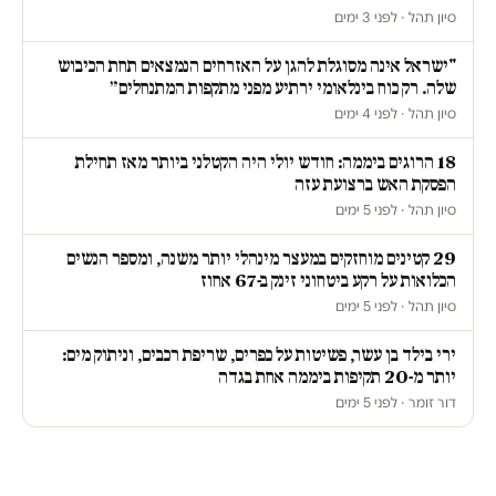
סיון תהל · לפני 3 ימים
"ישראל אינה מסוגלת להגן על האזרחים הנמצאים תחת הכיבוש
שלה. רק כוח בינלאומי ירתיע מפני מתקפות המתנחלים״
סיון תהל · לפני 4 ימים
18 הרוגים ביממה: חודש יולי היה הקטלני ביותר מאז תחילת
הפסקת האש ברצועת עזה
סיון תהל · לפני 5 ימים
29 קטינים מוחזקים במעצר מינהלי יותר משנה, ומספר הנשים
הכלואות על רקע ביטחוני זינק ב-67 אחוז
סיון תהל · לפני 5 ימים
ירי בילד בן עשר, פשיטות על כפרים, שריפת רכבים, וניתוק מים:
יותר מ-20 תקיפות ביממה אחת בגדה
דור זומר · לפני 5 ימים