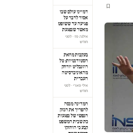
דמיינו עולם שבו
אסור לדבר על
פגיעה עד ששופט
מאשר שנפגעת
אילנה פז · לפני
חודש
בעקבות מחאת
הסטודנטיות: טל
רוזנבליט יורחק
מהאוניברסיטה
העברית
אילי פארי · לפני
חודש
המדינה מנסה
להפריך את הנזק
הנפשי של נפגעות
כת שבית המשפט
קבע כי הוחזקו