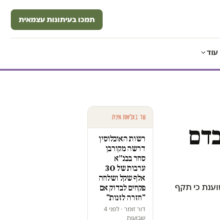
תמכו בעיתונות עצמאית
עוד
עוד באלימות מינית
בדם
רשות האוכלוסין
דרשה מקורבן
סחר בבנ״א
ערבות של 30
אלף שקל ושלחה
ענת כי תקף
פקחים לבדוק אם
"חזרה לזנות"
דור זומר · לפני 4
שבועות