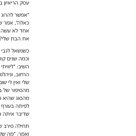
עסק הריאיון ב
"אפשר להרוג א
כאלה", אמר ש
אחד לא עשה ד
את הבת שלי? 
כשנשאל לגבי 
וכמה שנים קוד
השיב: "ליווית
הרחוב, וניהלנ
שלי ואין לי ש
מהסיפור של בר
מהסוג שהיא מ
לפיתה בעורף ו
שדיבר איתה הר
תחילה סירב ש
ואמר: "מה שק