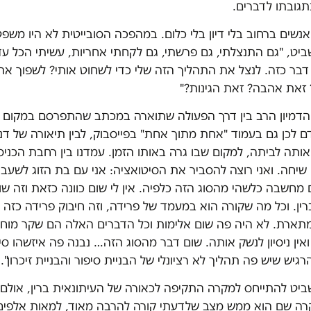
תגובתו לדברים.
נשים ברחוב בלי דיון בלי כלום. במהפכה הסובייטית לא היו משפ
ביט, "גם התנצלתי, גם פרשתי, גם לקחתי אחריות, עשיתי הכל ע
בר כזה. לנצל את התהליך הזה שלי כדי לשחוט אותי? לשפוך את
זאת אהבה? זאת הגינות?"
הדמיון הרב בין דרך הפעולה שתוארה במכתב שהתפרסם במקום ה
ם לכן גם בעמוד "אחת מתוך אחת" בפייסבוק, לבין תיאורה של דני
י אותה לביתה, למקום שבו גרה באותו הזמן. עמדנו בין רחבת הכניס
ו שיחה. ואני רוצה להסביר את הסיטואציה: אני עם בת הזוג לשע
ום מחשבה כלשהי מהסוג הזה כלפיה. אין לי שום כוונה כזאת וזה שו
ין. וכל מה שקורה הוא במעמד של פרידה, וזה חיבוק פרידה כזה ב
תארת. לא היה פה שום אלימות וכל הדברים האלה הם שקר מוחלט
אין ניסיון לנשק אותה. שום דבר מהסוג הזה… נבנה פה איזשהו סי
גיש שיש פה תהליך לא רציונלי של הבניית סיפור והבניית זיכרון".
ביט להתייחס למקרה התקיפה לכאורה של העיתונאית ברין, אולם 
רה שם הוא ממש מצב שלדעתי קורה להרבה מאוד, למאות אלפים