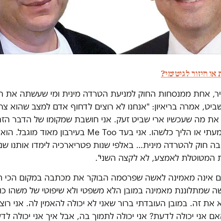
או חיזור לגיטימי?
יר, אחת ממנסחות החוק למניעת הטרדה מינית ומי שעשתה את הרי
ט, אמרה בריאיון: "אנחנו לא רוצים לדחוף אדם למצב שהוא צרי
 את מה שעכשיו ארי שביט זעק. אני חושבת שמקומו של הדבר הזה
– משפטי, משמעתי או הליך כלשהו. אני בעד Me Too בעירבון 
בה חוק להטרדה מינית… באלפי שנות פטריארכיה לימדו אותנו שנ
את המטוטלת לאמצע, לא לקצה השני".
 אינה מאמינה לאשה שפרסמה הבוקר את מכתבה במקום הכי ח
ה שמתלוננת מאמינה במובן הלא משפטי ולא שיפוטי של משהו כוא
 את זה. במובן העובדתי ברור שאני לא יכולה להאמין לה. אני רו
ם אני יכולה לדעת? אני יכולה לתמוך בה, אבל איך אני יכולה לד