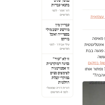
במשך שנים
בתנאי עבדות
דור זומר · לפני
חודשיים
 עצמאית
עבריין מין
מורשע יושב מולי
בספרייה ואוכל
ע מאיפה
בורקס
ינטליגנטית
עילי אבידר · לפני
חודשיים
 פגעה בבת
עשה
זו לא ״עוד״
ן) במקום
נסיגה דמוקרטית
זו אסטרטגיה
? נפתור אותו
לצימצום נשים
אהבה?"
במוקדי קבלת
החלטות
דורית דריה שמואלי
· לפני 4 חודשים