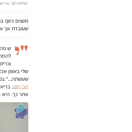
"עלילת דם". ארי שב
משנים כיוון! 
שעובדת אך ור
"י
ש פה 
להתחי
וכריז
שלי באופן אכ
שעשתה…" במיל
הכי חם
, בריאי
אחר כך. היא 