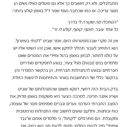
מתבלבלים, ולא רק חושבים כך אלא גם פועלים כאילו נשים הן
מוצר צריכה. או כמו שכתבה נעמי שמר ז"ל באופן קולע ביותר:
"הסתכלו מה שקורה לי בדרך-
כל אחד עובר, חוטף, קוטף, קולע לו זר
"
.
אין זה מקרי שבהתפטרותו היום, אמר שביט "לקיתי בעיוורון".
הוא התחייב לעבור תהליך לתיקון אישי, ואכן זהו השינוי אליו יש
על כולנו לחתור. לבחון באופן בהול ומיידי את המסרים שאנו
מלמדים בנים (ובנות) מגיל צעיר, בנוגע לתפקידים מגדריים
חברתיים ובנוגע להתנהלות חברתית, הן בהקשר המגדרי והן
בהקשר כללי של התחשבות באחר והתייחסות לרגשות הזולת.
בדק-הבית הזה דחוף, דווקא משום שהתנהלותם של שביט
ושריג איננה חריגה. למרבה הצער היא משקפת באופן מדויק את
המצב החברתי העדכני. נערים וגברים מפנימים מסר של עוצמה,
כוח וכוחנות, וחלקם טועים לחשוב שזו התנהלות נורמטיבית
ומקובלת. הם מתרגלים "לקחת", כי מלמדים אותם ש"גבר
אמיתי" חייב להיות החלטי, תקיף, לדעת מה הוא רוצה ואז