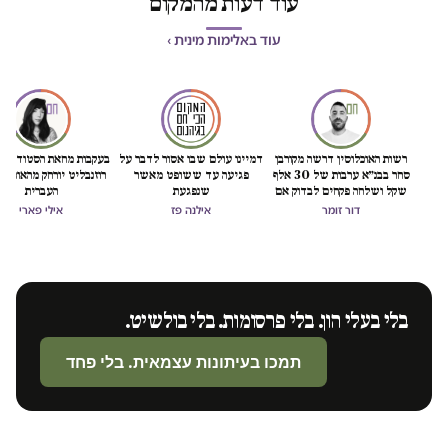
עוד דעות מהמקום
עוד באלימות מינית ›
רשות האוכלוסין דרשה מקורבן
דמיינו עולם שבו אסור לדבר על
בעקבות מחאת הסטודנטיות: ט
סחר בבנ״א ערבות של 30 אלף
פגיעה עד ששופט מאשר
רוזנבליט יורחק מהאוניברסיטה
שקל ושלחה פקחים לבדוק אם
שנפגעת
העברית
"חזרה לזנות"
דור זומר
אילנה פז
אילי פארי
בלי בעלי הון. בלי פרסומות. בלי בולשיט.
תמכו בעיתונות עצמאית. בלי פחד