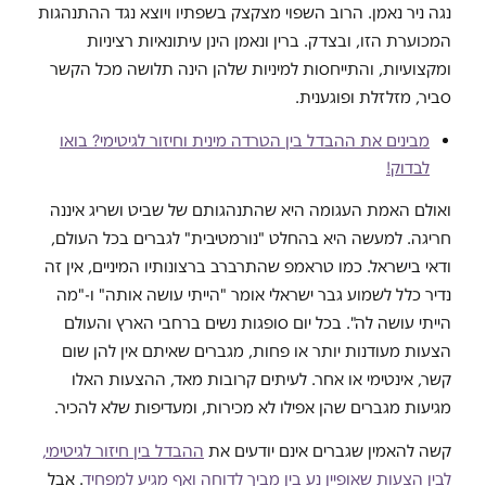
נגה ניר נאמן. הרוב השפוי מצקצק בשפתיו ויוצא נגד ההתנהגות
המכוערת הזו, ובצדק. ברין ונאמן הינן עיתונאיות רציניות
ומקצועיות, והתייחסות למיניות שלהן הינה תלושה מכל הקשר
סביר, מזלזלת ופוגענית.
מבינים את ההבדל בין הטרדה מינית וחיזור לגיטימי? בואו
לבדוק!
ואולם האמת העגומה היא שהתנהגותם של שביט ושריג איננה
חריגה. למעשה היא בהחלט "נורמטיבית" לגברים בכל העולם,
ודאי בישראל. כמו טראמפ שהתרברב ברצונותיו המיניים, אין זה
נדיר כלל לשמוע גבר ישראלי אומר "הייתי עושה אותה" ו-"מה
הייתי עושה לה". בכל יום סופגות נשים ברחבי הארץ והעולם
הצעות מעודנות יותר או פחות, מגברים שאיתם אין להן שום
קשר, אינטימי או אחר. לעיתים קרובות מאד, ההצעות האלו
מגיעות מגברים שהן אפילו לא מכירות, ומעדיפות שלא להכיר.
קשה להאמין שגברים אינם יודעים את
ההבדל בין חיזור לגיטימי,
לבין הצעות שאופיין נע בין מביך לדוחה ואף מגיע למפחיד
. אבל