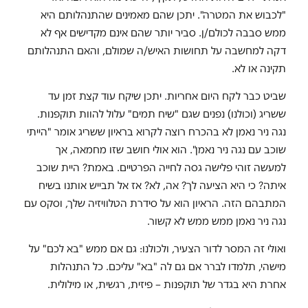
"לכבוש את המטרה". יתכן שהם מאמינים שהתנהלותם היא
ממש סבבה לכולם/ן. סביר יותר שהם אינם מקדישים אף לא
דקה למחשבה על תחושות האיש/ה שמולם, והאם התנהלותם
תקינה או לא.
שביט כבר לקח היום אחריות. יתכן שיקח עוד קצת זמן עד
ששריג (וכולנו) נפנים שגם "שיח תמים" עלול להוות תוקפנות.
נגה ניר נאמן לא בהכרח רוצה לקרוא בראיון ששריג אומר "הייתי
שוכב עם נגה ניר נאמן". הוא אולי חושב שזו מחמאה, אך
למעשה זוהי פלישה גסה לחייה הפרטיים. באמת? היית שוכב
איתה? כי היא הציעה לך? אה, לא? אז אל תבייש אותנו בשיח
המתבהם הזה. הראיון הוא על סידרת הטלוויזיה שלך, וסקס עם
נגה ניר נאמן ממש ממש לא קשור.
ואולי זה המסר לדור הצעיר, ולכולנו: גם אם ממש "בא לכם" על
מישהי, תלמדו לברר אם גם לה "בא" עליכם. כל התנהלות
אחרת היא בגדר של תוקפנות – פיזית, רגשית, או מילולית.