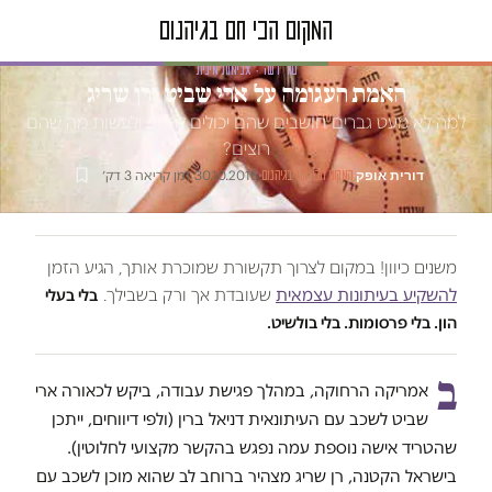
טור דעה · אלימות מינית
האמת העגומה על ארי שביט ורן שריג
למה לא מעט גברים חושבים שהם יכולים להגיד ולעשות מה שהם
רוצים?
דורית אופק
·
·
30.10.2016
·
זמן קריאה 3 דק׳
המקום הכי חם בגיהנום
משנים כיוון! במקום לצרוך תקשורת שמוכרת אותך, הגיע הזמן
להשקיע בעיתונות עצמאית
שעובדת אך ורק בשבילך.
בלי בעלי
הון. בלי פרסומות. בלי בולשיט.
ב
אמריקה הרחוקה, במהלך פגישת עבודה, ביקש לכאורה ארי
שביט לשכב עם העיתונאית דניאל ברין (ולפי דיווחים, ייתכן
שהטריד אישה נוספת עמה נפגש בהקשר מקצועי לחלוטין).
בישראל הקטנה, רן שריג מצהיר ברוחב לב שהוא מוכן לשכב עם