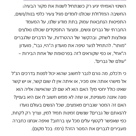
השינוי האמיתי יגיע רק כשנתחיל לשנות את מקור הבעיה:
החשיבה המזלזלת שכולנו לומדים מגיל צעיר כלפי בנות/נשים,
התפיסות הנחבאות עמוק בתת מודע שלנו, על המעמד
החברתי של גברים ונשים, ומצעד התפקידים שכולנו נאלצים
ונאלצות לשחק. ובהקשר של ההטרדות, על הדברים שלגברים
"מותר". להתחיל לנער טיפה את מועדון ה"היי, גבר", מועדון
ה"אחי", או כפי שקוראים לזה בפרסומת של אחת הבירות –
"עולם של גברים".
כי ת'כלס, מה גורם לגבר לחשוב שהוא יכול לפנות בדרכים הנ"ל
אל מישהי אותה אינו מכיר, או איתה אין לו שום קשר, או יש קשר
שאינו כולל יחסי מין? האם הוא לא שם לב שהאישה אליה הוא
פונה איננה מעוניינת, או שזה לא ממש חשוב לו אם היא בעניין?
האם זה המסר שגברים מאמצים, שכל הנשים בעולם נועדו
להנאתם של גברים? שנשים זמינות תמיד למין, וצריך רק לקחת,
כפי שאפשר לקטוף עלים מכל עץ ברחוב? ואיפה אנחנו כחברה
מעבירים לגברים את המסר הזה? (רמז: בכל מקום).