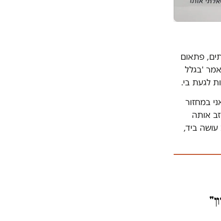
תים, פתאום
אמר 'בגלל
ת לגעת בי.
ני במחזור
זב אותה
עושה ביד,
ן"