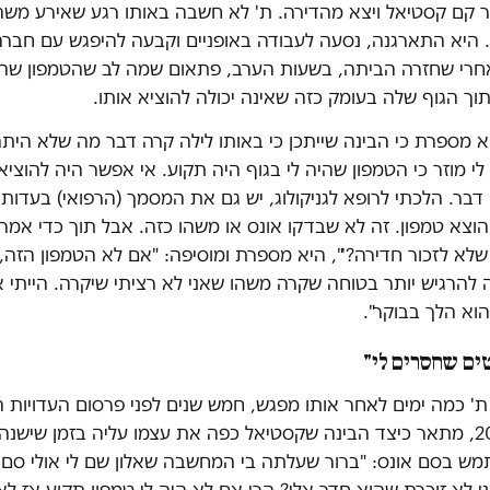
ר קם קסטיאל ויצא מהדירה. ת' לא חשבה באותו רגע שאירע משה
 היא התארגנה, נסעה לעבודה באופניים וקבעה להיפגש עם חבר
אחרי שחזרה הביתה, בשעות הערב, פתאום שמה לב שהטמפון שהכ
וך הגוף שלה בעומק כזה שאינה יכולה להוציא אותו.
א מספרת כי הבינה שייתכן כי באותו לילה קרה דבר מה שלא היתה
לי מוזר כי הטמפון שהיה לי בגוף היה תקוע. אי אפשר היה להוציא
דבר. הלכתי לרופא לגניקולוג, יש גם את המסמך (הרפואי) בעדות
וצא טמפון. זה לא שבדקו אונס או משהו כזה. אבל תוך כדי אמר
לא לזכור חדירה?'", היא מספרת ומוסיפה: "אם לא הטמפון הזה, 
ה להרגיש יותר בטוחה שקרה משהו שאני לא רציתי שיקרה. הייתי 
הוא הלך בבוקר".
טים שחסרים לי"
ת' כמה ימים לאחר אותו מפגש, חמש שנים לפני פרסום העדויות 
בפרשה ב-2016, מתאר כיצד הבינה שקסטיאל כפה את עצמו עליה בזמן שיש
ש בסם אונס: "ברור שעלתה בי המחשבה שאלון שם לי אולי סם א
ני לא זוכרת שהוא חדר אלי? הרי אם לא היה לי טמפון תקוע אז לא 