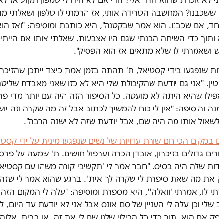
ששכבנו? המחשבה הטרידה אותי, אז הרמתי לו טלפון ושאלתי מה 
יחד, אם שכבנו. הוא אמר שבקטנה", היא כותבת ומוסיפה: "ואז הו
תוך כדי השיחה הבנתי שגם היו אצבעות. שאלתי אותו אם הייתי 
ושאמרתי לו שלא מתאים אז הוא הפסיק".
ת שנפגעו בידי קסטיאל, ת' תהתה בזמן אמת כיצד ייתכן שהזיכרו
טין. "אני גם יודעת שהקיבולת שלי היא לא כזו שאני מאבדת שליטה
פילו שהיא היתה לא מועטה. כל הסיפור הזה היה עם יותר מדי פ
נה והוסיפה: "אין לי כוח להמשיך לכתוב אבל זה מה שקרה וזה יושב
שאול אותו מה היה שם, אבל יודעת שזה לא ישנה הרבה".
רים גדולים בזיכרון, אובדן הכרה וערפול חושים. ת' שמעה על פרס
ות שלה היה בסיס. "חבר אמר לי 'תקשיבי קורה משהו עם קסטיאל
 את מה שאת סיפרת לי שקרה לך איתו'. ברגע שהוא אמר לי שז
י לו, אמרתי 'וואלה'", היא מספרת ומוסיפה: "עלה לי המקום הזה 
שלי וכן עלה לי העניין של סם אונס אבל אני לא יודעת עד היום, 
 אם הוא, תוך כדי כל הבילוי שלנו שם לי את זה, או בבית. אלוהים