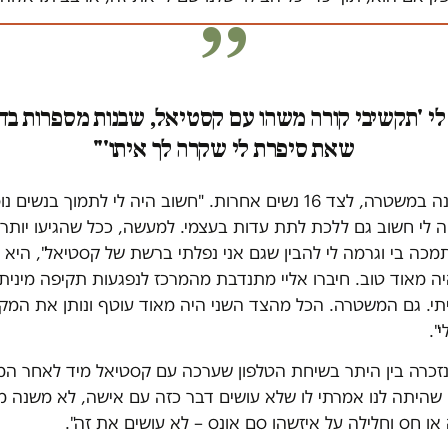
י 'תקשיבי קורה משהו עם קסטיאל, שבנות מספרות בד
שאת סיפרת לי שקרה לך איתו'"
ת' הגישה תלונה במשטרה, לצד 16 נשים אחרות. "חשוב היה לי לתמוך ב
יה לי חשוב גם ללכת לתת עדות בעצמי. למעשה, ככל שהגיעו יותר 
כה בי וגרמה לי להבין שגם אני נפלתי ברשת של קסטיאל", היא 
היה מאוד טוב. חיברו אליי מתנדבת מהמרכז לנפגעות תקיפה מינית,
יתי. גם המשטרה. הכל מהצד השני היה מאוד עוטף ונותן את המק
י".
 נזכרה בין היתר בשיחת הטלפון שערכה עם קסטיאל מיד לאחר המ
 שהיתה לנו אמרתי לו שלא עושים דבר כזה עם אישה, לא משנה 
או חס וחלילה על איזשהו סם אונס – לא עושים את זה".