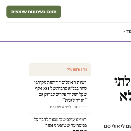
תמכו בעיתונות עצמאית
וד
עוד באלימות מינית
תי
רשות האוכלוסין דרשה מקורבן
סחר בבנ״א ערבות של 30 אלף
לא
שקל ושלחה פקחים לבדוק אם
"חזרה לזנות"
דור זומר · לפני 4 שבועות
דמיינו עולם שבו אסור לדבר על
פגיעה עד ששופט מאשר
 לי אולי סם