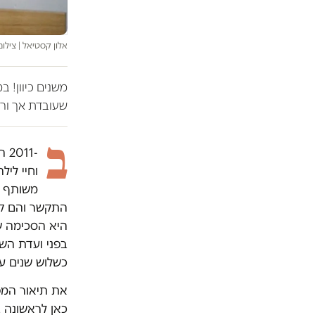
אלון קסטיאל | צילום:
משנים כיוון! 
שעובדת אך ורק
ב
-1
וחיי לי
משותף ס
התקשר והם קב
היא הסכימה שת
כשלוש שנים ע
כאן לראשונה ב