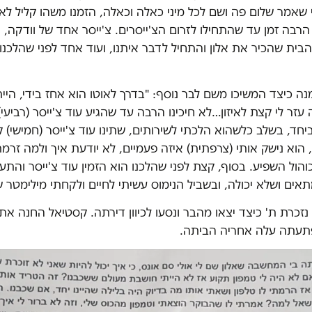
שאמר שלום פה ושם לכל מיני כאלה וכאלה, הזמנו משהו קליל לאכ
רבה זמן עד שהתחילו לזרום הצ'ייסרים. צ'ייסר אחד של וודקה, 
ית שהכיר את אלון והתחיל לדבר איתנו, ועוד אחד לפני שהלכנו
נה כיצד המשיכו משם לבר נוסף: "בדרך לאוטו הוא אחז בידי, היית
עזר לי קצת לאיזון…לא חיכינו הרבה עד שהגיע עוד צ'ייסר (רביעי).
יחד, בשלב כלשהוא הלכתי לשירותים, שתינו עוד צ'ייסר (חמישי) 
, הוא נישק אותי (צרפתית) איזה פעמיים, לא יודעת איך ולמה זרמת
הול השפיע. בסוף, קצת לפני שהלכנו הוא הזמין עוד צ'ייסר וה
ים ושלא יכולה, ובשביל הנימוס עשיתי לחיים ולקחתי מילימטר ש
זכרת ת' כיצד יצאו מהבר ונסעו לכיוון דירתה. קסטיאל החנה את
תעתה עלה אחריה הביתה.