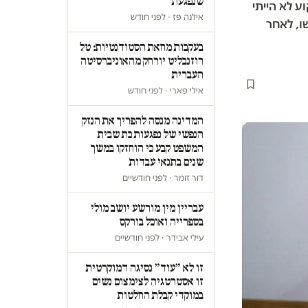
שנפגעת
ע לא הייתי
אילנה פז · לפני חודש
ו, לאחר
בעקבות מחאת הסטודנטיות: טל
רוזנבליט יורחק מהאוניברסיטה
העברית
אילי פארי · לפני חודש
המדינה מנסה להפריך את הנזק
הנפשי של נפגעות כת שבית
המשפט קבע כי הוחזקו במשך
שנים בתנאי עבדות
דור זומר · לפני חודשיים
עבריין מין מורשע יושב מולי
בספרייה ואוכל בורקס
עילי אבידר · לפני חודשיים
זו לא ״עוד״ נסיגה דמוקרטית
זו אסטרטגיה לצימצום נשים
במוקדי קבלת החלטות