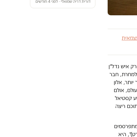
דורית דריה שמואלי · לפני 4 חודשים
צמאית
רק איש נדל"ן
 למחרת, חבר
ותר, אלון
ולם, אולם
שע קסטיאל
ומד על 4 שנים ו-9 חודשים, מתוכם ריצה
בה ב-2011. קטעים ממנו מתפרסמים
)", היא