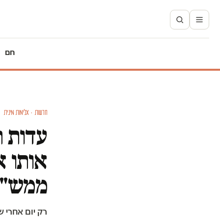
חם
חדשות · אלימות מינית
עדות 
אותו א
ממש"
רק יום אחרי ש