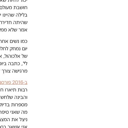
חושבת מעולם 
בלילה שהיינו 
שהיתה חדירה ו
אמר שלא ממש 
כמו נשים אחרו
יום נמחק לחלו
של אלכוהול, א
לי", כתבה ביומ
מרגישה צורך ל
ב-2016 פורסם במקום הכי חם שורת עדויות של נשים שנפגעו מינית על ידי קסטיאל,
רבות תיארו חו
והבינה שלחשד
מספרות בדיוק
מה שאני סיפרת
ניצל את המצב 
אני אשאר בספק