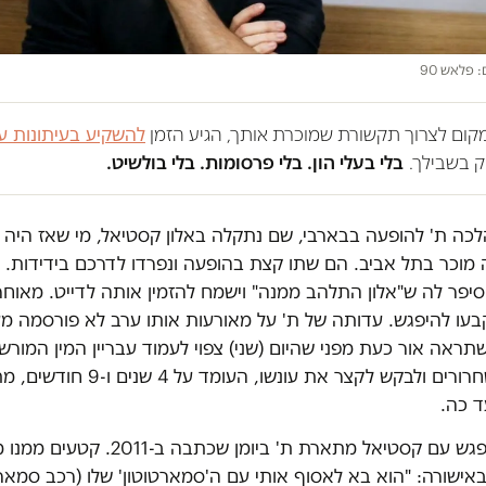
 פלאש 90
במקום לצרוך תקשורת שמוכרת אותך, הגיע הזמן
להשקיע בעיתונות ע
 בשבילך.
בלי בעלי הון. בלי פרסומות. בלי בולשיט.
201 הלכה ת' להופעה בבארבי, שם נתקלה באלון קסטיאל, מי שאז היה 
לה מוכר בתל אביב. הם שתו קצת בהופעה ונפרדו לדרכם בידידות.
יפר לה ש"אלון התלהב ממנה" וישמח להזמין אותה לדייט. מאוחר י
עו להיפגש. עדותה של ת' על מאורעות אותו ערב לא פורסמה מע
ראה אור כעת מפני שהיום (שני) צפוי לעמוד עבריין המין המור
בפני ועדת השחרורים ולבקש לקצר את עונשו, הע
ד כה.
את תיאור המפגש עם קסטיאל מתארת ת' ביומן שכת
אישורה: "הוא בא לאסוף אותי עם ה'סמארטוטון' שלו (רכב סמארט