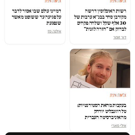
אלימות מינית
אלימות מינית
רשות האוכלוסין דרשה
דמיינו עולם שבו אסור לדבר
מקורבן סחר בבנ״א ערבות של
על פגיעה עד ששופט מאשר
30 אלף שקל ושלחה פקחים
שנפגעת
לבדוק אם "חזרה לזנות"
אילנה פז
דור זומר
אלימות מינית
בעקבות מחאת הסטודנטיות:
טל רוזנבליט יורחק
מהאוניברסיטה העברית
אילי פארי