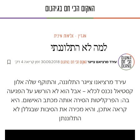
מגזין · אלימות מינית
למה לא התלוננתי
עירד מרציאנו צייגר
·
·
30.09.2018
·
זמן קריאה 4 דק׳
המקום הכי חם בגיהנום
עירד מרציאנו צייגר התלוננה, והתוקף שלה אלון
קסטיאל נכנס לכלא – אבל הוא לא הורשע על הפגיעה
בה: הפרקליטות הסירה אותה מכתב האישום. היא
קראה אתכן, והיא מכירה את הסיבות שבגללן לא
התלוננתן