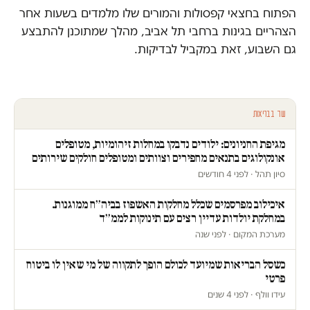
הפתוח בחצאי קפסולות והמורים שלו מלמדים בשעות אחר
הצהריים בגינות ברחבי תל אביב, מהלך שמתוכנן להתבצע
גם השבוע, זאת במקביל לבדיקות.
עוד בבריאות
מגיפת החניונים: ילודים נדבקו במחלות זיהומיות, מטופלים
אונקולוגים בתנאים מחפירים וצוותים ומטופלים חולקים שירותים
סיון תהל · לפני 4 חודשים
איכילוב מפרסמים שכלל מחלקות האשפוז בביה״ח ממוגנות.
במחלקת יולדות עדיין רצים עם תינוקות לממ״ד
מערכת המקום · לפני שנה
כשסל הבריאות שמיועד לכולם הופך לתקווה של מי שאין לו ביטוח
פרטי
עידו וולף · לפני 4 שנים