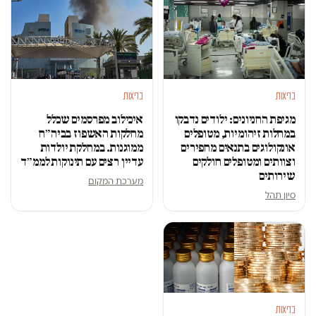
בריאות
בריאות
מגיפת החניונים: ילודים נדבקו
איכילוב מפרסמים שכלל
במחלות זיהומיות, מטופלים
מחלקות האשפוז בביה״ח
אונקולוגים בתנאים מחפירים
ממוגנות. במחלקת יולדות
וצוותים ומטופלים חולקים
עדיין רצים עם תינוקות לממ״ד
שירותים
מערכת המקום
סיון תהל
בריאות