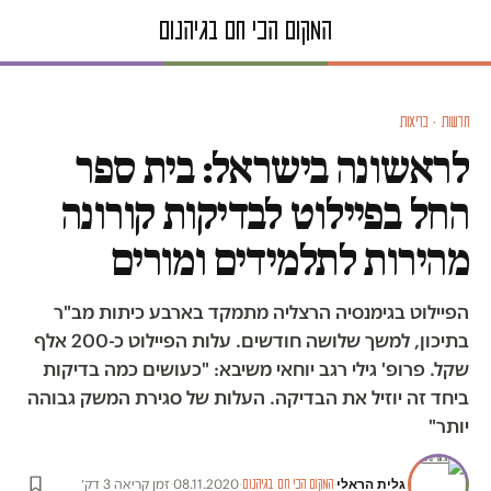
חדשות · בריאות
לראשונה בישראל: בית ספר
החל בפיילוט לבדיקות קורונה
מהירות לתלמידים ומורים
הפיילוט בגימנסיה הרצליה מתמקד בארבע כיתות מב"ר
בתיכון, למשך שלושה חודשים. עלות הפיילוט כ-200 אלף
שקל. פרופ' גילי רגב יוחאי משיבא: "כעושים כמה בדיקות
ביחד זה יוזיל את הבדיקה. העלות של סגירת המשק גבוהה
יותר"
גלית הראלי
·
·
08.11.2020
·
זמן קריאה 3 דק׳
המקום הכי חם בגיהנום