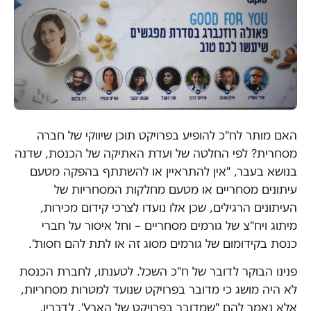
האם מותר לח"כ להופיע בפרויקט תוכן שיווקי של חברה
מסחרית? לפי החלטה של ועדת האתיקה של הכנסת, שדנה
בנושא בעבר, "אין להתראיין או להשתתף בהפקה מטעם
עיתונים מסחריים או מטעם מחלקות המסחריות של
העיתונים הרגילים, שכן אלו נועדו לצרכי קידום מכירות,
מיתוג ויח"צ של גורמים מסחריים – וחל איסור על חברי
כנסת בקידומום של גורמים מסוג זה או לתת להם חסות".
פנינו הבוקר לדובר של ח"כ השכל. לטענתו, לחברת הכנסת
לא היה מושג כי מדובר בפרויקט שנועד למטרות מסחריות,
אלא נאמר להם "שמדובר בפרויקט של הארץ". לדבריו,