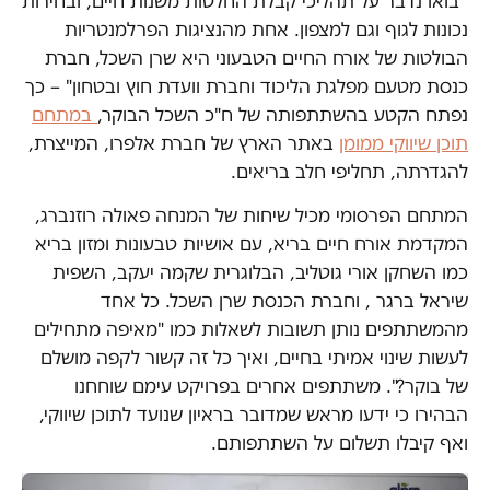
"
בואו נדבר על תהליכי קבלת החלטות משנות חיים, ובחירות
נכונות לגוף וגם למצפון. אחת מהנציגות הפרלמנטריות
הבולטות של אורח החיים הטבעוני היא שרן השכל, חברת
כנסת מטעם מפלגת הליכוד וחברת וועדת חוץ ובטחון" – כך
נפתח הקטע בהשתתפותה של ח"כ השכל הבוקר,
במתחם
תוכן שיווקי ממומן
באתר הארץ של חברת אלפרו, המייצרת,
להגדרתה, תחליפי חלב בריאים.
המתחם הפרסומי מכיל שיחות של המנחה פאולה רוזנברג,
המקדמת אורח חיים בריא, עם אושיות טבעונות ומזון בריא
כמו השחקן אורי גוטליב, הבלוגרית שקמה יעקב, השפית
שיראל ברגר , וחברת הכנסת שרן השכל. כל אחד
מהמשתתפים נותן תשובות לשאלות כמו "מאיפה מתחילים
לעשות שינוי אמיתי בחיים, ואיך כל זה קשור לקפה מושלם
של בוקר?". משתתפים אחרים בפרויקט עימם שוחחנו
הבהירו כי ידעו מראש שמדובר בראיון שנועד לתוכן שיווקי,
ואף קיבלו תשלום על השתתפותם.