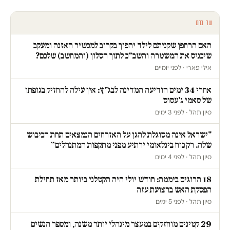
עוד בחם
האם הרחפן שקניתם לילד יהפוך בקרוב למכשיר האזנה ומעקב
שיכניס את המשטרה והשב״כ לתוך הסלון (והמחשב) שלכם?
אילי פארי · לפני יומיים
אחרי 34 ימים הודיעה המדינה לבג"ץ: אין עילה להחזיק בגופתו
של סאמי ג'עסוס
סיון תהל · לפני 3 ימים
"ישראל אינה מסוגלת להגן על האזרחים הנמצאים תחת הכיבוש
שלה. רק כוח בינלאומי ירתיע מפני מתקפות המתנחלים״
סיון תהל · לפני 4 ימים
18 הרוגים ביממה: חודש יולי היה הקטלני ביותר מאז תחילת
הפסקת האש ברצועת עזה
סיון תהל · לפני 5 ימים
29 קטינים מוחזקים במעצר מינהלי יותר משנה, ומספר הנשים