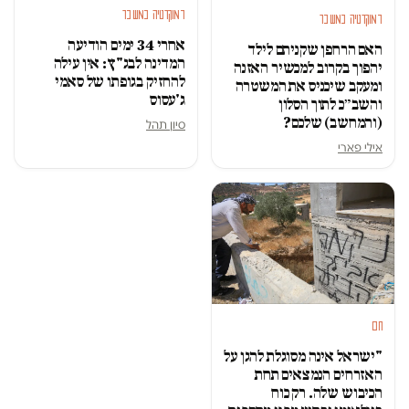
דמוקרטיה במשבר
דמוקרטיה במשבר
אחרי 34 ימים הודיעה
האם הרחפן שקניתם לילד
המדינה לבג"ץ: אין עילה
יהפוך בקרוב למכשיר האזנה
להחזיק בגופתו של סאמי
ומעקב שיכניס את המשטרה
ג'עסוס
והשב״כ לתוך הסלון
(והמחשב) שלכם?
סיון תהל
אילי פארי
חם
"ישראל אינה מסוגלת להגן על
האזרחים הנמצאים תחת
הכיבוש שלה. רק כוח