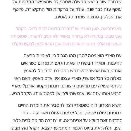
שבחרה שוב בראש ממשלה שמרני, זה שמאפשר התקפות על
עוטף עזה כבר שנה. עולה על בריקדות מול התקשורת, מלטף
את השלטון. סתירה שמרנית קלאסית.
באריתריאה, טען מאריי, יש "חברה הדומה לבית כלא". הקהל
נעץ מבטו בנקודה לא ברורה באוויר ולא הגיב להערה, שמוכיחה
שעשרות אלפי מהגרים אריתראים אכן הגיעו לכאן לבקש מקלט
עם מאריי הוא ניסה להבין מהו הגבול בין לאומיות בריאה
לגזענות, ומאריי הבטיח לו שאת הגזענות מזהים כשרואים
אותה; האם אפשר להשתמש במסורת הדת בלי להאמין
באלוהים? הכל אפשרי, מאריי עצמו אינו אדם מאמין; האם ראוי
לשתף פעולה עם מנהיגים קיצוניים, דוגמת ויקטור אורבן? מאריי
הרגיע אותו שזה אינו אנטישמי ולכן אין לפסול אותו. הקהל הריע.
השיא האירוני היה כשמאריי רצה להסביר את חומרת החיים
במדינות עולם שלישי, ומכל ארצות העולם ואפריקה – בחר
להדגים זאת דווקא על אריתריאה. זו "חברה הדומה לבית כלא",
טען, ותלה זאת בגיוס הכפוי והמתמשך לצבא. הקהל נעץ מבטו