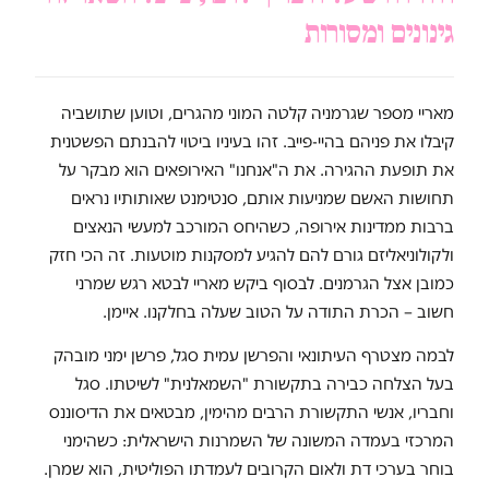
גינונים ומסורות
מאריי מספר שגרמניה קלטה המוני מהגרים, וטוען שתושביה
קיבלו את פניהם בהיי-פייב. זהו בעיניו ביטוי להבנתם הפשטנית
את תופעת ההגירה. את ה"אנחנו" האירופאים הוא מבקר על
תחושות האשם שמניעות אותם, סנטימנט שאותותיו נראים
ברבות ממדינות אירופה, כשהיחס המורכב למעשי הנאצים
ולקולוניאליזם גורם להם להגיע למסקנות מוטעות. זה הכי חזק
כמובן אצל הגרמנים. לבסוף ביקש מאריי לבטא רגש שמרני
חשוב – הכרת התודה על הטוב שעלה בחלקנו. איימן.
לבמה מצטרף העיתונאי והפרשן עמית סגל, פרשן ימני מובהק
בעל הצלחה כבירה בתקשורת "השמאלנית" לשיטתו. סגל
וחבריו, אנשי התקשורת הרבים מהימין, מבטאים את הדיסוננס
המרכזי בעמדה המשונה של השמרנות הישראלית: כשהימני
בוחר בערכי דת ולאום הקרובים לעמדתו הפוליטית, הוא שמרן.