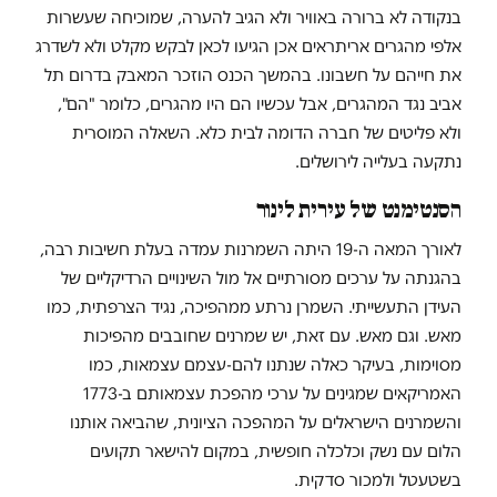
בנקודה לא ברורה באוויר ולא הגיב להערה, שמוכיחה שעשרות
אלפי מהגרים אריתראים אכן הגיעו לכאן לבקש מקלט ולא לשדרג
את חייהם על חשבונו. בהמשך הכנס הוזכר המאבק בדרום תל
אביב נגד המהגרים, אבל עכשיו הם היו מהגרים, כלומר "הם",
ולא פליטים של חברה הדומה לבית כלא. השאלה המוסרית
נתקעה בעלייה לירושלים.
הסנטימנט של עירית לינור
לאורך המאה ה-19 היתה השמרנות עמדה בעלת חשיבות רבה,
בהגנתה על ערכים מסורתיים אל מול השינויים הרדיקליים של
העידן התעשייתי. השמרן נרתע ממהפיכה, נגיד הצרפתית, כמו
מאש. וגם מאש. עם זאת, יש שמרנים שחובבים מהפיכות
מסוימות, בעיקר כאלה שנתנו להם-עצמם עצמאות, כמו
האמריקאים שמגינים על ערכי מהפכת עצמאותם ב-1773
והשמרנים הישראלים על המהפכה הציונית, שהביאה אותנו
הלום עם נשק וכלכלה חופשית, במקום להישאר תקועים
בשטעטל ולמכור סדקית.