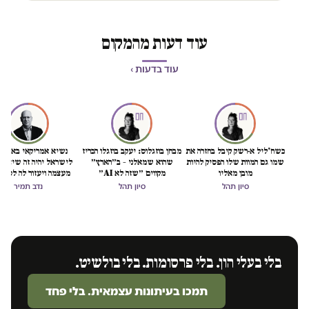
עוד דעות מהמקום
עוד בדעות ›
כשח'ליל א-רשק קיבל בחזרה את
מבחן בוזגלוס: יעקב בוזגלו הכריז
נשיא אמריקאי באמת ט
שמו גם המוות שלו הפסיק להיות
שהוא שמאלני – ב״הארץ״
לישראל יהיה זה שיציל 
מובן מאליו
מקווים ״שזה לא AI״
מעצמה ויעזור לה לסיים
הכיבוש
סיון תהל
סיון תהל
נדב תמיר
בלי בעלי הון. בלי פרסומות. בלי בולשיט.
תמכו בעיתונות עצמאית. בלי פחד