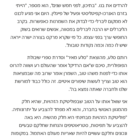
להרדים את בנו. "בתיכון, לפני חמש שנים", הוא מספר, "הייתי
בזרם האנרכו-קפיטליסטי ופעיל של פייגלין. היום אני מגיע לכנס
לא ממקום ליברלי כדי לבדוק את השמרנות כאפשרות. בקרב
הליברלים יש הרבה ליברלים במסווה, אנשים שרואים בשוק
החופשי ערך בפני עצמו. כל מי שקרא מרקס בצורה ישרה ייראה
שיש לו כמה וכמה נקודות טובות".
רותם סלע, מהוצאת "סלע מאיר" וסדרת ספרי שיבולת
הפופולרית, סיכם ש"אם הרדיקל אומר שהעולם רע ושווה להרוס
אותו כדי לפנות משהו טוב, השמרן אומר שרוב מה שבמציאות
הוא טוב וצריך לעשות שיפורים איטיים. זה כולל כבוד למורשת
שלנו ולחברה שאתה נמצא בה".
אני שואל אותו על הטוב שבפוליטיקת הזהויות, שהיא חלק
מהמגוון האנושי בחברה, והוא לא מפחד להצביע על יתרונותיה.
"פוליטיקת הזהויות מבחינתי היא חלק מהשיח. היא באה
להצביע על תפיסות, סטריאוטיפים והנחות שחלקם טבעיים
ונכונים וחלקם עשויים להיות שאריות מעולם האתמול. במקומות