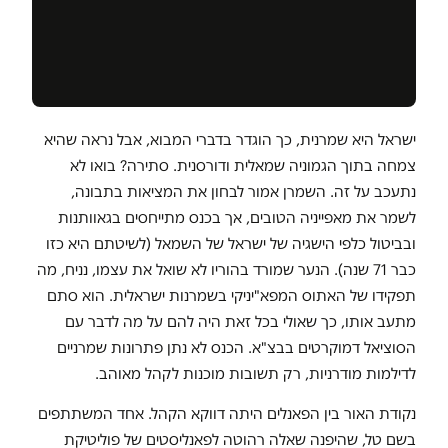
ישראל היא שמרנית, כך הוגדר בדברי המבוא, אבל נראה שהיא
צמחה בתוך הגמוניה שמאלית ודורסנית. סתירה? בואו לא
נתעכב על זה. השמרן אמור לבחון את המציאות בתבונה,
לשמר את מאפייניה הטובים, אך בכנס מתייחסים בגאוותנות
ובביטול כלפי הישגיה של ישראל של השמאל (לשיטתם היא כזו
כבר 71 שנה). הנער שמורד בהוריו לא שואל את עצמו, נניח, מה
תפקידו של האתוס המפא"יניקי בשמרנות ישראלית. הוא סתם
מתעב אותו, כך שאולי בכל זאת היה להם על מה לדבר עם
הסוציאל דמוקרטים בבצ"א. הכנס לא נתן פתרונות שמרניים
לדילמות מודרניות, רק תשובות מוכנות לקהל מאוהב.
נקודת האור בין הפאנלים היתה דווקא הקהל. אחד המשתתפים
בשם טל, שהיפנה שאלה רהוטה לפאנליסטים של פוליטיקת