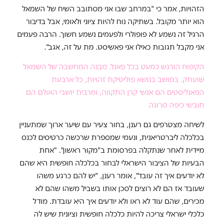
הזהויות, אמר כי "במרחב שבו אני מסתובב השיח של השמאל
הוא יותר מקובל. בשתיקה נוח להיות ציוני ולאומי, אבל בדיבור
הרגיל זה נשמע לא פופולרי ולפעמים נשמע חשוך. הרבה פעמים
אני מקבל תגובות כאילו אני פאשיסט. מת על זה, אגב".
הקיפוח הורגש כמעט בכל פאנל. מבנה המחשבה של השמאל
שועתק. במושב בנושא פוליטיקת זהויות, כל ארבעת
הפאנליסטים הם אנשי קרן התקווה, ומרבית יושבי האולם הם
חובשי כיפה סרוגה
לשיחה מצטרפים גם רענן, בחור צעיר עם שיער ארוך שמתעניין
בכלכלה ליברטריאנית, ונעמי שמספרת שרכשה כרטיסים לכנס
מיידית לאחר שנתקלה בפרסומת ב"מקור ראשון". "אחת
הבעיות של הציבור הישראלי לבחור בכלכלה חופשית היא שהם
לא יודעים איך זה עובד", אומר רענן, "יש להם כרגע משהו
שעובד אז הם לא רוצים לסכן אותו בשביל משהו שהם לא
מכירים, שהם עוד לא ראו ולא יודעים איך היא עובדת. מודל
כלכלי ישראלי צריכה להיות כלכלה חופשית וציונית שיש לה