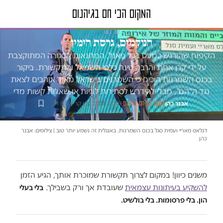
טור דעה
הנוקמים, גרסת הימין
הקיפוח שהורגש כמעט בכל פאנל, המחנאות הסגורה המתוקצבת
על ידי קרן אחת והרבה טינה כלפי השמאל והתקשורת. ביקור
בכנס השמרנות הוכיח כי השמרנים בישראל מאוד אוהבים לצאת
נגד ה"הם", מבלי להידרש לסתירות לוגיות או שאלות קשות מדי
אבנר כהן
·
·
21.05.2019
·
זמן קריאה 8 דק׳
המקום הכי חם בגיהנום
דגלאס מאריי ועמית סגל בכנס השמרנות. באנגלית זה נשמע יותר טוב | צילומים: אבנר
כהן
משנים כיוון! במקום לצרוך תקשורת שמוכרת אותך, הגיע הזמן
להשקיע בעיתונות עצמאית
שעובדת אך ורק בשבילך.
בלי בעלי
הון. בלי פרסומות. בלי בולשיט.