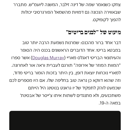
צחקו כשנאמר שמה של דינה זילבר, המשנה ליועמ"ש. מתברר
שבאווירה הנכונה גם דמויות מהשמאל הפורגרסיבי יכולות
להפוך לקומיקס.
מיעוט של "לבנים בריטים"
דבר אחד ברור מהכנס: שמרנות נשמעת הרבה יותר טוב
במבטא בריטי. אחד הדוברים הראשונים בכנס היה הסופר
והעיתונאי הבריטי דאגלס מאריי (
Douglas Murray
) אשר ספרו
"המוות המוזר של אירופה" תורגם לעברית וראה אור לאחרונה.
למאריי נוכחות יוצאת דופן, בין היתר בזכות הומור בריטי מדוד,
וזה שהוא דווקא כן נראה טוב בחליפה שלו. אם היו מספרים לכם
שכמעט לוהק לתפקיד של יו גראנט בנוטינג היל הייתם
משתכנעים, ולא מתנגדים לשתות איתו צ'ייסר של אבסינת'
במאה ה-19.