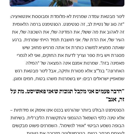
לינור מבטאת עמדה שמרנית לא-מלומדת ומבוססת אינטואיציה:
"זה סוג של נטיית לב, זה סנטימנט. הסנטימנט ברמה הלאומית
זה לאהוב את מה ששלי, את המדינה שלי, את השכונה שלי, את
העיר שלי, את הדת שלי. אני חושבת תמיד הייתי שמרנית. ברגע
שאתה ממציא למשהו כותרת אז אתה מרגיש מחויב שיש
מסגרת ויש בית ספר וצריך לדעת את החוקים, ואני לא לגמרי
מאמינה בזה". שמרנות אמנם אינה המצאה של "המילה
האחרונה" בגל"צ אלא מסורת ותיקה, אבל לינור מבטאת רגש
שמאפיין ישראלים רבים: יש בשמרנות משהו בטוח, חמים ומוגן.
"הרבה פעמים אני מקבל תגובות שאני פאשיסט. מת על
זה, אגב"
הסנטימנט הבולט ביותר שהורגש בכנס אינו איפוק או מידתיות –
אלא טינה כלפי השמאל ההגמוני והתקשורת הליברלית. בשיחות
הבופה נשמע הביטוי "אוויר לנשימה". השמרנים פשוט מבקשים
לעצמם מרחב בטוח. הטרמינולוגיה מזכירה את טענות