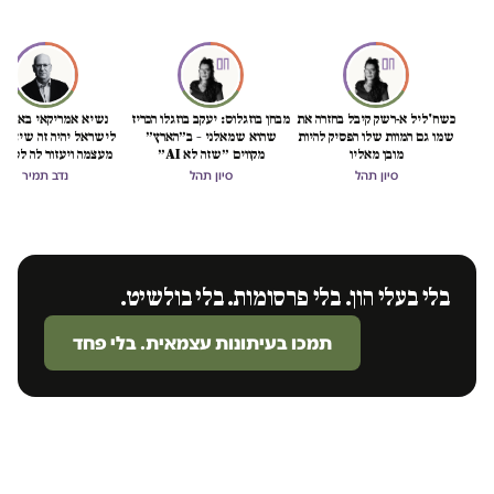
כשח'ליל א-רשק קיבל בחזרה את
מבחן בוזגלוס: יעקב בוזגלו הכריז
נשיא אמריקאי באמת ט
שמו גם המוות שלו הפסיק להיות
שהוא שמאלני – ב״הארץ״
לישראל יהיה זה שיציל 
מובן מאליו
מקווים ״שזה לא AI״
מעצמה ויעזור לה לסיים
הכיבוש
סיון תהל
סיון תהל
נדב תמיר
בלי בעלי הון. בלי פרסומות. בלי בולשיט.
תמכו בעיתונות עצמאית. בלי פחד