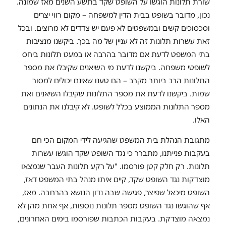
שורת תלונות הוגשו על השופט שקד בתשע השנים מאז שמונה.
נכון, מדובר בשופט בבית הדין למשפחה – מקום רווי יצרים
וסכסוכים קשים ובמשפטים לא פעם יש צדדים לא מרוצים. ובכל
זאת עשרות תלונות זה לא עניין של מה בכך. ביקשנו מנציבות
בתי המשפט לדעת אם מדובר בהרבה או במעט תלונות ביחס
לשופטי משפחה. ביקשנו לדעת מי השיאנים שקיבלו את מספר
התלונות הרב ביותר מקרב – הם טענו שאינם יכולים למסור
שמות. ביקשנו לדעת את מספר התלונות שקיבלו השיאנים ואת
מספר התלונות הממוצע בכלל לשופט. לא קיבלנו את הנתונים
האלו.
מתגובת הנהלת בית המשפט שהגיעה לידי המקום הכי חם
בעקבות פנייתנו, מתברר כי נגד השופט שקד הוגשו עשרות
תלונות. רק חלק קטן פורסמו. "על רקע תלונות העבר שנמצאו
מוצדקות נגד השופט שקד, קיים איתו מנהל בתי המשפט דאז,
השופט מיכאל שפיצר, פגישה שבה נדון הנושא בהרחבה. מאז,
אף שהוגשו נגד השופט מספר תלונות נוספות, אף אחת מהן לא
נמצאה מוצדקת. בעקבות הכתבות שפורסמו בימים האחרונים,