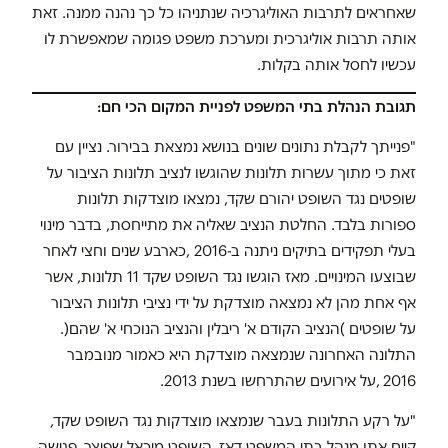
שאחראים לתרבות האוליגרכיה שנתניהו כל כך נהנה ממנה. זאת
אותה תרבות אוליגרכית ומערכת משפט פגומה שמאפשרת לו
עכשיו לחסל אותה בקלות.
תגובת הנהלת בתי המשפט לפניית המקום הכי חם:
"פנייתך לקבלת נתונים שונים בנושא נמצאת בבירור. נציין עם
זאת כי מתוך עשרות תלונות שהוגשו לנציב תלונות הציבור על
שופטים נגד השופט יהורם שקד, נמצאו מוצדקות תלונות
ספורות בלבד. החלטת הנציב שאליה את מתייחסת, בדבר מינוי
בעלי תפקידים בתיקים ניתנה ב-2016 ,כארבע שנים וחצי לאחר
שבוצעו המינויים. מאז הוגשו נגד השופט שקד 11 תלונות, אשר
אף אחת מהן לא נמצאה מוצדקת על ידי נציבי תלונות הציבור
על שופטים )הנציב הקודם א' ריבלין והנציב הנוכחי א' שהם(.
התלונה האחרונה שנמצאה מוצדקת היא כאמור מנובמבר
2016 ,על אירועים שהתרחשו בשנת 2013.
"על רקע התלונות בעבר שנמצאו מוצדקות נגד השופט שקד,
קיים אתו מנהל בתי המשפט דאז, השופט מיכאל שפיצר, פגישה