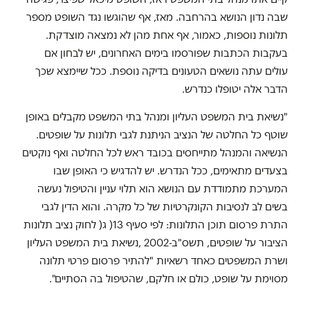
שבה נדון הנושא בהרחבה. מאז, אף שהוגשו נגד השופט מספר
תלונות נוספות, כאמור, אף אחת מהן לא נמצאה מוצדקת.
בעקבות הכתבות שפורסמו בימים האחרונים, יש לבחון אם
עולים עתה נושאים הטעונים בדיקה נוספת. ככל שיימצא שכך
הדבר אלה יטופלו כנדרש.
"נשיאת בית המשפט העליון ומנהל בתי המשפט מקבלים באופן
שוטף כל החלטה של הנציב הניתנת לגבי תלונות על שופטים.
הנשיאה והמנהל מתייחסים בכובד ראש לכל החלטה ואף נוקטים
בצעדים מתאימים, ככל הנדרש. יש להדגיש כי האופן שבו
המערכת מתמודדת עם הנושא הוא תלוי עניין והטיפול נעשה
בשים לב לנסיבות הקונקרטיות של כל מקרה. והוא הדין לגבי
התרת פרסום תוכן התלונות: לפי סעיף 13( ג( לחוק נציב תלונות
הציבור על שופטים, תשס"ב-2002 ,נשיאת בית המשפט העליון
ושרת המשפטים כאחד רשאיות "להתיר פרסום פרטי תלונה
מסוימת על שופט, כולם או חלקם, שהטיפול בה הסתיים".