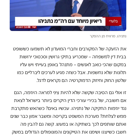
נתניהו. מרוויח מן ההפקר
את הזעקה של המקורבים וחברי המועדון לא תשמעו כששופט
בבית דין למשפחה – שמכריע בתיקי גרושין וסכסוכי ירושות
במקום שהכי כואב לאנשים – מתנהל באופן בעייתי ויש עליו
תלונות שלא נחשפות. אבל כשזה מגיע לערכים ליברליים כמו
שלטון החוק וחיזוק הדמוקרטיה הם נקראים לדגל.
זו אולי גם הסיבה שקשה שלא להיות ציני למראה היוזמה, הגם
אם חשובה, של בכירי עורכי הדין היקרים ביותר בישראל לצאת
נגד יוזמות החקיקה של נתניהו. עכשיו באים? כשהאש מתקרבת
ממש לצלחת? מערכת המשפט בקריסה ומשבר אמון כבר שנים
ואתם שותפים לכך בשתיקה או במעש. קשה גם להבין מה
חשבו כשייצגו ושימנו את הטייקונים והמונופולים הגדולים במשק