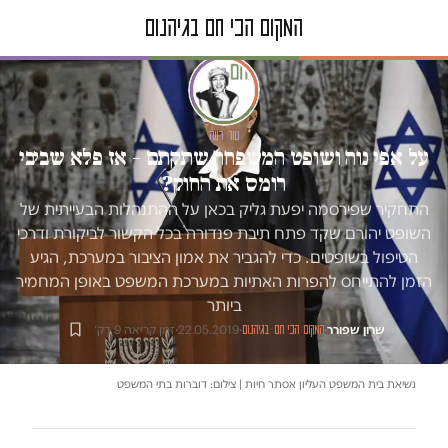
טור דעה
על אפי נוה ושופט המשפחה שתקתם – אז פלא שביבי
רומס את החוק?
התחקיר שפירסמה יפעת גליק בכאן על ההתנהלות הבעייתית של
השופט יהורם שקד פתח תיבת פנדורה בכל הקשור לביקורת ודרכי
הטיפול בשופטים. כדי להגביר את אמון הציבור במערכת, הגיע
הזמן להתייחס להפרות האתיות במערכת המשפט באופן המחמיר
ביותר
שרון שפורר
·
·
22.05.2019
·
זמן קריאה 9 דק׳
המקום הכי חם בגיהנום
נשיאת בית המשפט העליון אסתר חיות | צילום: דוברות בתי המשפט