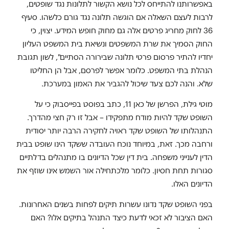
באפשרותנו להתייחס לכל נושא הקשור לתלונות נגד שופטים,
לרבות לעצם השאלה אם הוגשה תלונה נגד גורם כלשהו. סעיף
36 לחוק מחריג פרטים אלה גם מחוק חופש המידע. יצוין, כי
החוק הסמיך את שרת המשפטים ונשיאת בית המשפט העליון
יחדיו להתיר פרסום פרטי תלונה שבירורה הסתיים", לשון תגובת
הנהלת בתי המשפט. כלומר אפשר לפרסם, אבל הן החליטו
שלא. והנה לכם צעד שיכול להגביר את האמון במערכת.
מוטי גילת, הפרשן של כאן 11, כתב בפוסט בפייסבוק כי על
השופט שקד להיות מודח מתפקידו – אבל זו רק חצי מהדרך.
התנהלותו של השופט שקד ראויה לחקירה הרבה יותר יסודית
ורחבה מכך. זאת, במיוחד נוכח העובדה ששקד הינו שופט בבית
הדין לענייני משפחה. בית דין שכל הדיונים בו מתנהלים בדלתיים
סגורות תחת חסיון. כלומר מלכתחילה אור השמש אינו שוזף את
הדיונים האלו.
בפני השופט שקד נדונו עשרות תיקים לפחות בשנים האחרונות.
האם הציבור לא זכאי לדעת כיצד התנהל בתיקים אלו? האם