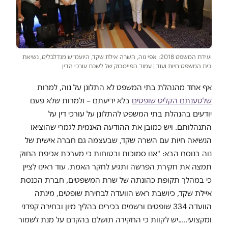
ועידת המשפט 2018: אפי נוה, השרה אילת שקד, היועמ״ש מנדלבליט, נשיאת
בית המשפט חיות ועוד | עמוד הפייסבוק של לשכת עורכי הדין
אף אחד מהנהלת בתי המשפט לא התלונן על נוה, למרות
שלטענתם הקליט שופטים
בלא ידיעתם – ולמרות שלא פעם
יודעים בהנהלת בתי המשפט להתלונן על עורכי דין על
התנהלותם. ויש כמובן את ההודעה האנמית לגמרי שהוציאו
הנשיאה חיות עם השרה שקד, שבעצמה גם חברה אישית של
נוה בנוסח הבא: "אנו סמוכות ובטוחות כי מערכת אכיפת החוק
תמצה את חקירת הפרשה ותגיע לחקר האמת. עוד ראינו לציין
כי במהלך תקופת כהונתה של שרת המשפטים, חברת הכנסת
איילת שקד, כיושבת ראש הוועדה לבחירת שופטים, מינתה
הוועדה 334 שופטים ורשמים בכירים בהליך מיון ובחירה קפדני
ומקצועי…..יש לקוות כי החקירה תושלם בהקדם על מנת לשמור