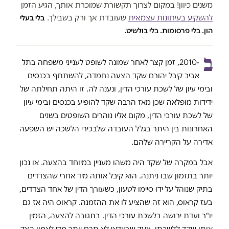
משנים כיוון! במקום לצרוך תקשורת שמוכרת אותך, הגיע הזמן
להשקיע בעיתונות עצמאית
שעובדת אך ורק בשבילך.
בלי בעלי
הון. בלי פרסומות. בלי בולשיט.
ב
-2010, זמן קצר לאחר שמונה לשופט לענייני משפחה בתל
אביב קיבל יהורם שקד הצעה נחמדה, להשתתף בכנסים
ובימי עיון של לשכת עורכי הדין, ונענה לה. זו היתה תחילתה של
ידידות מופלאה שכן מאז הרבה שקד להופיע בכנסים ובימי עיון
של לשכת עורכי הדין, מקום אליו נוהרים השופטים בשנים
האחרונות בין היתר בגלל העובדה שלבכירי הלשכה יש השפעה
אדירה על הקריירה שלהם.
אבל במקרה של שקד היה משהו מעניין במיוחד בהצעה. או נכון
יותר בתזמון שבו ניתנה. הוא קיבל אותה מיד אחרי שהצדדים
בתיק שנוהל על ידו סיימו לטעון, כשעורך הדין של אחד הצדדים,
בעז קראוס, הוא זה שהציע לו את ההזמנה. קראוס היה אז גם
יו"ר ועדת ירושה בלשכת עורכי הדין. בתגובה להצעה, הזמין
אותו שקד ללשכתו, צעד שבוודאי לא תרם יותר מדי לאמון הצד