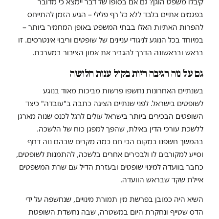
קיבלו משפט הוגן? גם אם בסופו של דבר יימצא כי מדובר
בפגמים אתיים בלבד ללא כל רף פלילי – הגיע הזמן להתייחס
להפרות האתיות האלו בבתי המשפט באופן המחמיר ביותר –
במיוחד בכל הנוגע לניגודי עניינים של שופטים וריבוי אינטרסים. זו
בראש ובראשונה הדרך להגביר את אמון הציבור במערכת.
גם על נוה הגיבה חיות בקול ענות חלושה
בשנתיים האחרונות נחשפו פרשות מביכות מאוד בנוגע
לשופטים בישראל. לפני שנתיים הציגה כתבה ב"עובדה" כיצד
השופטים הבכירים ביותר בישראל עולים לרגל לכנס שנוה מארגן
ללשכת עורכי הדין באילת, שהפך למפגן כוח של הלשכה.
בהמשך חשפנו במקום הכי חם כמה מקרים שבהם נוה דחף
וסייע למקורבים לו ולבכירים אחרים בלשכה, להתמנות לשופטים,
כחבר בוועדה למינוי שופטים ובעזרת הדיל עם שרת המשפטים
איילת שקד שבראש הוועדה.
השיא היה כמובן בפרשת מין תמורת מינויים, שנחשפה על ידי
הדס שטייף ונחקרת היום במשטרה, שבה נחשדת השופטת