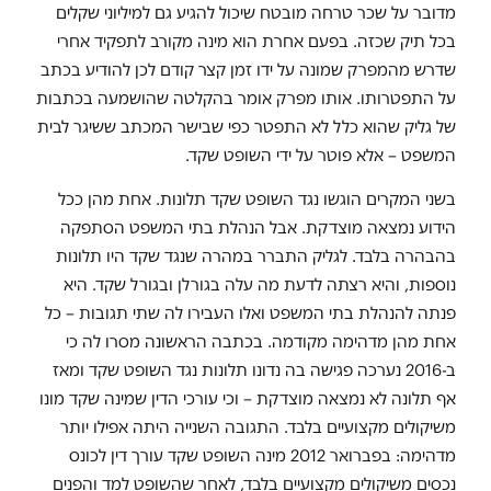
מדובר על שכר טרחה מובטח שיכול להגיע גם למיליוני שקלים
בכל תיק שכזה. בפעם אחרת הוא מינה מקורב לתפקיד אחרי
שדרש מהמפרק שמונה על ידו זמן קצר קודם לכן להודיע בכתב
על התפטרותו. אותו מפרק אומר בהקלטה שהושמעה בכתבות
של גליק שהוא כלל לא התפטר כפי שבישר המכתב ששיגר לבית
המשפט – אלא פוטר על ידי השופט שקד.
בשני המקרים הוגשו נגד השופט שקד תלונות. אחת מהן ככל
הידוע נמצאה מוצדקת. אבל הנהלת בתי המשפט הסתפקה
בהבהרה בלבד. לגליק התברר במהרה שנגד שקד היו תלונות
נוספות, והיא רצתה לדעת מה עלה בגורלן ובגורל שקד. היא
פנתה להנהלת בתי המשפט ואלו העבירו לה שתי תגובות – כל
אחת מהן מדהימה מקודמה. בכתבה הראשונה מסרו לה כי
ב-2016 נערכה פגישה בה נדונו תלונות נגד השופט שקד ומאז
אף תלונה לא נמצאה מוצדקת – וכי עורכי הדין שמינה שקד מונו
משיקולים מקצועיים בלבד. התגובה השנייה היתה אפילו יותר
מדהימה: בפברואר 2012 מינה השופט שקד עורך דין לכונס
נכסים משיקולים מקצועיים בלבד, לאחר שהשופט למד והפנים