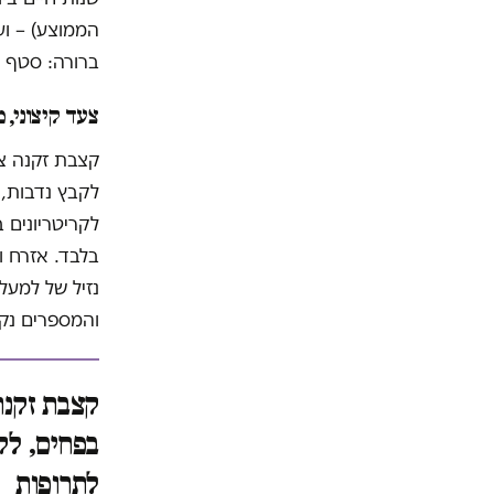
הממוצע) – וע
ברורה: סטף ורטהיימר, שהו
צעד קיצוני, 
קצבת זקנה צר
לקבץ נדבות, ל
לקריטריונים 
נזיל של למעל
והמספרים נקו
קצבת זקנה
בפחים, לקב
לתרופות