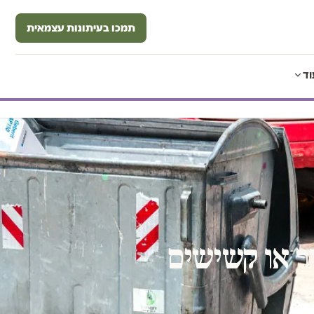
תמכו בעיתונות עצמאית
וד
מר או קשישים