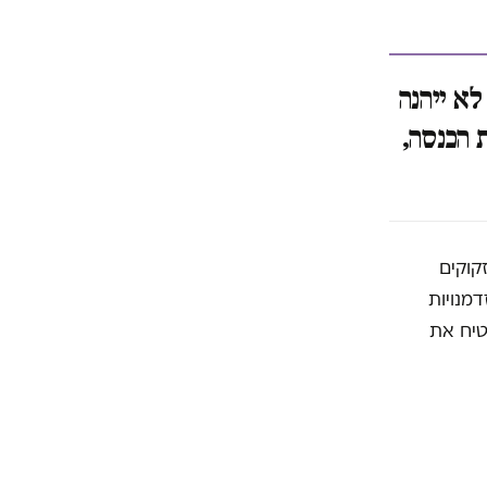
לה על 25 אלף שקל לא ייהנה
 הכנסה,
קוקים
מנויות
טיח את