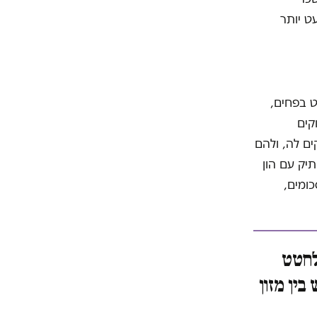
ט יותר
ט בפחים,
קים
ים לה, ולהם
 שקל, או אזרח ותיק עם הון
כומים,
לחטט
בין מזון