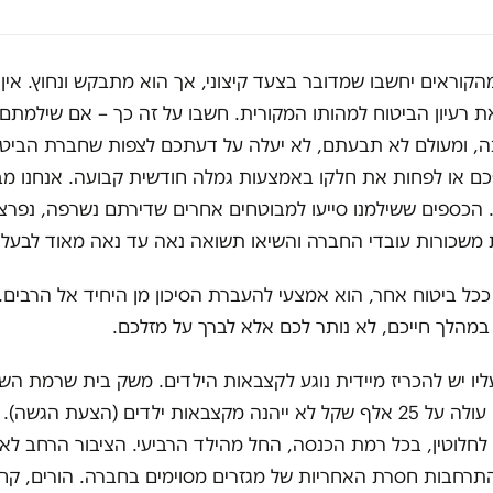
הקוראים יחשבו שמדובר בצעד קיצוני, אך הוא מתבקש ונחוץ. אין ל
 רעיון הביטוח למהותו המקורית. חשבו על זה כך – אם שילמתם 
ך 30 שנה, ומעולם לא תבעתם, לא יעלה על דעתכם לצפות שחברת הביט
ם או לפחות את חלקו באמצעות גמלה חודשית קבועה. אנחנו מב
הכספים ששילמנו סייעו למבוטחים אחרים שדירתם נשרפה, נפרצה
משכורות עובדי החברה והשיאו תשואה נאה עד נאה מאוד לבעלי 
 ככל ביטוח אחר, הוא אמצעי להעברת הסיכון מן היחיד אל הרבים.
מהלך חייכם, לא נותר לכם אלא לברך על מזלכם.
יו יש להכריז מיידית נוגע לקצבאות הילדים. משק בית שרמת הש
המשותפת בו עולה על 25 אלף שקל לא ייהנה מקצבאות ילדים (הצעת הגש
לחלוטין, בכל רמת הכנסה, החל מהילד הרביעי. הציבור הרחב לא 
רחבות חסרת האחריות של מגזרים מסוימים בחברה. הורים, קחו