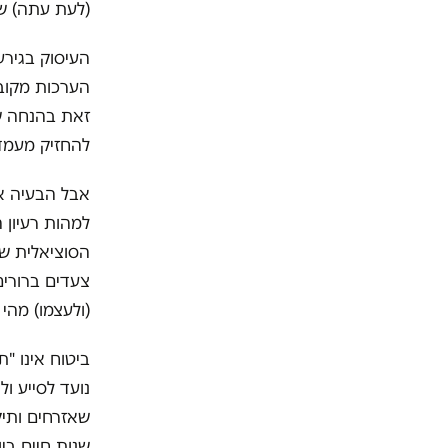
(לעת עתה) של
העיסוק בגירע
הערכות מקוב
זאת בהנחה שג
להחזיק מעמד עד 2057. כ
אבל הבעיה אי
למהות רעיון 
הסוציאלית שע
צעדים ברורים
(ולעצמו) מהי
ביטוח אינו "ת
נועד לסייע ו
שנות חיים בי