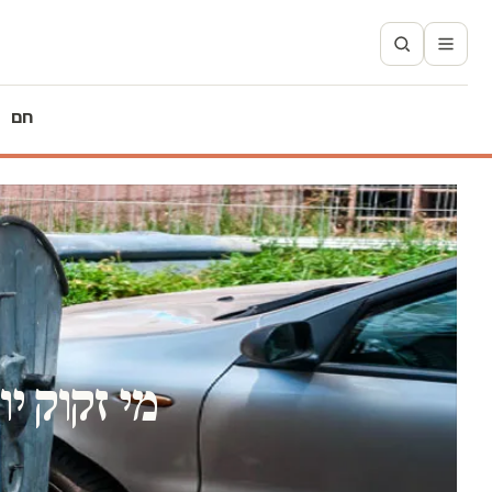
חם
מי זקוק י