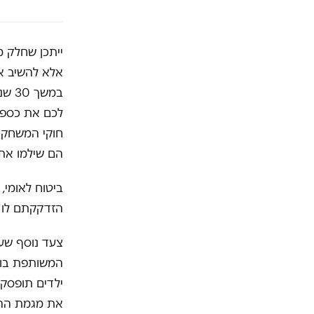
ייתכן שחלק מ
אלא להשיב את
במש
לכם את כספכ
חוקי המשחק. 
הם שילמו את 
ביטוח לאומי,
הזדקקתם לו ב
צעד נוסף שעל
ילדים תופסק 
את מגמת ההת