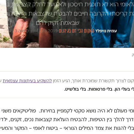
אומי הוא לא תוכנית חיסכון ולא נועד לחלק קצבאות באופן 
ת קריסתו הקרובה חייבים להבטיח שקצבאות הזקנה והילדים
שבאמת זקוק להם
עמית נויפלד
·
המקום הכי חם בגיהנום
·
11.08.2019
·
זמן קריאה 3 דק׳
ק
מקום לצרוך תקשורת שמוכרת אותך, הגיע הזמן
להשקיע בעיתונות עצמאית
שע
י בעלי הון. בלי פרסומות. בלי בולשיט.
מי מעולם לא היה נושא סקסי לקמפיין בחירות. פוליטיקאים משני
רך להלך בין הטיפות, להבטיח העלאת קצבאות נכים, זקנים, ילדים
לי להגות את צמד המילים הנוראי – ביטוח לאומי – המקור והמעיין