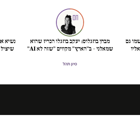
מו גם
מבחן בוזגלוס: יעקב בוזגלו הכריז שהוא
נשיא אמ
ליו
שמאלני – ב״הארץ״ מקווים ״שזה לא AI״
שיציל 
סיון תהל