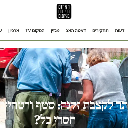
דעות
תחקירים
דאטה האב
מגזין
המקום TV
ארכיון
ע
טור דעה
ותר לקצבת זקנה: סטף ורטהיי
חסרי כל?