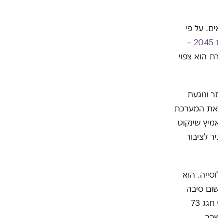
ם. על פי
–
ת הוא צפוי
ר ונוגעת
ט את המערכת
מיץ שינקוט
ר לציבור
סייה. הוא
שום סיבה
שאזרחים ותיקים, שעדיין עובדים ונהנים מהכנסה גבוהה יקבלו קצבת זקנה. אבי חגג 73
שכר