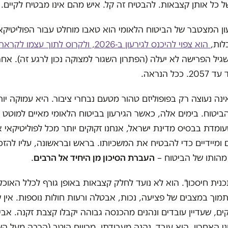
 כל אותן קצבאות. להבטיח זה קל. איש מהם אינו מבטיח לקיים.
ון המצטבר של הביטוח הלאומי הוא טאבו מוחלט עבור הפוליטיקאי
לות,
הוא צפוי להיכנס לגירעון ב-2026, ולקרוס לתוך עצמו לקראת 2045
יל הפרישה לא יעלה (הפתרון השגור למצוקה נכון לרגע זה). אחר
כל הנראה.
נה נעוצה רק בפופוליזם טהור מטעם נבחרי ציבור. היא עמוקה יות
הביטוח. בימים אלה, כאשר הגירעון בביטוח הלאומי מאיים למוט
ומדת בבסיס מדינת ישראל, אנחנו זקוקים יותר מכל לפוליטיקאי א
 ומיידיים כדי להבטיח את המשכיותו. בראש ובראשונה, עליו להזכי
 מהותו של הביטוח –
העברת הסיכון מן היחיד אל הרבים
.
כנית חיסכון". הוא לא נועד לחלק קצבאות באופן גורף לכלל האוכלו
לתמוך במצבים של פציעה, נכות, אבטלה ורעות חולות נוספות. אין 
וני האחרון. הוא עובד, נהנה מעבודתו, מרוויח היטב (הרבה מעל ה