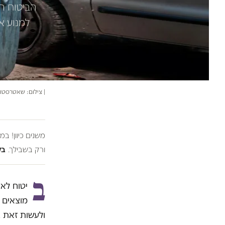
הביטוח הל
למנוע א
| צילום: שאטרסטו
משנים כיוון! ב
ורק בשבילך.
בל
ב
יטוח לאו
מוצאים ד
ולעשות זאת ב