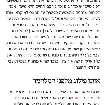
להורג, והרשות הפלסטינית הביעה את זעמה על "הפשעים
הפוליטיים" ש"מחריבים את מרקם החיים הלאומיים". אבל
הכוחות שנהנים מהשפעה ממשית על חמאס לא קראו אותו
לסדר. האיחוד האירופי ומזכ"ל האו"ם דיברו בשפה רפה על
הצורך ב"חקירת המקרים", ונשיא ארצות הברית טראמפ
פטר אותם במשפט "אפשרתי להם [לחמאס] לחסל כמה
כנופיות". המדינות שחמאס נתון להשפעתן ושתיווכו את
ההסכם – קטר, טורקיה ומצרים – שתקו. לדברי אבו א־רוס,
ראשי הארגון שומעים את הדממה ומבינים אותה כהסכמה
שבמובלע למדיניותם; הם מבינים שחמאס יכול להפעיל את
כל האלימות שהוא רוצה, ובלבד שהיא מופנית כלפי תושבי
עזה ולא החוצה.
אותו פילוג מלפני המלחמה
מוסטפא אבראהים, פעיל זכויות אדם פלסטיני, מסכים עם
אבו א־רוס. ב
טור
שפרסם באתר
דרג'
, גם הוא מטעים
שההוצאות להורג נועדו לסייע לחמאס לבצר את שלטונו