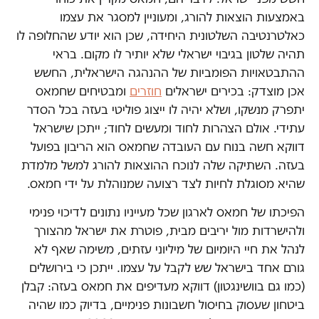
באמצעות הוצאות להורג, ומעוניין למסגר את עצמו
כאלטרנטיבה השלטונית היחידה, שכן הוא יודע שהחלופה לו
תהיה שלטון בגיבוי ישראלי שלא יותיר לו מקום. בראי
ההתבטאויות הפומביות של ההנהגה הישראלית, החשש
אכן מוצדק: בכירים ישראלים
חוזרים
ומבטיחים שחמאס
יתפרק מנשקו, ושלא יהיה לו ייצוג פוליטי בעזה בכל הסדר
עתידי. אולם הצהרות לחוד ומעשים לחוד; ייתכן שישראל
דווקא חשה בנוח עם העובדה שחמאס הוא הריבון בפועל
בעזה. השתיקה שלה לנוכח ההוצאות להורג למשל מלמדת
שהיא מסוגלת לחיות לצד רצועה שמנוהלת על ידי חמאס.
הפיכתו של חמאס לארגון שכל מעייניו נתונים לדיכוי פנימי
ולהישרדות מול יריבים מבית, פוטרת את ישראל מהצורך
לנהל את חיי היומיום של מיליוני עזתים, משימה שאף לא
גורם אחד בישראל שש לקבל על עצמו. ייתכן כי בירושלים
(כמו גם בוושינגטון) דווקא מעדיפים את חמאס בעזה: קבלן
ביטחון שעסוק בחיסול חשבונות פנימיים, בדיוק כמו שהיה