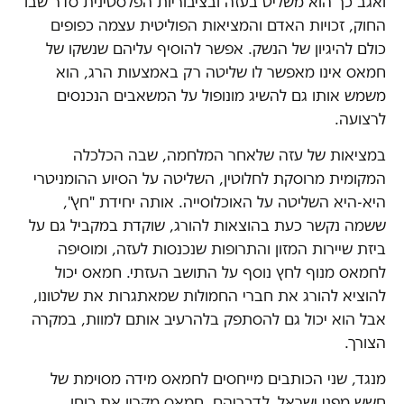
ואגב כך הוא משליט בעזה ובציבוריות הפלסטינית סדר שבו
החוק, זכויות האדם והמציאות הפוליטית עצמה כפופים
כולם להיגיון של הנשק. אפשר להוסיף עליהם שנשקו של
חמאס אינו מאפשר לו שליטה רק באמצעות הרג, הוא
משמש אותו גם להשיג מונופול על המשאבים הנכנסים
לרצועה.
במציאות של עזה שלאחר המלחמה, שבה הכלכלה
המקומית מרוסקת לחלוטין, השליטה על הסיוע ההומניטרי
היא-היא השליטה על האוכלוסייה. אותה יחידת "חץ",
ששמה נקשר כעת בהוצאות להורג, שוקדת במקביל גם על
ביזת שיירות המזון והתרופות שנכנסות לעזה, ומוסיפה
לחמאס מנוף לחץ נוסף על התושב העזתי. חמאס יכול
להוציא להורג את חברי החמולות שמאתגרות את שלטונו,
אבל הוא יכול גם להסתפק בלהרעיב אותם למוות, במקרה
הצורך.
מנגד, שני הכותבים מייחסים לחמאס מידה מסוימת של
חשש מפני ישראל. לדבריהם, חמאס מקרין את כוחו