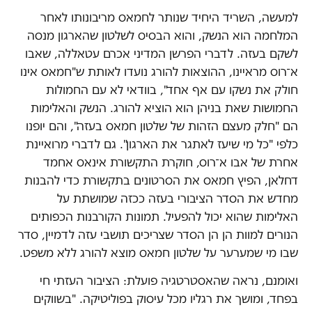
למעשה, השריד היחיד שנותר לחמאס מריבונותו לאחר
המלחמה הוא הנשק, והוא הבסיס לשלטון שהארגון מנסה
לשקם בעזה. לדברי הפרשן המדיני אכרם עטאללה, שאבו
א־רוס מראיינו, ההוצאות להורג נועדו לאותת ש"חמאס אינו
חולק את נשקו עם אף אחד", בוודאי לא עם החמולות
החמושות שאת בניהן הוא הוציא להורג. הנשק והאלימות
הם "חלק מעצם הזהות של שלטון חמאס בעזה", והם יופנו
כלפי "כל מי שיעז לאתגר את הארגון". גם לדברי מרואיינת
אחרת של אבו א־רוס, חוקרת התקשורת אינאס אחמד
דחלאן, הפיץ חמאס את הסרטונים בתקשורת כדי להבנות
מחדש את הסדר הציבורי בעזה ככזה שמושתת על
האלימות שהוא יכול להפעיל. תמונות הקורבנות הכפותים
הנורים למוות הן הן הסדר שצריכים תושבי עזה לדמיין, סדר
שבו מי שמערער על שלטון חמאס מוצא להורג ללא משפט.
ואומנם, נראה שהאסטרטגיה פועלת: הציבור העזתי חי
בפחד, ומושך את רגליו מכל עיסוק בפוליטיקה. "בשווקים