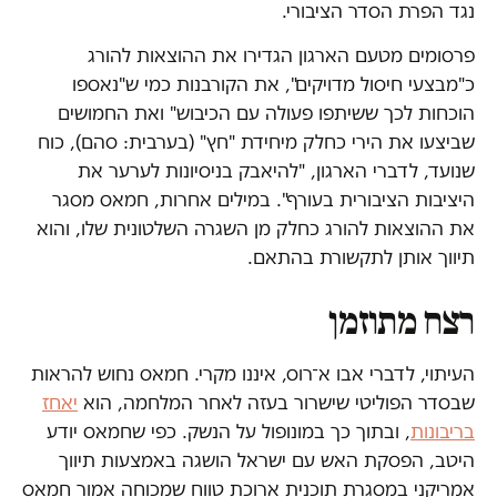
נגד הפרת הסדר הציבורי.
פרסומים מטעם הארגון הגדירו את ההוצאות להורג
כ"מבצעי חיסול מדויקים", את הקורבנות כמי ש"נאספו
הוכחות לכך ששיתפו פעולה עם הכיבוש" ואת החמושים
שביצעו את הירי כחלק מיחידת "חץ" (בערבית: סהם), כוח
שנועד, לדברי הארגון, "להיאבק בניסיונות לערער את
היציבות הציבורית בעורף". במילים אחרות, חמאס מסגר
את ההוצאות להורג כחלק מן השגרה השלטונית שלו, והוא
תיווך אותן לתקשורת בהתאם.
רצח מתוזמן
העיתוי, לדברי אבו א־רוס, איננו מקרי. חמאס נחוש להראות
שבסדר הפוליטי שישרור בעזה לאחר המלחמה, הוא
יאחז
בריבונות
, ובתוך כך במונופול על הנשק. כפי שחמאס יודע
היטב, הפסקת האש עם ישראל הושגה באמצעות תיווך
אמריקני במסגרת תוכנית ארוכת טווח שמכוחה אמור חמאס