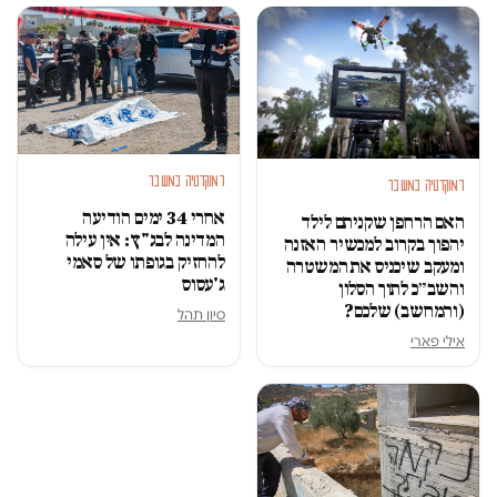
דמוקרטיה במשבר
דמוקרטיה במשבר
אחרי 34 ימים הודיעה
האם הרחפן שקניתם לילד
המדינה לבג"ץ: אין עילה
יהפוך בקרוב למכשיר האזנה
להחזיק בגופתו של סאמי
ומעקב שיכניס את המשטרה
ג'עסוס
והשב״כ לתוך הסלון
(והמחשב) שלכם?
סיון תהל
אילי פארי