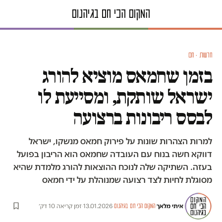
חדשות · חם
בזמן שחמאס מוציא להורג
ישראל שותקת, ומסייעת לו
לבסס ריבונות ברצועה
למרות הצהרות שונות על פירוק חמאס מנשקו, ישראל
דווקא חשה בנוח עם העובדה שחמאס הוא הריבון בפועל
בעזה. השתיקה שלה לנוכח ההוצאות להורג מלמדת שהיא
מסוגלת לחיות לצד רצועה שמנוהלת על ידי חמאס
איתי מלאך
·
·
13.01.2026
·
זמן קריאה 10 דק׳
המקום הכי חם בגיהנום