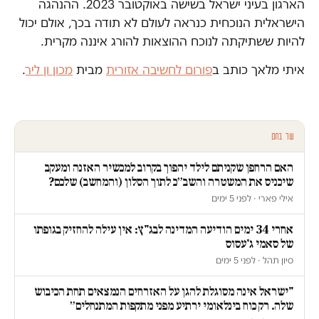
הארגון בעיני ישראל בשישה באוקטובר 2023. ההנהגה
הישראלית הנוכחית כנראה לעולם לא תודה בכך, אולם יכול
להיות ששתיקתה לנוכח ההוצאות להורג איננה מקרית.
איתי מלאך כותב ב
פורום לחשיבה אזורית
מבית
מכון ון ליר
.
עוד בחם
האם הרחפן שקניתם לילד יהפוך בקרוב למכשיר האזנה ומעקב
שיכניס את המשטרה והשב״כ לתוך הסלון (והמחשב) שלכם?
אילי פארי · לפני 5 ימים
אחרי 34 ימים הודיעה המדינה לבג"ץ: אין עילה להחזיק בגופתו
של סאמי ג'עסוס
סיון תהל · לפני 5 ימים
"ישראל אינה מסוגלת להגן על האזרחים הנמצאים תחת הכיבוש
שלה. רק כוח בינלאומי ירתיע מפני מתקפות המתנחלים״