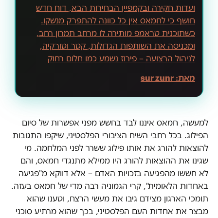
ועדות חקירה ובקמפיין הבחירות הבא, דוח חדש
חושף כי לחמאס אין כל כוונה להתפרק מנשקו.
כשתוכנית טראמפ מותירה לו מרחב תמרון רחב,
ומכניסה את השותפות הגדולות, קטר וטורקיה,
לניהול הרצועה – פירוז נשמע כמו חלום רחוק
מאת:
sur zunr
למעשה, חמאס איננו לבד בחשש מפני אפשרות של סיום
הפילוג. בכל רחבי השיח הציבורי הפלסטיני, שיקפו התגובות
להוצאות להורג את אותו פילוג ששרר לפני המלחמה. מי
שגינו את ההוצאות להורג היו ממילא מתנגדי חמאס, והם
לא חששו מהפגיעה בזכויות האדם – אלא דווקא מ"פגיעה
באחדות הלאומית", קרי הגמוניה רבה מדי של חמאס בעזה.
תומכי הארגון מצידם גיבו את מעשי הרצח, וטענו שהוא
מבצר את אחדות העם הפלסטיני, בכך שהוא מרתיע סוכני