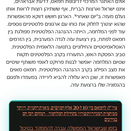
אולם האתגר המרכזי לריבונות חמאס, לדעת אבראהים,
איננו ישראל וארצות הברית, אף ששתיהן רוצות לראות אותו
נעלם מעזה ב"יום שאחרי". הארגון חושש דווקא מהאפשרות
שהוא יצטרך לחלוק את כוחו עם ארגונים פלסטיניים נוספים.
עוד לפני המלחמה, הייתה ההנהגה הפלסטינית מפולגת בין
חמאס לפתח, בין רצועת עזה לגדה המערבית, בין הזרמים
האסלאמיסטיים והחילוניים בתנועה הלאומית הפלסטינית.
סביב הפסקת האש, התעוררו בקרב הפלסטינים תקוות
שסיום המלחמה יאפשר לבנות פרויקט לאומי משותף שיסיים
את מצב הפילוג בקרב ההנהגה הפלסטינית. חמאס מאוים
מאפשרות זו, שכן היא עלולה להביא לירידה במעמדו ולפגום
בהגמוניה שלו ברצועת עזה.
צה״ל: לחמאס בין 10 ל-20 אלף חמושים, מאות רקטות, ויותר
ממחצית המנהרות שהיו בתחילת המלחמה – המקום הכי חם
בגיהנום
בזמן שבישראל הממשלה עברה להתמקד בסיכול