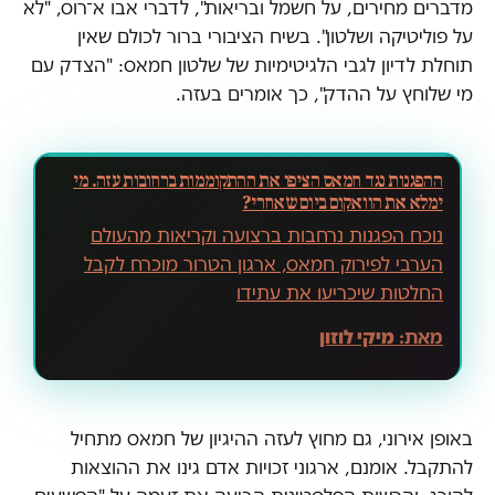
מדברים מחירים, על חשמל ובריאות", לדברי אבו א־רוס, "לא
על פוליטיקה ושלטון". בשיח הציבורי ברור לכולם שאין
תוחלת לדיון לגבי הלגיטימיות של שלטון חמאס: "הצדק עם
מי שלוחץ על ההדק", כך אומרים בעזה.
ההפגנות נגד חמאס הציפו את ההתקוממות ברחובות עזה. מי
ימלא את הוואקום ביום שאחרי?
נוכח הפגנות נרחבות ברצועה וקריאות מהעולם
הערבי לפירוק חמאס, ארגון הטרור מוכרח לקבל
החלטות שיכריעו את עתידו
מאת:
מיקי לוזון
באופן אירוני, גם מחוץ לעזה ההיגיון של חמאס מתחיל
להתקבל. אומנם, ארגוני זכויות אדם גינו את ההוצאות