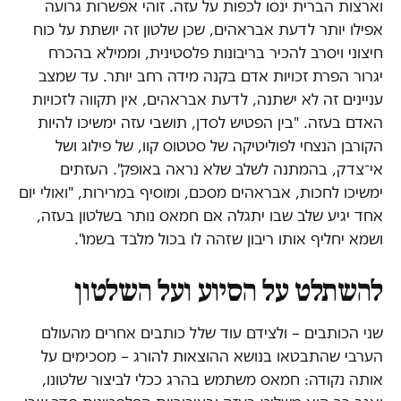
וארצות הברית ינסו לכפות על עזה. זוהי אפשרות גרועה
אפילו יותר לדעת אבראהים, שכן שלטון זה יושתת על כוח
חיצוני ויסרב להכיר בריבונות פלסטינית, וממילא בהכרח
יגרור הפרת זכויות אדם בקנה מידה רחב יותר. עד שמצב
עניינים זה לא ישתנה, לדעת אבראהים, אין תקווה לזכויות
האדם בעזה. "בין הפטיש לסדן, תושבי עזה ימשיכו להיות
הקורבן הנצחי לפוליטיקה של סטטוס קוו, של פילוג ושל
אי־צדק, בהמתנה לשלב שלא נראה באופק". העזתים
ימשיכו לחכות, אבראהים מסכם, ומוסיף במרירות, "ואולי יום
אחד יגיע שלב שבו יתגלה אם חמאס נותר בשלטון בעזה,
ושמא יחליף אותו ריבון שזהה לו בכול מלבד בשמו".
להשתלט על הסיוע ועל השלטון
שני הכותבים – ולצידם עוד שלל כותבים אחרים מהעולם
הערבי שהתבטאו בנושא ההוצאות להורג – מסכימים על
אותה נקודה: חמאס משתמש בהרג ככלי לביצור שלטונו,