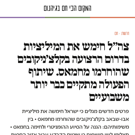
חדשות · חם
צה״ל חימש את המיליציות
בדרום הרצועה בקלצ׳ניקובים
שהוחרמו מחמאס. שיתוף
הפעולה מתקיים כבר יותר
משבועיים
פרטים חדשים מגלים כי ישראל חימשה את מיליציית
אבו-שבאב בקלצ'ניקובים שהוחרמו מחמאס • בין
משימותיהם: הגנה על הסיוע ההומניטרי ולחימה בחמאס •
תצלומי לווין חושפים כי שיטוח הקרקע עבור אזור החסות