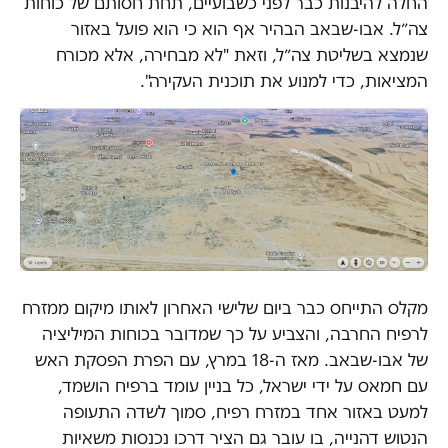
החלה להיבנות כבר לפני כשבועיים, תחת חסותם של כוחות
צה״ל. אבו-שבאב הבהיר אף הוא כי הוא פועל באזור
שנמצא בשליטת צה״ל, וזאת "לא מבחירה, אלא מכורח
המציאות, כדי למנוע את תוכנית העקירה".
מקלס התייחס כבר ביום שלישי האחרון לאותו מיקום ממזרח
לרפיח החרבה, והצביע על כך שמדובר בכוחות המיליציה
של אבו-שבאב. מאז ה-18 במרץ, עם הפרת הפסקת האש
עם חמאס על ידי ישראל, כל בניין עומד ברפיח הושמד,
למעט באזור אחד במזרח רפיח, סמוך לשדה התעופה
הנטוש דהנייה, בו עובר גם הציר דרכו נכנסות משאיות