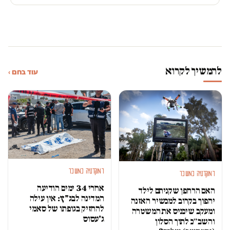
להמשיך לקרוא
עוד בחם ›
דמוקרטיה במשבר
דמוקרטיה במשבר
אחרי 34 ימים הודיעה
האם הרחפן שקניתם לילד
המדינה לבג"ץ: אין עילה
יהפוך בקרוב למכשיר האזנה
להחזיק בגופתו של סאמי
ומעקב שיכניס את המשטרה
ג'עסוס
והשב״כ לתוך הסלון