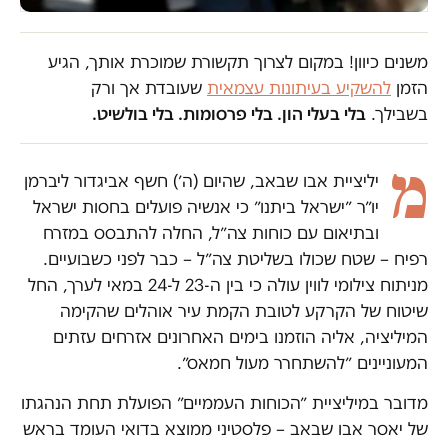
משנים כיוון! במקום לצרוך תקשורת שמוכרת אותך, הגיע
הזמן
להשקיע בעיתונות עצמאית
שעובדת אך ורק
בשבילך.
בלי בעלי הון. בלי פרסומות. בלי בולשיט.
מ
יליציית אבו שבאב, שהיום (ה׳) חשף אביגדור ליברמן
יו״ר ״ישראל ביתנו״ כי אנשיה פועלים בחסות ישראל
ובתיאום עם כוחות צה״ל, החלה להתבסס במזרח
רפיח – שטח שכולו בשליטת צה״ל – כבר לפני כשבועיים.
מניתוח צילומי לווין עולה כי בין ה-23 ל-24 במאי לערך, החל
שיטוח של הקרקע לטובת הקמת עיר אוהלים שהקימה
המיליציה, אליה הוזמנו בימים האחרונים אזרחים עזתים
המעוניינים ״להשתחרר מעול חמאס״.
מדובר במיליציית ״הכוחות העממיים״ הפועלת תחת הנהגתו
של יאסר אבו שבאב – פלסטיני ממוצא בדואי העומד בראש