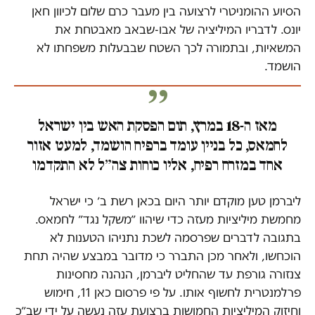
הסיוע ההומניטרי לרצועה בין מעבר כרם שלום לכיוון חאן
יונס. לדבריו המיליציה של אבו-שבאב מאבטחת את
המשאיות, ובתמורה לכך השטח שבבעלות משפחתו לא
הושמד.
מאז ה-18 במרץ, תום הפסקת האש בין ישראל
לחמאס, כל בניין עומד ברפיח הושמד, למעט אזור
אחד במזרח רפיח, אליו כוחות צה״ל לא התקדמו
ליברמן טען מוקדם יותר היום בכאן רשת ב׳ כי ישראל
מחמשת מיליציות מעזה כדי שיהוו ״משקל נגד״ לחמאס.
בתגובה לדברים שפרסמה לשכת נתניהו הטענות לא
הוכחשו, ולאחר מכן התברר כי מדובר במבצע שהיה תחת
צנזורה גורפת עד שהחליט ליברמן, הנהנה מחסינות
פרלמנטרית לחשוף אותו. על פי פרסום כאן 11, חימוש
וחיזוק המיליציות החמושות ברצועת עזה נעשה על ידי שב״כ