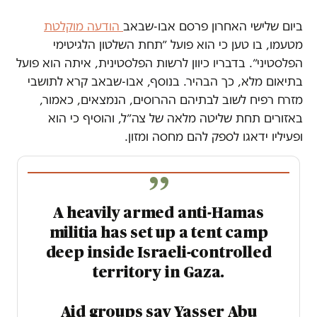
ביום שלישי האחרון פרסם אבו-שבאב
הודעה מוקלטת
מטעמו, בו טען כי הוא פועל ״תחת השלטון הלגיטימי
הפלסטיני״. בדבריו כיוון לרשות הפלסטינית, איתה הוא פועל
בתיאום מלא, כך הבהיר. בנוסף, אבו-שבאב קרא לתושבי
מזרח רפיח לשוב לבתיהם ההרוסים, הנמצאים, כאמור,
באזורים תחת שליטה מלאה של צה״ל, והוסיף כי הוא
ופעיליו ידאגו לספק להם מחסה ומזון.
A heavily armed anti-Hamas
militia has set up a tent camp
deep inside Israeli-controlled
territory in Gaza.
Aid groups say Yasser Abu