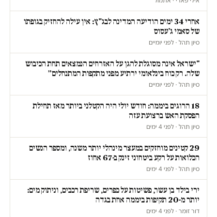
אילי פארי · אתמול
אחרי 34 ימים הודיעה המדינה לבג"ץ: אין עילה להחזיק בגופתו
של סאמי ג'עסוס
סיון תהל · לפני יומיים
"ישראל אינה מסוגלת להגן על האזרחים הנמצאים תחת הכיבוש
שלה. רק כוח בינלאומי ירתיע מפני מתקפות המתנחלים״
סיון תהל · לפני יומיים
18 הרוגים ביממה: חודש יולי היה הקטלני ביותר מאז תחילת
הפסקת האש ברצועת עזה
סיון תהל · לפני 4 ימים
29 קטינים מוחזקים במעצר מינהלי יותר משנה, ומספר הנשים
הכלואות על רקע ביטחוני זינק ב-67 אחוז
סיון תהל · לפני 4 ימים
ירי בילד בן עשר, פשיטות על כפרים, שריפת רכבים, וניתוק מים:
יותר מ-20 תקיפות ביממה אחת בגדה
דור זומר · לפני 4 ימים