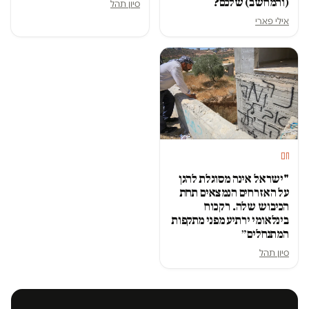
(והמחשב) שלכם?
סיון תהל
אילי פארי
חם
"ישראל אינה מסוגלת להגן
על האזרחים הנמצאים תחת
הכיבוש שלה. רק כוח
בינלאומי ירתיע מפני מתקפות
המתנחלים״
סיון תהל