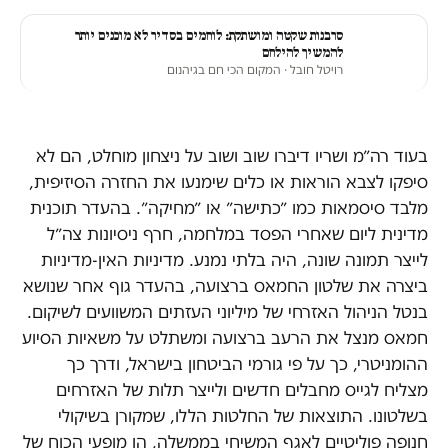
סרבנות שקטה ומושתקת: לוחמים בסדיר לא מוכנים יותר
להמשיך להילחם
רויטל חובל
· המקום הכי חם בגיהנום
בעוד רה״מ ושריו דיברו שוב ושוב על ניצחון מוחלט, הם לא
סיפקו לצבא הוראות או כלים שימנעו את החזרה הסיזיפית,
מלבד סיסמאות כמו ״כתישה״ או ״מחיקה״. בהעדר תוכנית
מדינית ליום שאחרי הפסד במלחמה, חרף ניסיונות צה״ל
לייצר תמונה שונה, היה בלתי נמנע. מדיניות האין-מדיניות
ביצרה את שלטון החמאס ברצועה, בהעדר גוף אחר שנושא
בנטל הניהול האזרחי של מיליוני העזתים המשוועים לשיקום.
חמאס מנצל את הרעב ברצועה ומשתלט על משאיות הסיוע
ההומניטרי, כך על פי גורמי הביטחון בישראל, ודרך כך
מצליח לגייס מחבלים חדשים ולייצר תלות של האזרחים
בשלטונו. התוצאות של החלטות הללו, שמקורן בשיקולי
חנופה פוליטיים לאגף המשיחי בממשלה, הן מופעי הכוח של