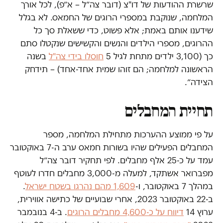
שרשרת ההודעות של דו"צ (דובר צה״ל – א״פ), לכל אורך
המלחמה, שנוקבת במספרי הרוגים של החמאס. לא בגלל
שידענו אותם באמת; אלא פשוט, כדי ששאלת סך כל
ההרוגים, מספרי הילדים והנשים והקשישים שנקטלו סתם
כך (3,100 ילדים מתחת לגיל 5
חוסלו בידי צה"ל
בשנה
הראשונה למלחמה; הם זוהו שמית אחד-אחד) – תידחק
הצידה״.
תחיית המחבלים
על פי ממוצע ההערכות מתחילת המלחמה, מספר
המחבלים הפעילים שהיו בשורות חמאס ערב ה-7 באוקטובר
עמד על כ-25 אלף מחבלים. לפי תחקיר דובר צה״ל
מפברואר אשתקד, למעלה מ-3,000 מחבלים חדרו לעוטף
במהלך 7 באוקטובר, ו-
1,609 מהם נהרגו בשטח ישראל
.
ב-22 באוקטובר 2023, אחרי שבועיים של כתישה אווירית,
ערוץ 14
דיווח על כ-4,600 מחבלים הרוגים
. ב-4 בנובמבר