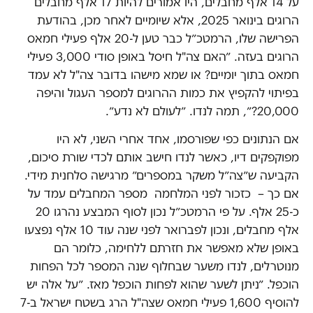
על 14 אלף מחבלים, היו אמורים להיות 17 אלף מחבלים
הרוגים בינואר 2025, אלא שיומיים לאחר מכן, בהודעת
הפרישה שלו, הרמטכ״ל כבר טען ל-20 אלף פעילי חמאס
הרוגים בעזה. ״האם צה"ל חיסל באופן סודי 3,000 פעילי
חמאס בתוך יומיים? או שמא מישהו בדובר צה"ל לא עמד
בפיתוי להקפיץ את כמות ההרוגים למספר העגול והיפה
20,000?״, תמה לנדו. ״לעולם לא נדע״.
אם הנתונים כפי שפורסמו, אחד אחרי השני, לא היו
מפוקפקים דיו, כאשר לנדו חישב אותם לכדי שורת סיכום,
הקביעה ש״צה״ל משקר במספרים״ מרגישה סלחנית מידי.
אם כך – כזכור לפני המלחמה מספר המחבלים עמד על
כ-25 אלף. על פי הרמטכ״ל נכון לסוף המבצע נהרגו 20
אלף מחבלים, ונכון לפברואר לפני שנה עוד 10 אלף נפצעו
באופן שלא מאפשר את חזרתם ללחימה, כלומר הם
מנוטרלים, לנדו משער שבחלוף שנה המספר לכל הפחות
הוכפל. ״ניתן לשער שהוא לפחות הוכפל מאז. ״על אלה יש
להוסיף 1,600 פעילי חמאס שצה"ל הרג בשטח ישראל ב-7