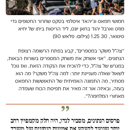
חמושי חמאס וג׳יהאד איסלמי בטקס שחרור החטופים גדי
מוזס וארבל יהוד בחאן יונס, ליד הריסות ביתו של יחיא
סינוואר, 30 1.25 (צילום: פלאש 90)
״צה"ל משקר במספרים״, קבע בפתח הרשומה רצופת
הנתונים. ״אני אשחק את משחק המספרים בשורות הבאות,
במגרש של צה"ל, כדי להוכיח את הנקודה הזאת. ואז נוכל
לשאול שאלה מעניינת יותר: למה צה"ל משקר? מה הוא
מסתיר, מה התמונה האמיתית של התאוששות החמאס
בעזה, ובאיזה אור זה מאיר את תפיסת הכוח שעמדה
מאחורי המלחמה?״.
פרסום הנתונים, מסביר לנדו, היה חלק מקמפיין רחב
יותר שנועד לקעקע את אמינות הנתונים של משרד