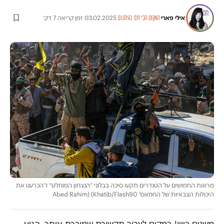
אילי פארי
·
·
03.02.2025
·
זמן קריאה 7 דק׳
המקום הכי חם בגיהנום
מראות החמושים על הטנדרים תקעו סיכה בבלוני ״הנצחון המוחלט״ ו״הכרענו את
היכולות הצבאיות של החמאס״ Abed Rahim) (Khatib/Flash90
משנים כיוון! במקום לצרוך תקשורת שמוכרת אותך, הגיע