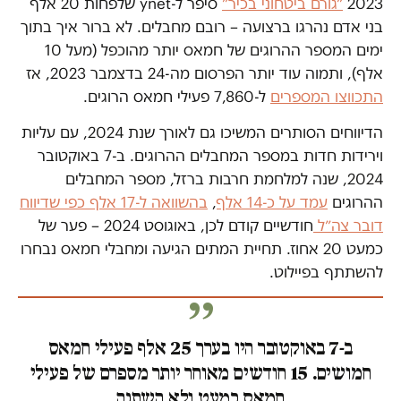
2023
״גורם ביטחוני בכיר״
סיפר ל-ynet שלפחות 20 אלף
בני אדם נהרגו ברצועה – רובם מחבלים. לא ברור איך בתוך
ימים המספר ההרוגים של חמאס יותר מהוכפל (מעל 10
אלף), ותמוה עוד יותר הפרסום מה-24 בדצמבר 2023, אז
התכווצו המספרים
ל-7,860 פעילי חמאס הרוגים.
הדיווחים הסותרים המשיכו גם לאורך שנת 2024, עם עליות
וירידות חדות במספר המחבלים ההרוגים. ב-7 באוקטובר
2024, שנה למלחמת חרבות ברזל, מספר המחבלים
ההרוגים
עמד על כ-14 אלף
,
בהשוואה ל-17 אלף כפי שדיווח
דובר צה״ל
חודשיים קודם לכן, באוגוסט 2024 – פער של
כמעט 20 אחוז. תחיית המתים הגיעה ומחבלי חמאס נבחרו
להשתתף בפיילוט.
ב-7 באוקטובר היו בערך 25 אלף פעילי חמאס
חמושים. 15 חודשים מאוחר יותר מספרם של פעילי
חמאס כמעט ולא השתנה