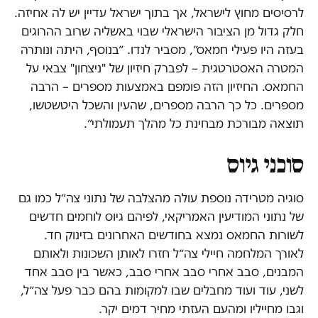
לרסיסים מחוץ לישראל, אך בתוך ישראל עדיין יש לה אחיזה.
חלק גדול מן הציבור הישראלי שבוי באשליה שרוב ההרוגים
בעזה היו פעילי חמאס״, מסביר לנדו. ״בנוסף, היתה ונותרה
המטרה האסטרטגית – לפברק חיזיון של "ניצחון" צבאי על
החמאס. החיזיון הזה פומפם באמצעות מספרים – הרבה
מספרים. כל כך הרבה מספרים, שהעין והשכל היטשטשו,
תוצאה מבורכת מבחינת כל מהלך תעמולתי״.
סוכני גיוס
סוגיה מטרידה נוספת עולה מהצלבה של נתוני צה״ל כמו גם
של נתוני המודיעין האמריקאי, לפיהם גיוס לוחמים חדשים
לשורות החמאס נמצא בחודשים האחרונים בזינוק חד.
לאורך המלחמה חיילי צה״ל חזרו לאותן השכונות ולאותם
המבנים, סבב אחרי סבב אחרי סבב, כאשר בין סבב אחד
לשני, עוד ועוד מחבלים שבו למקומות בהם כבר פעל צה״ל,
וגבו מחייליו ומהעם העזתי מחיר דמים יקר.