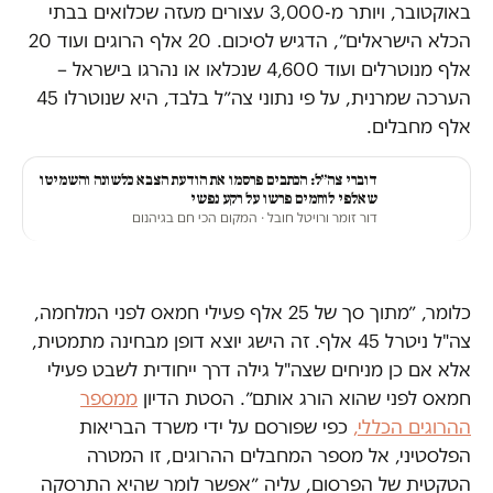
באוקטובר, ויותר מ-3,000 עצורים מעזה שכלואים בבתי
הכלא הישראלים״, הדגיש לסיכום. 20 אלף הרוגים ועוד 20
אלף מנוטרלים ועוד 4,600 שנכלאו או נהרגו בישראל –
הערכה שמרנית, על פי נתוני צה״ל בלבד, היא שנוטרלו 45
אלף מחבלים.
דוברי צה״ל: הכתבים פרסמו את הודעת הצבא כלשונה והשמיטו
שאלפי לוחמים פרשו על רקע נפשי
דור זומר ורויטל חובל
· המקום הכי חם בגיהנום
כלומר, ״מתוך סך של 25 אלף פעילי חמאס לפני המלחמה,
צה"ל ניטרל 45 אלף. זה הישג יוצא דופן מבחינה מתמטית,
אלא אם כן מניחים שצה"ל גילה דרך ייחודית לשבט פעילי
חמאס לפני שהוא הורג אותם״. הסטת הדיון
ממספר
ההרוגים הכללי,
כפי שפורסם על ידי משרד הבריאות
הפלסטיני, אל מספר המחבלים ההרוגים, זו המטרה
הטקטית של הפרסום, עליה ״אפשר לומר שהיא התרסקה