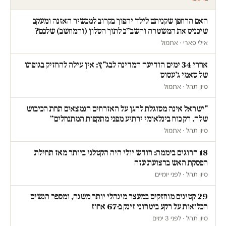
האם הרחפן שקניתם לילד יהפוך בקרוב למכשיר האזנה ומעקב
שיכניס את המשטרה והשב״כ לתוך הסלון (והמחשב) שלכם?
אילי פארי · אתמול
אחרי 34 ימים הודיעה המדינה לבג"ץ: אין עילה להחזיק בגופתו
של סאמי ג'עסוס
סיון תהל · אתמול
"ישראל אינה מסוגלת להגן על האזרחים הנמצאים תחת הכיבוש
שלה. רק כוח בינלאומי ירתיע מפני מתקפות המתנחלים״
סיון תהל · אתמול
18 הרוגים ביממה: חודש יולי היה הקטלני ביותר מאז תחילת
הפסקת האש ברצועת עזה
סיון תהל · לפני יומיים
29 קטינים מוחזקים במעצר מינהלי יותר משנה, ומספר הנשים
הכלואות על רקע ביטחוני זינק ב-67 אחוז
סיון תהל · לפני 3 ימים