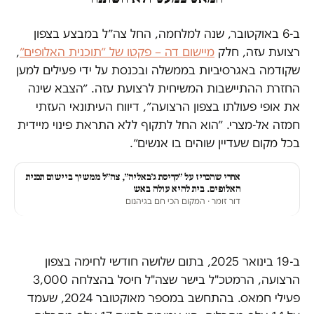
ב-6 באוקטובר, שנה למלחמה, החל צה״ל במבצע בצפון
רצועת עזה, חלק
מיישום דה – פקטו של ״תוכנית האלופים״
,
שקודמה באגרסיביות בממשלה ובכנסת על ידי פעילים למען
החזרת ההתיישבות המשיחית לרצועת עזה. ״הצבא שינה
את אופי פעולתו בצפון הרצועה״, דיווח העיתונאי העזתי
חמזה אל-מצרי. ״הוא החל לתקוף ללא התראת פינוי מיידית
בכל מקום שעדיין שוהים בו אנשים״.
אחרי שהכריז על ״קריסת ג׳באליה״, צה״ל ממשיך ביישום תכנית
האלופים. בית להיא עולה באש
דור זומר
· המקום הכי חם בגיהנום
ב-19 בינואר 2025, בתום שלושה חודשי לחימה בצפון
הרצועה, הרמטכ"ל בישר שצה"ל חיסל בהצלחה 3,000
פעילי חמאס. בהתחשב במספר מאוקטובר 2024, שעמד