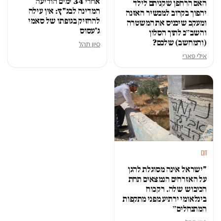
אחרי 34 ימים הודיעה
האם הרחפן שקניתם לילד
המדינה לבג"ץ: אין עילה
יהפוך בקרוב למכשיר האזנה
להחזיק בגופתו של סאמי
ומעקב שיכניס את המשטרה
ג'עסוס
והשב״כ לתוך הסלון
(והמחשב) שלכם?
סיון תהל
אילי פארי
חם
"ישראל אינה מסוגלת להגן
על האזרחים הנמצאים תחת
הכיבוש שלה. רק כוח
בינלאומי ירתיע מפני מתקפות
המתנחלים״