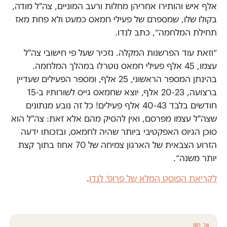
אלף איש והותירו אחריהן מחלות ורעב המוניים, צה"ל מודה,
בקולו שלו, שמספרם של פעילי חמאס כמעט ולא פחת מאז
תחילת המלחמה״, כתב לנדו.
״וזאת עוד הפרשנות המקלה. נזכיר שעל פי חישובי צה"ל
עצמו, 45 אלף פעילי חמאס נוטרלו במהלך המלחמה.
בהינתן המספר הראשוני, 25 אלף, ומספר הפעילים שעדיין
ברצועה, 20-23 אלף, יוצא שחמאס גייס לשורותיו ב-15
חודשים בלבד 40-43 אלף פעילים! כל זה נובע מנתונים
שצה"ל עצמו מפרסם, ואין להסיק מהם אלא זאת: צה"ל הוא
סוכן הגיוס האפקטיבי ביותר שהיה לחמאס, ובזכותו ידעה
הזרוע הצבאית של הארגון צמיחה של 70 אחוז בתוך קצת
יותר משנה״.
לקריאת הפוסט המלא של פרופ׳ לנדו
.
עוד בחם