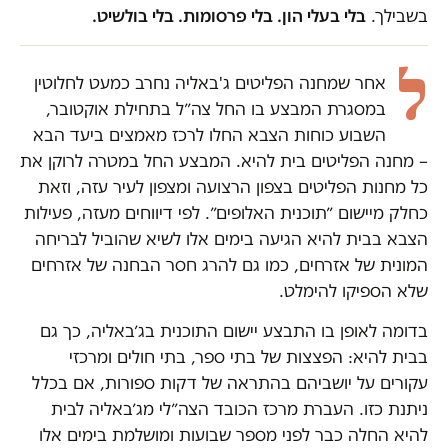
בשבילך.
בלי בעלי הון. בלי פרסומות. בלי בולשיט.
ל
אחר שמחנה הפליטים ג'באליה נחרב כמעט לחלוטין
במסגרת המבצע בו החל צה״ל בתחילת אוקטובר,
השבוע כוחות הצבא החלו לרכז מאמצים ביעד הבא
– מחנה הפליטים בית להיא. המבצע החל במטרה לרוקן את
כל מחנות הפליטים בצפון הרצועה ומצפון לעיר עזה, וזאת
כחלק מיישום ״תוכנית האלופים״. לפי דיווחים מעזה, פעילות
הצבא בבית להיא הגיעה בימים אלו לשיא שהוביל לבריחה
המונית של אזרחים, כמו גם להרג חסר הבחנה של אזרחים
שלא הספיקו להימלט.
בדומה לאופן בו התבצע יישום התוכנית בג׳באליה, כך גם
בבית להיא: הפצצות של בתי ספר, בתי חולים ומרכזי
עקורים על יושביהם בהתראה של דקות ספורות, אם בכלל
ניתנת כזו. העברת מרכז הכובד הצה״לי מג׳באליה לבית
להיא החלה כבר לפני מספר שבועות ומושלמת בימים אלו