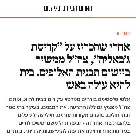
חדשות · חם
אחרי שהכריז על ״קריסת
ג׳באליה״, צה״ל ממשיך
ביישום תכנית האלופים. בית
להיא עולה באש
אלפי פלסטינים בורחים ממרכזי עקורים בבית להיא, אותם
צה״ל מפציץ גם ללא התרעה. את המבנים, בעיקר בתי ספר
ובתי חולים, טוענים מקורות עזתים, חיילי צה״ל מעלים
בלהבות בזה אחר זה • ״בעזרת ה' משם ימשיכו לחיים
במדינות אחרות ויפנו את עזה להתיישבות יהודית״, בינתיים