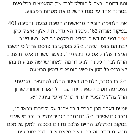
ונעו דרומה. בצה״ל הוחלט לרכז את המאמצים בכל פעם
במחנה אחד על מנת להשלים את מטרות המבצע.
את הלחימה הובילה מראשיתה חטיבת גבעתי וחטיבה 401
בפיקוד אוגדה 162. מפקד האוגדה, תת אלוף איציק כהן,
אמר
לפני כחודש כי ״פליטים פלסטינים לא יורשו לשוב
לבתיהם בצפון עזה״. ב-25 באוקטובר פרסם צה״ל כי ״נשבר
המצור של חמאס על ג׳באליה״, כאשר עשרות אלפי תושבים
החלו לברוח ממנה ולנוע דרומה, לאחר שלושה שבועות בהן
לא נכנס כל מזון או סיוע הומניטרי לצפון הרצועה.
ב-3 בנובמבר, הלחימה באיזור החלה להתעצם. לגבעתי
הצטרפה חטיבת כפיר, ויחד עם חיל האוויר וכוחות שריון
החל צה״ל להפעיל יותר ויותר לחץ על בית להיא.
יומיים לאחר מכן הכריז דובר צה״ל על ״קריסת ג׳באליה״,
ובכרוזים שפוזרו ב-5 בנובמבר הזהיר צה״ל כי ״כל מי שעדיין
במקום ובמקלט. החיים שלכם נתונים בסכנה! למען שלומכם
תנועו מיד דרומה בכיוון ציר סלאח א-דין דרך רחוב בית