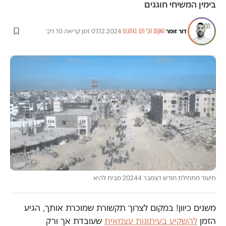
בימין המשיחי חוגגים
דור זומר
·
·
07.12.2024
·
זמן קריאה 10 דק׳
המקום הכי חם בגיהנום
תיעוד מתחילת חודש דצמבר 20244 מבית להיא
משנים כיוון! במקום לצרוך תקשורת שמוכרת אותך, הגיע
הזמן
להשקיע בעיתונות עצמאית
שעובדת אך ורק