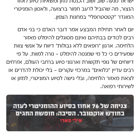
ישראל מנעה שוב ושוב הכנסת מזון ומשאיות סיוע לאזור
הנצור, מה שהוביל לרעב חמור ברצועה, ולאסון הומניטרי
המוגדר ״קטסטרופלי״ במחנות הצפון.
יום לאחר תחילת המבצע אמר דובר האו״ם כי בני אדם
רבים לכודים בבתיהם ואינם מסוגלים להימלט מאזור
הלחימה. ארגון ״רופאים ללא גבולות״ דיווח על אנשי צוות
שמעידים כי כל מי שמנסה להימלט – נורה למוות. על פי
דיווחים של גופי תקשורת וארגוני סיוע ברחבי העולם, אזרחים
רבים עדיין ״כלואים״ במרכזי עקורים – בלי יכולת להדרים או
לצאת מאזור הלחימה, ובלי גישה לסיוע המוניטרי, למזון או
לשירותי רפואה.