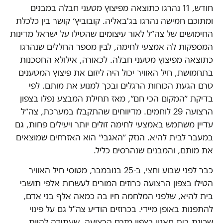
חודש, 11 נהרגו כתוצאה מפיצוץ מטעני חבלה במבנים
ומתוכם חמישה נהרגו בג'באליה. קובוביץ׳ קושר בין כלכלת
החימושים של צה״ל לאור עיצומים שהטילו על ישראל מדינות
המספקות לה אמצעי לחימה, לבין מספר החללים שנהרגו
כתוצאה מפיצוץ מטעני חבלה. לכאורה, אילולא החסכנות
בתחמושת, חיל האוויר יכול היה ליזום את פיצוץ המטענים
טרם הגעת הכוחות הרגלים ובכך למנוע את מותם. לפי
בדיקת ״המקום הכי חם״, מאז תחילת המבצע נפלו בצפון
הרצועה 29 לוחמים. מדיווחים שהתקבלו במערכת, צה״ל
עדיין משתמש באמצעי לחימה זולים יותר ויעילים פחות, גם
במעבר לבית להיא. הנזק ״האגבי״ הוא האזרחים שמוצאים
את מותם, והמבנים שנהרסים כליל.
כבר לפני שבוע וחצי, ב-25 בנובמבר, מטוסי חיל האוויר
הטילו בצפון הרצועה כרוזים המורים לעשרות אלפי תושבי
בית להיא, שלפני המלחמה חיו בה כמאה אלף בני אדם,
להתפנות באופן מיידי. בכרוזים הודיע צה"ל גם על פינוי
שכונת בית חאנון בצפון מזרח הרצועה, שעתידה להיות