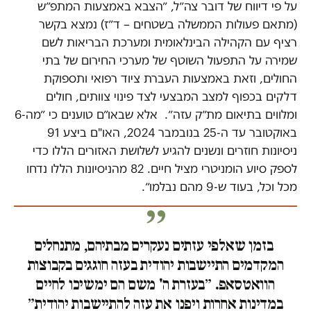
על פי דיווח של דובר צה״ל, ״הצבא באמצעות המתפ״ש
(מתאם פעולות הממשלה בשטחים – ד״ז) נמצא בקשר
רציף עם הקהילה הבינלאומית ומערכת הבריאות לשם
שמירה על התפעול השוטף של מערכי החירום של בתי
החולים, וזאת באמצעות העברת ציוד רפואי ותספוקת
דלקים בכפוף למצב המבצעי לצד פינוי צוותים, חולים
ומלווים בתיאום מת״ק עזה״. אלא שבאו״ם טוענים כי ״מה-6
באוקטובר עד ה-25 בנובמבר 2024, האו"ם ביצע 91
ניסיונות חוזרים ונשנים להגיע לשלושת האזורים הללו כדי
לספק סיוע הומניטרי מציל חיים. 82 מהניסיונות הללו נדחו
מכל וכל, בעוד ש-9 מהם נבלמו״.
בזמן שאלפי עזתים נעקרים מבתיהם, מתנחלים
המקדמים התיישבות יהודית בעזה חוגגים בקבוצות
הוואטסאפ. ״בעזרת ה' משם הם ימשיכו לחיים
במדינות אחרות ויפנו את עזה להתיישבות יהודית״