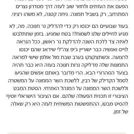
הפעם את העזתים ולחזור שוב לעזה דרך מסדרון נצרים
המתרחב, רק בשביל תמונה. גיחה קטנה, לא משהו רציני.
בעוד שבועיים הם יכנסו רק כדי להדליק נר חנוכה. מה, לא
מגיע לחיילים שלנו לשמוח?! בטח שמגיע. בזמן שתתלבטו
לאיזה צד ללכת השנה להדלקת נר ראשון, ככל הנראה
לוייס ואנשיה כבר ישוריין ג׳יפ צה״לי שידאג שהם יכנסו
לרצועה. וכשתצקצקו בערב שבת מול אולפן שישי למראה
התמונות שלה מדליקה נרות חנוכה בעזה היא כבר תהיה
בצעד הסהרורי הבא. הרי מדובר באותם אנשים שהגיעו
לסמל הקדילק של רבין, ללשכת השר הממונה על המשטרה
וללשכת השר הממונה על המנהל האזרחי. הסטת המבט
הציבורי זו תכנית הפעולה שלהם. אם הציבור הישראלי יוסיף
להסיט מבטו, ההתפשטות המשיחית לעזה היא רק שאלה
של זמן.