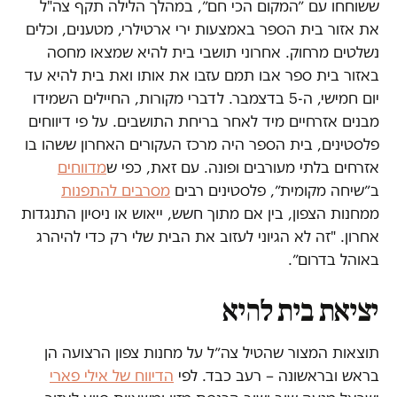
ששוחחו עם ״המקום הכי חם״, במהלך הלילה תקף צה"ל
את אזור בית הספר באמצעות ירי ארטילרי, מטענים, וכלים
נשלטים מרחוק. אחרוני תושבי בית להיא שמצאו מחסה
באזור בית ספר אבו תמם עזבו את אותו ואת בית להיא עד
יום חמישי, ה-5 בדצמבר. לדברי מקורות, החיילים השמידו
מבנים אזרחיים מיד לאחר בריחת התושבים. על פי דיווחים
פלסטינים, בית הספר היה מרכז העקורים האחרון ששהו בו
אזרחים בלתי מעורבים ופונה. עם זאת, כפי ש
מדווחים
ב״שיחה מקומית״, פלסטינים רבים
מסרבים להתפנות
ממחנות הצפון, בין אם מתוך חשש, ייאוש או ניסיון התנגדות
אחרון. "זה לא הגיוני לעזוב את הבית שלי רק כדי להיהרג
באוהל בדרום״.
יציאת בית להיא
תוצאות המצור שהטיל צה״ל על מחנות צפון הרצועה הן
בראש ובראשונה – רעב כבד. לפי
הדיווח של אילי פארי