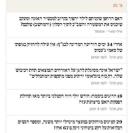
עוד בחם
האם הרחפן שקניתם לילד יהפוך בקרוב למכשיר האזנה ומעקב
שיכניס את המשטרה והשב״כ לתוך הסלון (והמחשב) שלכם?
אילי פארי · אתמול
אחרי 34 ימים הודיעה המדינה לבג"ץ: אין עילה להחזיק בגופתו
של סאמי ג'עסוס
סיון תהל · לפני יומיים
"ישראל אינה מסוגלת להגן על האזרחים הנמצאים תחת הכיבוש
שלה. רק כוח בינלאומי ירתיע מפני מתקפות המתנחלים״
סיון תהל · לפני יומיים
18 הרוגים ביממה: חודש יולי היה הקטלני ביותר מאז תחילת
הפסקת האש ברצועת עזה
סיון תהל · לפני 4 ימים
29 קטינים מוחזקים במעצר מינהלי יותר משנה, ומספר הנשים
הכלואות על רקע ביטחוני זינק ב-67 אחוז