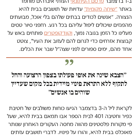
ב-1 בדצמבר
פרסם העיתונאי
העזתי איברהים מוחמד
באתר
״שיחה מקומית״
עדויות של תושבים בבית להיא
הנצורה. ״אנשים לכודים בבתים שלהם בלי אוכל, מבועתים
מהפגזים שיכולים ליפול עליהם בכל רגע. רחפני סיור טסים
מעלינו כל הזמן בגובה נמוך,
וקוודקופטרים
פותחים באש על
קבוצות אזרחים כדי לגרום להם לעזוב את העיר", צוטט
אחד מהם, ימים ספורים לפני שצה״ל שבר את הכלים.
״הצבא שינה את אופי פעולתו בצפון הרצועה והחל
לתקוף ללא התראת פינוי מיידית בכל מקום שעדיין
שוהים בו אנשים״
לקראת ליל ה-3 בדצמבר הגיעו כוחות משולבים של חטיבת
כפיר וחטיבה 401 לבית הספר אבו תמאם בבית להיא, שעל
פי מקורות פלסטינים מהווה מחסה העקורים האחרון שנותר
מאוכלס בבית להיא, והורו על פינויו. לדברי תושבים עזתים