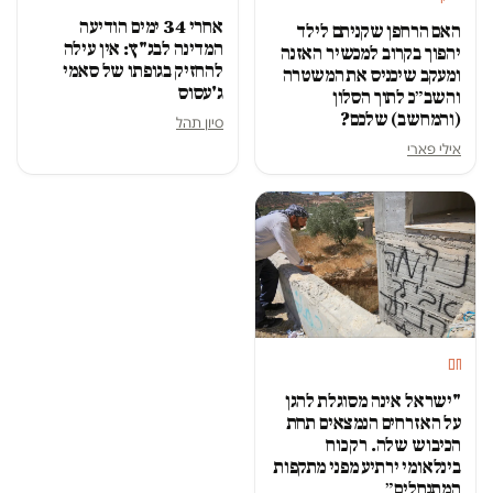
אחרי 34 ימים הודיעה
האם הרחפן שקניתם לילד
המדינה לבג"ץ: אין עילה
יהפוך בקרוב למכשיר האזנה
להחזיק בגופתו של סאמי
ומעקב שיכניס את המשטרה
ג'עסוס
והשב״כ לתוך הסלון
(והמחשב) שלכם?
סיון תהל
אילי פארי
חם
"ישראל אינה מסוגלת להגן
על האזרחים הנמצאים תחת
הכיבוש שלה. רק כוח
בינלאומי ירתיע מפני מתקפות
המתנחלים״