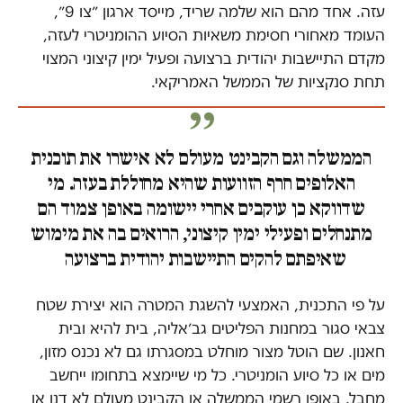
עזה. אחד מהם הוא שלמה שריד, מייסד ארגון ״צו 9״,
העומד מאחורי חסימת משאיות הסיוע ההומניטרי לעזה,
מקדם התיישבות יהודית ברצועה ופעיל ימין קיצוני המצוי
תחת סנקציות של הממשל האמריקאי.
הממשלה וגם הקבינט מעולם לא אישרו את תוכנית
האלופים חרף הזוועות שהיא מחוללת בעזה. מי
שדווקא כן עוקבים אחרי יישומה באופן צמוד הם
מתנחלים ופעילי ימין קיצוני, הרואים בה את מימוש
שאיפתם להקים התיישבות יהודית ברצועה
על פי התכנית, האמצעי להשגת המטרה הוא יצירת שטח
צבאי סגור במחנות הפליטים גב׳אליה, בית להיא ובית
חאנון. שם הוטל מצור מוחלט במסגרתו גם לא נכנס מזון,
מים או כל סיוע הומניטרי. כל מי שיימצא בתחומו ייחשב
מחבל. באופן רשמי הממשלה או הקבינט מעולם לא דנו או