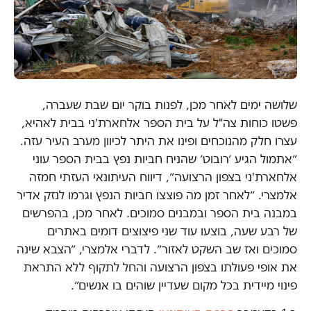
שלושה ימים לאחר מכן, לפנות בוקר יום שבת שעברה,
פשטו כוחות צה"ל על בית הספר אלחארת'ני בבית לאהיא,
עצרו חלק מהנוכחים ופינו את היתר לכיוון מערב העיר עזה.
״אתמול הגיע ׳רובוט׳ שהניח חביות נפץ בבית הספר עוני
אלחארת'ני בצפון הרצועה״, דיווח העיתונאי העזתי חמזה
אלמצרי. ״לאחר זמן מה פוצצו חביות הנפץ וגרמו לנזק אדיר
במבנה בית הספר ובמבנים סמוכים. לאחר מכן, בהפרשים
של רבע שעה, בוצעו עוד שני פיצוצים דומים באתרים
סמוכים ואז שב השקט לאזור״. לדברי אלמצרי, ״הצבא שינה
את אופי פעולתו בצפון הרצועה והחל לתקוף ללא התראת
פינוי מיידית בכל מקום שעדיין שוהים בו אנשים״.