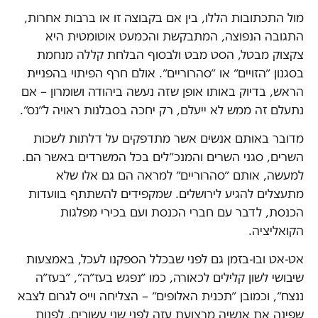
מול התכתובות הללו, בין אם בקבוצה זו או ברבות אחרות,
התגובה הנפוצה, המתבקשת והכמעט אוטומטית היא
צקצוק מבטל, הסט מבט ולבסוף הבלחת קללה מנחמת
בסגנון ״הזויים״ או ״סהרוריים״. אולם חרף הפיתוי בהפניית
הראש, בדיוק באותו אופן שזה נעשה ביהודה ושומרון – אם
נתעלם זה ממש לא ייעלם, רק יחכה בסבלנות ראויה ל״נס״.
מדובר באותם אנשים אשר מתדפקים על דלתות לשכות
השרים, סגני השרים והמנכ״לים בכל המשרדים באשר הם.
למעשה, אותם ״סהרוריים״ למראה הם גם אלו שלא
מתעצלים להגיע לירושלים. שמקפידים להשתתף בוועדות
הכנסת, לדבר עם חברי הכנסת ועם בכירי מפלגות
הקואליציה.
אט-אט ובו-בזמן גם לפני שבכלל הספקנו לעכל, באמצעות
שיבושי לשון קלילים לכאורה, כמו ״נפגש בעז״ה״, ״בעז״ה
ננצח״, וכמובן ״תכנית האלופים״ – הצליחה וייס לגרום לצבא
שפינה את אנשיה מרצועת עזה לפני שני עשורים, לפנות