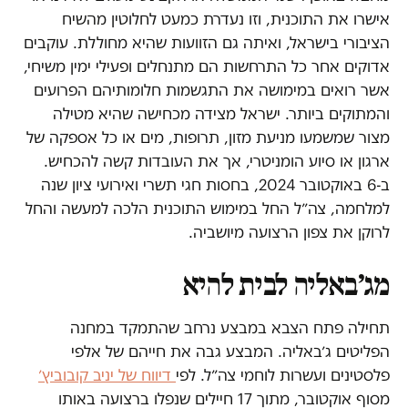
אישרו את התוכנית, וזו נעדרת כמעט לחלוטין מהשיח
הציבורי בישראל, ואיתה גם הזוועות שהיא מחוללת. עוקבים
אדוקים אחר כל התרחשות הם מתנחלים ופעילי ימין משיחי,
אשר רואים במימושה את התגשמות חלומותיהם הפרועים
והמתוקים ביותר. ישראל מצידה מכחישה שהיא מטילה
מצור שמשמעו מניעת מזון, תרופות, מים או כל אספקה של
ארגון או סיוע הומניטרי, אך את העובדות קשה להכחיש.
ב-6 באוקטובר 2024, בחסות חגי תשרי ואירועי ציון שנה
למלחמה, צה״ל החל במימוש התוכנית הלכה למעשה והחל
לרוקן את צפון הרצועה מיושביה.
מג׳באליה לבית להיא
תחילה פתח הצבא במבצע נרחב שהתמקד במחנה
הפליטים ג׳באליה. המבצע גבה את חייהם של אלפי
פלסטינים ועשרות לוחמי צה״ל. לפי
דיווח של יניב קובוביץ׳
מסוף אוקטובר, מתוך 17 חיילים שנפלו ברצועה באותו