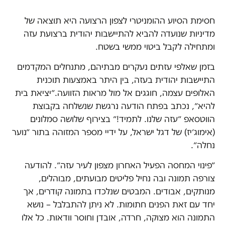
חסימת הסיוע ההומניטרי לצפון הרצועה היא תוצאה של
מדיניות שנועדה להביא להתיישבות יהודית ברצועת עזה
ומתחילה לקבל ביטוי ממשי בשטח.
בזמן שאלפי עזתים נעקרים מבתיהם, מתנחלים המקדמים
התיישבות יהודית בעזה, בין היתר באמצעות תוכנית
האלופים עצמה, חוגגים אל מול מראות הזוועה.״יציאת בית
להיא״, נכתב בפתח הודעה נרגשת שנשלחה בקבוצת
הווטסאפ ״עזה שלנו. לתמיד!״ בצירוף שלושה סמלונים
(אימוג׳יז) של דגל ישראל, על ידיי מספר המזוהה בתור ״נוער
נחלה״.
״פינוי המחסה הפעיל האחרון מצפון לעיר עזה״. להודעה
צורפה תמונה ובה נחיל פליטים מבועתים, מבוהלים,
מנותקים, אבודים. המבטים שנלכדו בתמונה קודרים, אך
יחד עם זאת הפנים חתומות. לא ניתן להתבלבל – נושא
התמונה הוא מצוקה, חרדה, אובדן וחוסר וודאות. כל אלו