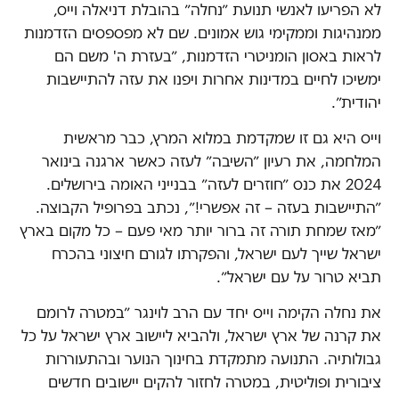
לא הפריעו לאנשי תנועת ״נחלה״ בהובלת דניאלה וייס,
ממנהיגות וממקימי גוש אמונים. שם לא מפספסים הזדמנות
לראות באסון הומניטרי הזדמנות, ״בעזרת ה' משם הם
ימשיכו לחיים במדינות אחרות ויפנו את עזה להתיישבות
יהודית״.
וייס היא גם זו שמקדמת במלוא המרץ, כבר מראשית
המלחמה, את רעיון ״השיבה״ לעזה כאשר ארגנה בינואר
2024 את כנס ״חוזרים לעזה״ בבנייני האומה בירושלים.
״התיישבות בעזה – זה אפשרי!״, נכתב בפרופיל הקבוצה.
״מאז שמחת תורה זה ברור יותר מאי פעם – כל מקום בארץ
ישראל שייך לעם ישראל, והפקרתו לגורם חיצוני בהכרח
תביא טרור על עם ישראל״.
את נחלה הקימה וייס יחד עם הרב לוינגר ״במטרה לרומם
את קרנה של ארץ ישראל, ולהביא ליישוב ארץ ישראל על כל
גבולותיה. התנועה מתמקדת בחינוך הנוער ובהתעוררות
ציבורית ופוליטית, במטרה לחזור להקים יישובים חדשים