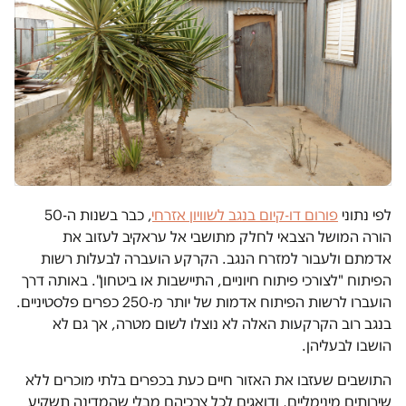
לפי נתוני
פורום דו-קיום בנגב לשוויון אזרחי
, כבר בשנות ה-50
הורה המושל הצבאי לחלק מתושבי אל עראקיב לעזוב את
אדמתם ולעבור למזרח הנגב. הקרקע הועברה לבעלות רשות
הפיתוח "לצורכי פיתוח חיוניים, התיישבות או ביטחון". באותה דרך
הועברו לרשות הפיתוח אדמות של יותר מ-250 כפרים פלסטיניים.
בנגב רוב הקרקעות האלה לא נוצלו לשום מטרה, אך גם לא
הושבו לבעליהן.
התושבים שעזבו את האזור חיים כעת בכפרים בלתי מוכרים ללא
שירותים מינימליים, ודואגים לכל צרכיהם מבלי שהמדינה תשקיע