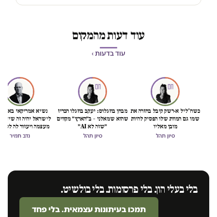
עוד דעות מהמקום
עוד בדעות ›
כשח'ליל א-רשק קיבל בחזרה את
מבחן בוזגלוס: יעקב בוזגלו הכריז
נשיא אמריקאי באמת ט
שמו גם המוות שלו הפסיק להיות
שהוא שמאלני – ב״הארץ״ מקווים
לישראל יהיה זה שיציל 
מובן מאליו
״שזה לא AI״
מעצמה ויעזור לה לסיים
הכיבוש
סיון תהל
סיון תהל
נדב תמיר
בלי בעלי הון. בלי פרסומות. בלי בולשיט.
תמכו בעיתונות עצמאית. בלי פחד