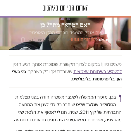
טור דעה
האם המחאה מתה? כן
נועה אנג'ל בהספד חברתי מהזן האופטימי
נועה אנג'ל
·
·
24.06.2016
·
זמן קריאה 1 דק׳
המקום הכי חם בגיהנום
משנים כיוון! במקום לצרוך תקשורת שמוכרת אותך, הגיע הזמן
להשקיע בעיתונות עצמאית
שעובדת אך ורק בשבילך.
בלי בעלי
הון. בלי פרסומות. בלי בולשיט.
ו
בכן, מזכיר הממשלה לשעבר אשכרה הודה בפני מצלמות
הטלוויזיה שגלעד שליט שוחרר רק כדי לצנן את המחאה
החברתית של קיץ 2011. שניה, תנו לי לאסוף את הלסת שלי
מהרצפה, ושירים יד מי שהמידע הזה תפס גם אותו בהפתעה.