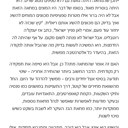
ייתכן שהמחאה היתה גוועת גם ללא ספינים מסוג שליט. היא
היתה בוסרית מאוד, בסופו של דבר. היו המונים במחאה הזאת
אבל לא היה ברור אילו מטרות ספציפיות מכוונים המוחים להשיג
ואיך בדיוק הם מכוונים להשיג אותם ריאלית. "קיץ שכזה לא
יחזור עוד פעם, אמרי לאן פנייך ישראל", כתב אז יענקל'ה
רוטבליט. אבל ישראל לא פנתה לשום מקום. על אף שהיתה לה
הזדמנות, היא המשיכה לעשות בדיוק מה שהוביל אותה לנקודה
הזאת, בהיעדר כל אלטרנטיבה ממשית.
האם זה אומר שהמחאה מתה? כן. אבל היא סיימה את תפקידה
רק נקודתית. הדבר החשוב ביותר שהותירה אחריה – שינוי
תודעה בסיסי אצל יחידים ורבים – ממשיך להדהד עד היום. החל
מהשוואת מחירים של קוטג', דרך התעניינות במושגים כמו פנסיה
ותיקי השקעות, הקמת קואופרטיבים, התאגדויות עובדים,
ובעיקר מודעות לאפשרות שאפשר לנהל מחאות נוספות,
ממוקדות יותר, כמו מחאת הגז. העיקר לא לשבת בשקט כשיש
סיכוי לשנות.
והשינוי הוא איטי, אבל הוא קורה, מתהווה ומתגבש תמידית. אולי