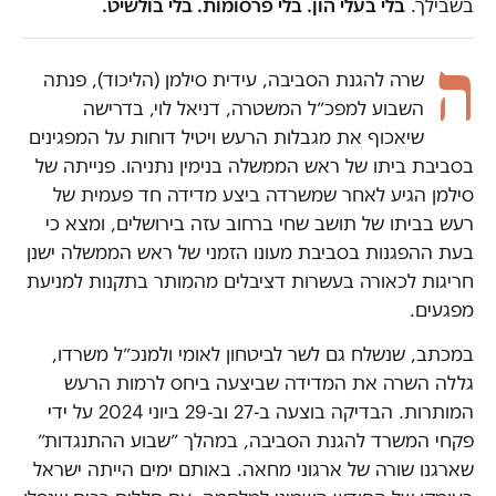
בשבילך.
בלי בעלי הון. בלי פרסומות. בלי בולשיט.
ה
שרה להגנת הסביבה, עידית סילמן (הליכוד), פנתה
השבוע למפכ״ל המשטרה, דניאל לוי, בדרישה
שיאכוף את מגבלות הרעש ויטיל דוחות על המפגינים
בסביבת ביתו של ראש הממשלה בנימין נתניהו. פנייתה של
סילמן הגיע לאחר שמשרדה ביצע מדידה חד פעמית של
רעש בביתו של תושב שחי ברחוב עזה בירושלים, ומצא כי
בעת ההפגנות בסביבת מעונו הזמני של ראש הממשלה ישנן
חריגות לכאורה בעשרות דציבלים מהמותר בתקנות למניעת
מפגעים.
במכתב, שנשלח גם לשר לביטחון לאומי ולמנכ״ל משרדו,
גללה השרה את המדידה שביצעה ביחס לרמות הרעש
המותרות. הבדיקה בוצעה ב-27 וב-29 ביוני 2024 על ידי
פקחי המשרד להגנת הסביבה, במהלך ״שבוע ההתנגדות״
שארגנו שורה של ארגוני מחאה. באותם ימים הייתה ישראל