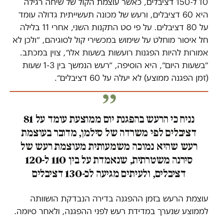
10 ל-150 דציבלים, כאשר עוצמת הקול של שיחה רגילה
היא 60 דציבלים, ורעש של מכונה תעשייתית גדולה עומד
על 80 דציבלים. על פי סט התקנות השני, אחרי 11 בלילה
חל איסור מוחלט על שימוש במכשירי קול לסוגיהם, ״ולכן לא
אמורות להיות הפגנות רועשות בשעות אלו״, צוין במכתב.
״בשעות היום״, היא הוסיפה, ״רעש הנמשך בין 1-3 שעות
(זמן הפגנה ממוצע) לא יעלה על 60 דציבלים״.
נניח כי הרעש בהפגנת יום ממוצעת עומד על 81
דציבלים לפי משרדה של סילמן, מדובר בעוצמת
רעש שהיא נמוכה משמעותית מעוצמת רעש של
סירנה משטרתית, שנאמדת על בין 110 ל-120
דציבלים, ולעיתים מגיעה לכ-130 דציבלים
עוצמת הרעש בזמן ההפגנה בדירה הנבדקת הושוותה
לממוצע שנערך במדידת רעש לפני ההפגנה, ולאחר סיומה.