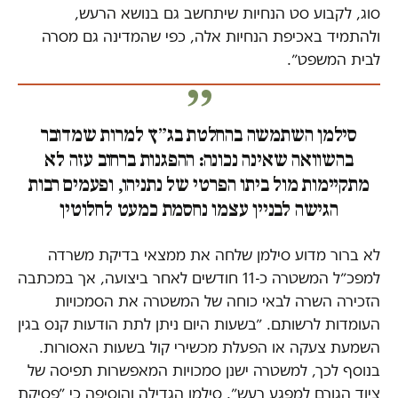
סוג, לקבוע סט הנחיות שיתחשב גם בנושא הרעש,
ולהתמיד באכיפת הנחיות אלה, כפי שהמדינה גם מסרה
לבית המשפט״.
סילמן השתמשה בהחלטת בג״ץ למרות שמדובר
בהשוואה שאינה נכונה: ההפגנות ברחוב עזה לא
מתקיימות מול ביתו הפרטי של נתניהו, ופעמים רבות
הגישה לבניין עצמו נחסמת כמעט לחלוטין
לא ברור מדוע סילמן שלחה את ממצאי בדיקת משרדה
למפכ״ל המשטרה כ-11 חודשים לאחר ביצועה, אך במכתבה
הזכירה השרה לבאי כוחה של המשטרה את הסמכויות
העומדות לרשותם. ״בשעות היום ניתן לתת הודעות קנס בגין
השמעת צעקה או הפעלת מכשירי קול בשעות האסורות.
בנוסף לכך, למשטרה ישנן סמכויות המאפשרות תפיסה של
ציוד הגורם למפגע רעש״. סילמן הגדילה והוסיפה כי ״פסיקת