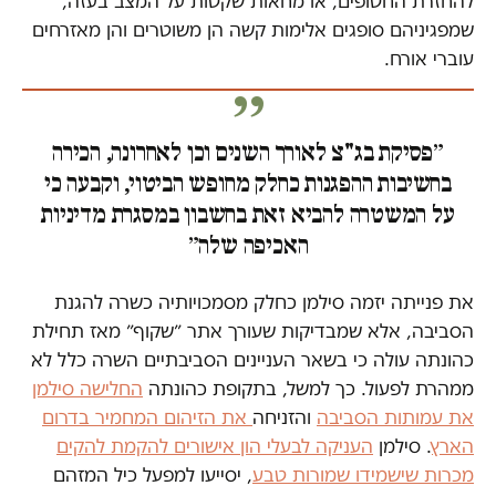
להחזרת החטופים, או מחאות שקטות על המצב בעזה,
שמפגיניהם סופגים אלימות קשה הן משוטרים והן מאזרחים
עוברי אורח.
״פסיקת בג"צ לאורך השנים וכן לאחרונה, הכירה
בחשיבות ההפגנות כחלק מחופש הביטוי, וקבעה כי
על המשטרה להביא זאת בחשבון במסגרת מדיניות
האכיפה שלה״
את פנייתה יזמה סילמן כחלק מסמכויותיה כשרה להגנת
הסביבה, אלא שמבדיקות שעורך אתר ״שקוף״ מאז תחילת
כהונתה עולה כי בשאר העניינים הסביבתיים השרה כלל לא
ממהרת לפעול. כך למשל, בתקופת כהונתה
החלישה סילמן
את עמותות הסביבה
והזניחה
את הזיהום המחמיר בדרום
הארץ
. סילמן
העניקה לבעלי הון אישורים להקמת להקים
מכרות שישמידו שמורות טבע
, יסייעו למפעל כיל המזהם