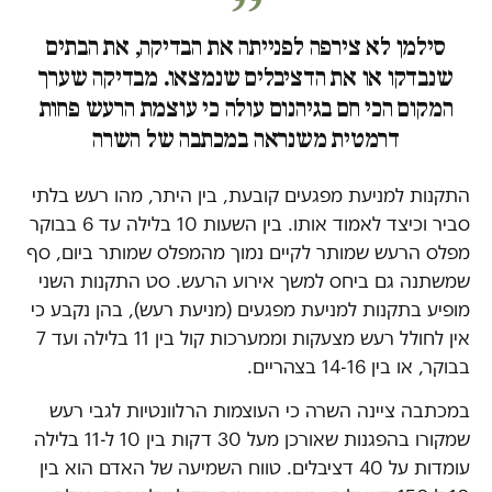
סילמן לא צירפה לפנייתה את הבדיקה, את הבתים
שנבדקו או את הדציבלים שנמצאו. מבדיקה שערך
המקום הכי חם בגיהנום עולה כי עוצמת הרעש פחות
דרמטית משנראה במכתבה של השרה
התקנות למניעת מפגעים קובעת, בין היתר, מהו רעש בלתי
סביר וכיצד לאמוד אותו. בין השעות 10 בלילה עד 6 בבוקר
מפלס הרעש שמותר לקיים נמוך מהמפלס שמותר ביום, סף
שמשתנה גם ביחס למשך אירוע הרעש. סט התקנות השני
מופיע בתקנות למניעת מפגעים (מניעת רעש), בהן נקבע כי
אין לחולל רעש מצעקות וממערכות קול בין 11 בלילה ועד 7
בבוקר, או בין 14-16 בצהריים.
במכתבה ציינה השרה כי העוצמות הרלוונטיות לגבי רעש
שמקורו בהפגנות שאורכן מעל 30 דקות בין 10 ל-11 בלילה
עומדות על 40 דציבלים. טווח השמיעה של האדם הוא בין