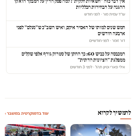
אין דבר כזה ״חשאיות חלקית״: למה פסק הדין על המבקר הוא קו
ההגנה על הבחירות הכלליות
עו״ד עמית מור · לפני חודש
חמש שנים למותו של האסיר איקס, ואיש השב״כ ש״נעלם״ לפני
ארבעה חודשים
דור זומר · לפני חודשיים
המכבסה על כביש 60: כך החתן של סטרוק גורף אלפי שקלים
ממפלגת ״הציונות הדתית״
אילי פארי וסיון תהל · לפני 3 חודשים
להמשיך לקרוא
עוד בדמוקרטיה במשבר ›