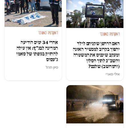
דמוקרטיה במשבר
דמוקרטיה במשבר
אחרי 34 ימים הודיעה
האם הרחפן שקניתם לילד
המדינה לבג"ץ: אין עילה
יהפוך בקרוב למכשיר האזנה
להחזיק בגופתו של סאמי
ומעקב שיכניס את המשטרה
ג'עסוס
והשב״כ לתוך הסלון
(והמחשב) שלכם?
סיון תהל
אילי פארי