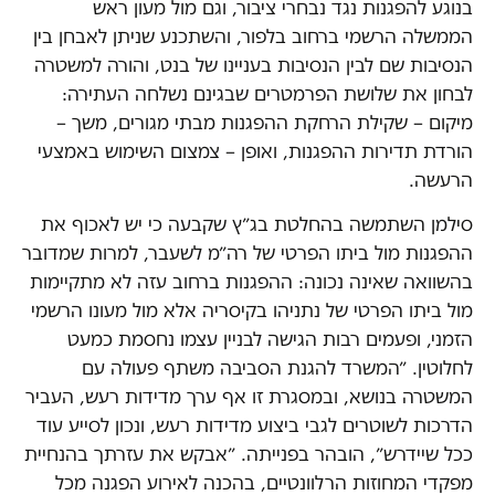
בנוגע להפגנות נגד נבחרי ציבור, וגם מול מעון ראש
הממשלה הרשמי ברחוב בלפור, והשתכנע שניתן לאבחן בין
הנסיבות שם לבין הנסיבות בעניינו של בנט, והורה למשטרה
לבחון את שלושת הפרמטרים שבגינם נשלחה העתירה:
מיקום – שקילת הרחקת ההפגנות מבתי מגורים, משך –
הורדת תדירות ההפגנות, ואופן – צמצום השימוש באמצעי
הרעשה.
סילמן השתמשה בהחלטת בג״ץ שקבעה כי יש לאכוף את
ההפגנות מול ביתו הפרטי של רה״מ לשעבר, למרות שמדובר
בהשוואה שאינה נכונה: ההפגנות ברחוב עזה לא מתקיימות
מול ביתו הפרטי של נתניהו בקיסריה אלא מול מעונו הרשמי
הזמני, ופעמים רבות הגישה לבניין עצמו נחסמת כמעט
לחלוטין. ״המשרד להגנת הסביבה משתף פעולה עם
המשטרה בנושא, ובמסגרת זו אף ערך מדידות רעש, העביר
הדרכות לשוטרים לגבי ביצוע מדידות רעש, ונכון לסייע עוד
ככל שיידרש״, הובהר בפנייתה. ״אבקש את עזרתך בהנחיית
מפקדי המחוזות הרלוונטיים, בהכנה לאירוע הפגנה מכל