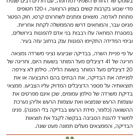
בעומקו של החודש השמיני למלחמה, עם חללים רבים שנפלו
מדי שבוע בקרבות קשים בצפון הרצועה, ו-120 חטופים
מתחת לאדמה. משאים ומתנים לשחרורם קרסו, חוק הפטור
מגיוס עבר, והמוחאים דרשו מהממשלה לקחת אחריות.
במסגרת המחאה עלו רבבות בני אדם להפגנות בירושלים,
ובימי המדידה התקיימו הפגנות ענק ברחוב עזה בעיר.
על פי פניית השרה, בבדיקה שביצעו נציגי משרדה נמצאה
חריגה של 41 דציבלים מעל המותר בשעות היום, וחריגה של
20 דציבלים מעל המותר בשעות הלילה. סילמן לא צירפה
לפנייתה את הבדיקה, את הבתים בהם התבצעה או את
תוצאותיה על מספר הדציבלים המדויק עליו הצביעו. ממצאי
בדיקת משרדה של סילמן עמומים, שכן אינם מפרטים את
עוצמות הרעש שנמצאו ואת עוצמות הרעש אליהן נערכת
ההשוואה (כלומר, מידת הרעש בבדיקה בלי הפגנה). פנינו
למשרד להגנת הסביבה בבקשה לקבל את תוצאות
הבדיקה, והממצאים מעלים תמונה מעט שונה.