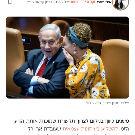
אילי פארי
·
·
08.05.2025
·
זמן קריאה 6 דק׳
המקום הכי חם בגיהנום
צילום: יונתן סינדל, פלאש 90
משנים כיוון! במקום לצרוך תקשורת שמוכרת אותך, הגיע
הזמן
להשקיע בעיתונות עצמאית
שעובדת אך ורק