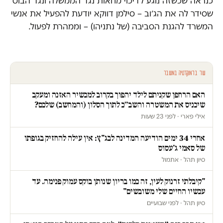
כנראה שכשזה נוגע לדיכוי מחאות נגד הממשלה ונגד הבוס
שסידר לה את הג׳וב – סילמן דווקא יודעת להפעיל את אנשי
המשרד להגנת הסביבה (של נתניהו) – וממהרת לפעול.
עוד בדמוקרטיה במשבר
האם הרחפן שקניתם לילד יהפוך בקרוב למכשיר האזנה ומעקב
שיכניס את המשטרה והשב״כ לתוך הסלון (והמחשב) שלכם?
אילי פארי · לפני 23 שעות
אחרי 34 ימים הודיעה המדינה לבג"ץ: אין עילה להחזיק בגופתו
של סאמי ג'עסוס
סיון תהל · אתמול
"קיבלתי זרנוק לעין, זה כמו בריון שנותן בוקס עמוק פנימה. עד
עכשיו החיים שלי משובשים"
סיון תהל · לפני שבועיים