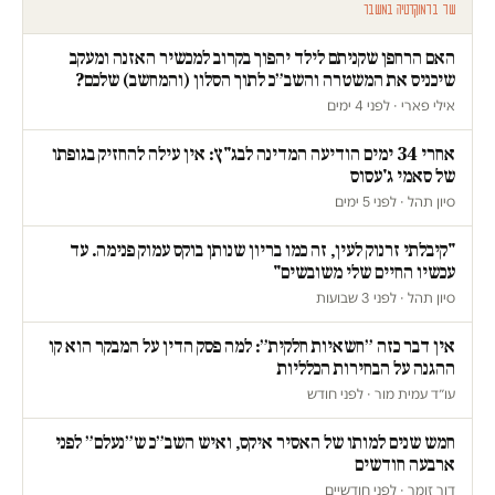
עוד בדמוקרטיה במשבר
האם הרחפן שקניתם לילד יהפוך בקרוב למכשיר האזנה ומעקב
שיכניס את המשטרה והשב״כ לתוך הסלון (והמחשב) שלכם?
אילי פארי · לפני 4 ימים
אחרי 34 ימים הודיעה המדינה לבג"ץ: אין עילה להחזיק בגופתו
של סאמי ג'עסוס
סיון תהל · לפני 5 ימים
"קיבלתי זרנוק לעין, זה כמו בריון שנותן בוקס עמוק פנימה. עד
עכשיו החיים שלי משובשים"
סיון תהל · לפני 3 שבועות
אין דבר כזה ״חשאיות חלקית״: למה פסק הדין על המבקר הוא קו
ההגנה על הבחירות הכלליות
עו״ד עמית מור · לפני חודש
חמש שנים למותו של האסיר איקס, ואיש השב״כ ש״נעלם״ לפני
ארבעה חודשים
דור זומר · לפני חודשיים