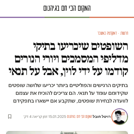
חדשות · דמוקרטיה במשבר
השופטים שיכריעו בתיקי
מדליפי המסמכים ויורי הנורים
קודמו על ידי לוין, אבל על תנאי
בתיקים הרגישים והפוליטיים ביותר יכריעו שלושה שופטים
שקידומם עומד על תנאי. הם צריכים להוכיח את עצמם
לוועדה לבחירת שופטים, שתקבע אם יישארו בתפקידם
רויטל חובל
·
·
15.01.2025
·
זמן קריאה 4 דק׳
המקום הכי חם בגיהנום