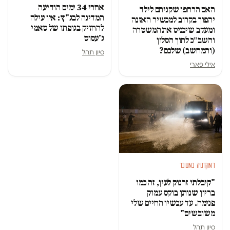
אחרי 34 ימים הודיעה
האם הרחפן שקניתם לילד
המדינה לבג"ץ: אין עילה
יהפוך בקרוב למכשיר האזנה
להחזיק בגופתו של סאמי
ומעקב שיכניס את המשטרה
ג'עסוס
והשב״כ לתוך הסלון
(והמחשב) שלכם?
סיון תהל
אילי פארי
דמוקרטיה במשבר
"קיבלתי זרנוק לעין, זה כמו
בריון שנותן בוקס עמוק
פנימה. עד עכשיו החיים שלי
משובשים"
סיון תהל