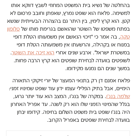
בהחלטה של נשיא בית המשפט המחוזי לשבץ דווקא אותו
למשימה. פלאח הוא שופט נמרץ, שאפתן וחובב פרסום לא
קטן. הוא קרץ לימין, בין היתר גם בהצהרה הבעייתית שנשא
בפתח משפטו של השוטר שהואשם בגרימת מותו של
סלומון
טקה
, בה אמר כי "זיכוי הנאשם אין משמעותו הטלת דופי
במנוח או בקהילה, והרשעתו אין משמעותה הטלת דופי
במשטרת ישראל". ארבע שנים אחרי
הוא זיכה את השוטר
.
לשופטים בוועדה לבחירת שופטים הוא קרץ הרבה פחות.
במשך שנים הם נמנעו מקידומו.
פלאח אמנם דן רק בתנאי המעצר של יורי זיקוקי התאורה
הימיים, אבל בתיק הפלילי עצמו ידון עוד שופט שמינויו זמני:
שלמה בנג'ו
. במקרה של בנג'ו, המצב הוא עוד יותר גרוע,
בגלל שהמינוי הזמני שלו הוא רק לשנה. עד אפריל האחרון
היה בנג'ו שופט בית משפט השלום בחיפה. קידומו יבחן
בוועדה לבחירת שופטים באפריל הקרוב.