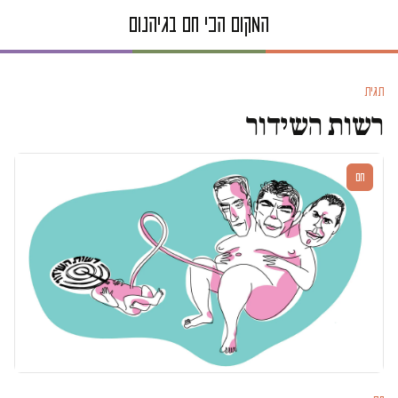
תגית
רשות השידור
חם