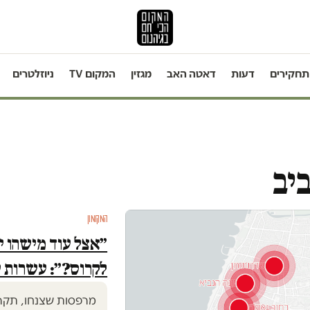
תחקירים
דעות
דאטה האב
מגזין
המקום TV
ניוזלטרים
יב
המקומון
״אצל עוד מישהו י
לקרוס?״: עשרות ע
מרפסות שצנחו, תקרות