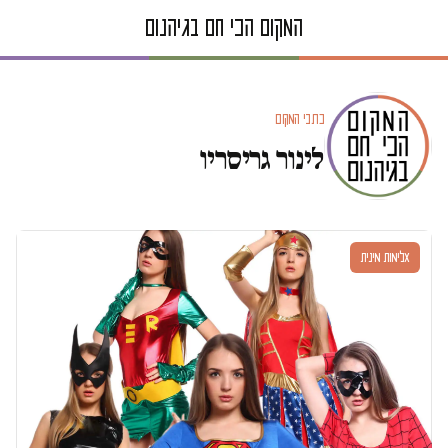
כתבי המקום
לינור גריסריו
אלימות מינית