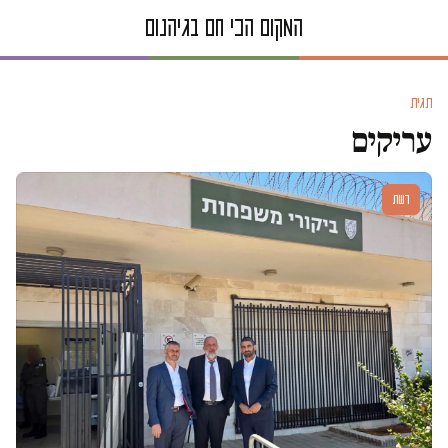
תגית
עריקים
דעות