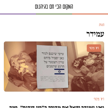
תגית
עמידר
דיור ציבורי
דיור ציבורי
נציג עמידר שאל אם מדובר ב״בני דודים״. כמה