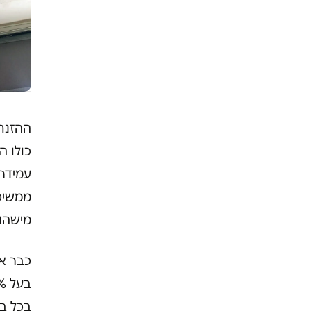
ההזנח
כולו ה
עמידר,
ממשיכה
מישהו
כבר אר
בכל בי