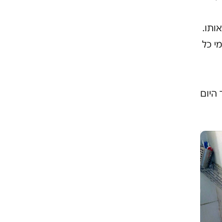
ותו.
י כל
היום