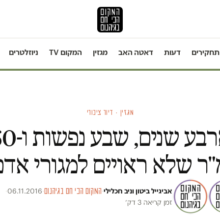
תחקירים
דעות
דאטה האב
מגזין
המקום TV
ניוזלטרים
מגזין · דיור ציבורי
ארבע שנים, שבע 
"ר שלא ראויים למגורי אדם
אביגייל ביטון
ו
ניב חכלילי
·
המקום הכי חם בגיהנום
·
06.11.2016
·
זמן קריאה 3 דק׳