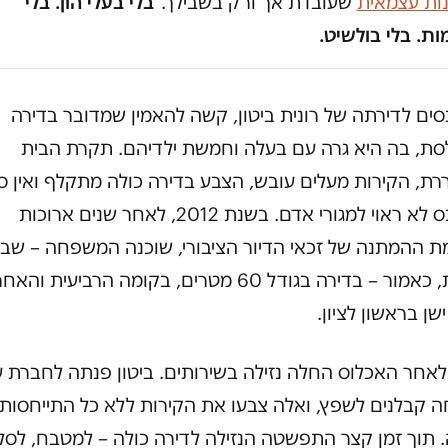
נות עצמאית
שעובדת אך ורק בשבילך.
בלי בעלי הון. בלי
ת. בלי בולשיט.
ים לדירתה של רונית ביטון, קשה להאמין שמדובר בדירה
סת, בה היא גרה עם בעלה וחמשת ילדיהם. תקרת הבית
רת, הקירות מעלים עובש, הצבע בדירה כולה מתקלף ואין 
כי הנכס לא ראוי למגורי אדם. בשנת 2012, לאחר שנים ארוכות
ת ההמתנה של זכאי הדיור הציבורי, שוכנה המשפחה – שב
נפשות, כאמור – בדירה בגודל 60 מטרים, בקומה הרביעית וה
ישן בראשון לציון.
לאחר האכלוס החלה נזילה בשירותים. ביטון פנתה לחברת ע
 קבלנים לשפץ, ואלה צבעו את הקירות ללא כל התייחסות
. תוך זמן קצר התפשטה הנזילה לדירה כולה – למטבח, לסלו