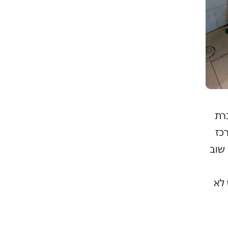
רת
כז
 שוב
 לא