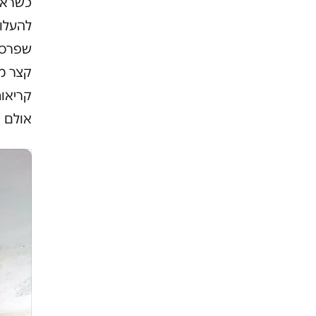
כשראת
להעלות
שפרסמ
קצר מנ
קריאות
אולם ד