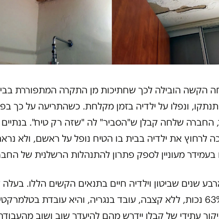
ה הקשה הובילה לכך שחתיכות מן התקרה המתפוררת בבי
תנתקו, ונפלו על ילדיה בזמן מקלחת. כשהתריעה על כך בפנ
 החברה שלחה קבלן ש"הסביר" לה "שזה רק טיח". בנתיים 
 לרחוץ את ילדיה בבית בו הטיח נופל על ראשם, ולא נראה
 בעמידר מעוניין לספק פתרון להתנהלות הרשלנית של החבר
בע שנים שביטון וילדיה חיים בתנאים הקשים הללו. בעלה 
בעל 63% נכות, ללא קצבה, עובד בנגריה, והיא עובדת בטלמרקטינ
קור עתידי של קבלן יידרש מהם להיעדר שוב ושוב מהעבודה