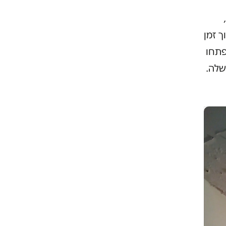
 זמן
פתחו
שלה.