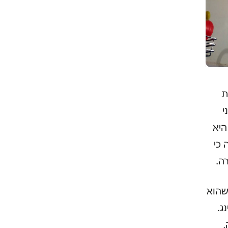
ת
י
היא
 כי
ה.
שהוא
ג.
,