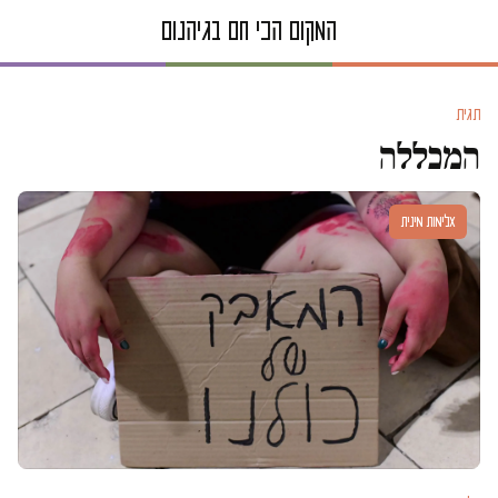
תגית
המכללה
אלימות מינית