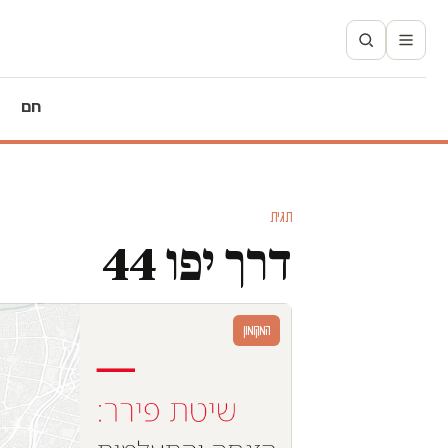
חם
תגית
דרך יפו 44
המקומון