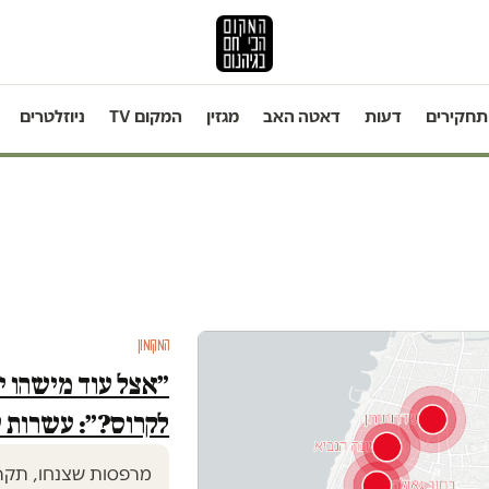
תחקירים
דעות
דאטה האב
מגזין
המקום TV
ניוזלטרים
המקומון
״אצל עוד מישהו י
לקרוס?״: עשרות ע
מרפסות שצנחו, תקרות