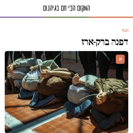
תגית
דפנה ברק-ארז
חם