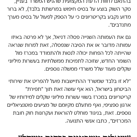
בהתאם לחוות הדעת המקצועית שהגיש המשרד בעניין,
סקר השוק בוצע על בסיס חיפוש במרשתת בלבד), לא ברור
מדוע נקבע בקריטריונים כי על הספק לפעול על בסיס מערך
מתנדבים״.
גם את העמותה השנייה פסלה דניאל, אך לא פרטה באיזו
עמותה מדובר או את הסיבה שנפסלה, זאת למרות שנראה
שהייתה לכל הפחות יכולה לנסות ולהתמודד במכרז מול
השומר החדש, שזוכה לתמיכות ממשלתיות בעשרות מיליוני
שקלים מעוד שלל משרדי ממשלה נוספים.
״לא זו בלבד שמשרד ההתיישבות פועל להפריט את שירותי
הביטחון בישראל, הוא אף עושה זאת תוך "תפירת"
קריטריונים במכרז בשווי עשרות מיליוני שקלים למידותיו של
ארגון ספציפי, ואף מתעלם מקיומם של מציעים פוטנציאליים
נוספים. זאת, בניגוד מוחלט להוראות ועקרונות חוק חובת
המכרזים״, כתבו אנשי התנועה.