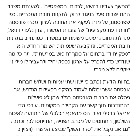
״המשך צעדינו בנושא, לרבות המשפטיים״. לטענתם משרד
ההתיישבות פעל בניגוד לחוק ולתקנות חובת המכרזים. כפי
שפרסמנו, על מנת לעקוף את החובה לערוך מכרז פורסמה
״חוות דעת מקצועית״ של עובדת המשרד, עדן גלעדי דניאל,
מנהלת תחום גרעינים משימתיים במשרד, כמתחייב בתקנות
חובת המכרזים, וזו קבעה שעמותת השומר החדש היא
״ספק יחיד״ בתחום על סמך ״חיפוש במרשתת״. זה כל מה
שנדרש כדי להכריז על ארגון כספק יחיד ולהעביר לו מיליוני
שקלים ללא מכרז.
בחוות הדעת נכתב כי ישנן שתי עמותות ושלוש חברות
אבטחה אשר יכולות לעמוד בהיקף הפעילות הנדרש, אך
פסלה את חברות האבטחה בגלל שהן לא פועלות
בהתנדבות תוך קשר עם הקהילה המקומית. עורכי הדין
אריאל ברזילי ואורי הס מהאגף הכלכלי של התנועה לאיכות
השלטון, החתומים על מכתב הפנייה, התייחסו לכך וכתבו:
״גם אם נקבל את "סקר השוק" שביצע המשרד (ויצוין כי