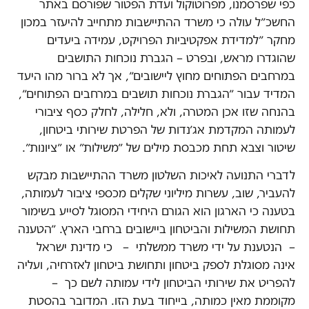
כפי שפרסמנו, מפרוטוקול ועדת הפטור שפורסם באתר
החשכ״ל עולה כי משרד ההתיישבות מתחייב להיעזר במכון
מחקר ״למדידת אפקטיביות הפרויקט, עמידה ביעדים
שהוגדרו מראש, ובפרט – הגברת נוכחות התושבים
במרחבים הפתוחים מחוץ ליישובים״, אך לא ברור מהו היעד
המדיד עבור ״הגברת נוכחות תושבים במרחבים הפתוחים״,
בהנחה שזו אכן המטרה, ולא, חלילה, לחלק כסף ציבורי
לעמותה המקדמת אג׳נדות של הפרטת שירותי ביטחון,
שיטור וצבא תחת מכבסת מילים של ״משילות״ או ״ציונות״.
לדברי התנועה לאיכות השלטון משרד ההתיישבות מבקש
להעביר, שוב, עשרות מיליוני שקלים מכספי ציבור לעמותה,
בטענה כי הארגון הוא הגורם היחידי המסוגל לסייע בשימור
תחושת המשילות והביטחון ביישובים ברחבי הארץ. ״הטענה
– הנטענת על ידי משרד ממשלתי – כי מדינת ישראל
אינה מסוגלת לספק ביטחון ותחושת ביטחון לאזרחיה, ועליה
להפריט את שירותי הביטחון לידי עמותה לשם כך –
מקוממת מאין כמותה, בייחוד בעת הזו. המדובר בהסטת