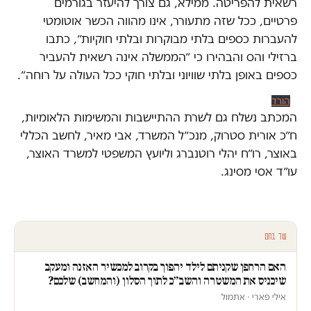
רשאית להפריטה. ממילא, גם צורך להיעזר בגורמים
פרטיים, ככל שזה מתעורר, אינו מהווה הכשר אוטומטי
להעברות כספים בלתי מבוקרות ובלתי חוקיות״, כתבו
ברזילי והס והבהירו כי ״הממשלה אינה רשאית להעביר
כספים באופן בלתי שוויוני ובלתי חוקי ככל העולה על רוחה״.
הורד
המכתב נשלח גם לשרת ההתיישבות והמשימות הלאומיות,
ח״כ אורית סטרוק, מנכ״ל המשרד, אבי מאיר, לחשב הכללי
באוצר, רו״ח יהלי רוטנברג וליועץ המשפטי למשרד האוצר,
עו״ד אסי מסינג.
עוד בחם
האם הרחפן שקניתם לילד יהפוך בקרוב למכשיר האזנה ומעקב
שיכניס את המשטרה והשב״כ לתוך הסלון (והמחשב) שלכם?
אילי פארי · אתמול