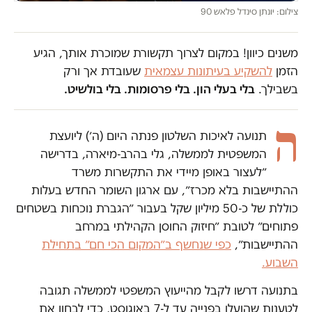
צילום: יונתן סינדל פלאש 90
משנים כיוון! במקום לצרוך תקשורת שמוכרת אותך, הגיע
הזמן
להשקיע בעיתונות עצמאית
שעובדת אך ורק
בשבילך.
בלי בעלי הון. בלי פרסומות. בלי בולשיט.
ה
תנועה לאיכות השלטון פנתה היום (ה׳) ליועצת
המשפטית לממשלה, גלי בהרב-מיארה, בדרישה
״לעצור באופן מיידי את התקשרות משרד
ההתיישבות בלא מכרז״, עם ארגון השומר החדש בעלות
כוללת של כ-50 מיליון שקל בעבור ״הגברת נוכחות בשטחים
פתוחים״ לטובת ״חיזוק החוסן הקהילתי במרחב
ההתיישבות״,
כפי שנחשף ב״המקום הכי חם״ בתחילת
השבוע.
בתנועה דרשו לקבל מהייעוץ המשפטי לממשלה תגובה
לטענות שהועלו בפנייה עד ל-7 באוגוסט, כדי לבחון את