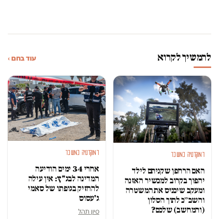
להמשיך לקרוא
עוד בחם ›
דמוקרטיה במשבר
דמוקרטיה במשבר
אחרי 34 ימים הודיעה
האם הרחפן שקניתם לילד
המדינה לבג"ץ: אין עילה
יהפוך בקרוב למכשיר האזנה
להחזיק בגופתו של סאמי
ומעקב שיכניס את המשטרה
ג'עסוס
והשב״כ לתוך הסלון
(והמחשב) שלכם?
סיון תהל