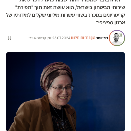
שירותי הביטחון בישראל, הוא עושה זאת תוך "תפירת"
קריטריונים במכרז בשווי עשרות מיליוני שקלים למידותיו של
ארגון ספציפי״
דור זומר
·
·
25.07.2024
·
זמן קריאה 4 דק׳
המקום הכי חם בגיהנום