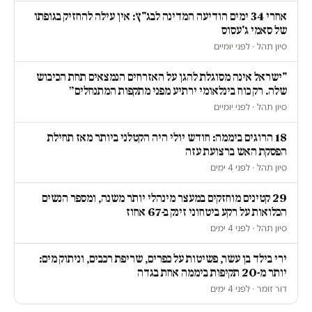
אחרי 34 ימים הודיעה המדינה לבג"ץ: אין עילה להחזיק בגופתו
של סאמי ג'עסוס
סיון תהל · לפני יומיים
"ישראל אינה מסוגלת להגן על האזרחים הנמצאים תחת הכיבוש
שלה. רק כוח בינלאומי ירתיע מפני מתקפות המתנחלים״
סיון תהל · לפני יומיים
18 הרוגים ביממה: חודש יולי היה הקטלני ביותר מאז תחילת
הפסקת האש ברצועת עזה
סיון תהל · לפני 4 ימים
29 קטינים מוחזקים במעצר מינהלי יותר משנה, ומספר הנשים
הכלואות על רקע ביטחוני זינק ב-67 אחוז
סיון תהל · לפני 4 ימים
ירי בילד בן עשר, פשיטות על כפרים, שריפת רכבים, וניתוק מים:
יותר מ-20 תקיפות ביממה אחת בגדה
דור זומר · לפני 4 ימים