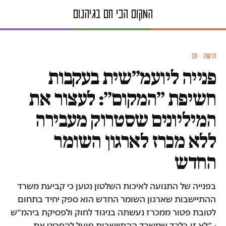
חדשות · חם
פנייה ליועמ״שית בעקבות
חשיפת ״המקום״: לעצור את
המיליונים שסטרוק מעבירה
ללא מכרז לארגון השומר
החדש
בפנייה של התנועה לאיכות השלטון נטען כי קביעת משרד
ההתיישבות שארגון השומר החדש הוא ספק יחיד בתחום
לטובת פטור ממכרז נעשתה בניגוד לחוק ולפסיקת ביהמ״ש
ᐧ ״לא זו בלבד שמשרד ההתיישבות פועל להפריט את