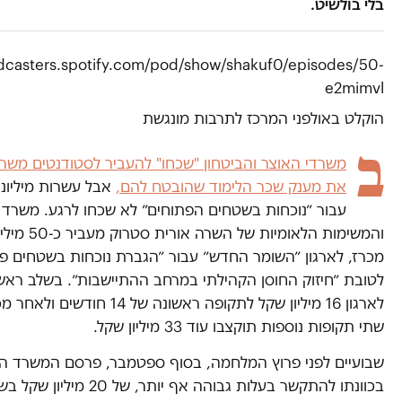
בלי בולשיט.
odcasters.spotify.com/pod/show/shakuf0/episodes/50-
e2mimvl
הוקלט באולפני המרכז לתרבות מונגשת
ב
משרדי האוצר והביטחון
"שכחו" להעביר לסטודנטים משרת
את מענק שכר הלימוד שהובטח להם,
אבל עשרות מיליוני
עבור ״נוכחות בשטחים הפתוחים״ לא שכחו לרגע. משרד
והמשימות הלאומיות ש
מכרז, לארגון ״השומר החדש״ עבור ״הגברת נוכחות בשטחים פ
לטובת ״חיזוק החוסן הקהילתי במרחב ההתיישבות״. בשלב ראשון
לארגון 16 מיליון שקל לתקופה ראשונה של 14 חוד
שתי תקופות נוספות תוקצבו עוד 33 מיליון שקל.
שבועיים לפני פרוץ המלחמה, בסוף ספטמבר, פרסם המשרד הו
בכוונתו להתקשר בעלות גבוהה אף יותר, של 20