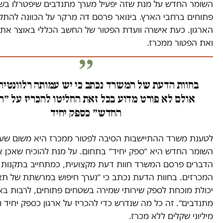
השומר החדש על מנת שזה יפעיל מערך מתנדבים שיפטרלו בש
פתוחים ברחבי הארץ. בינואר פרסם דה מרקר על הכוונה להת
הארגון. כעת אישרה וועדת הפטור של החשב הכללי באוצר את
ואת הפטור ממכרז.
בחוות הדעת של המשרד נכתב כי יש עמותה רלוונטית
אולם לא פורט מדוע בכל זאת החליטו להכריז על ״
החדש״ כספק יחיד
לטענת משרד ההתיישבות הסיבה לפטור ממכרז היא משום שע
השומר החדש היא ״ספק יחיד״ בתחום. על מנת להוכיח שאכן אל
הדברים פרסם המשרד חוות דעת מקצועית, כמתחייב בתקנות 
המכרזים. בחוות הדעת נכתב כי ״נערך חיפוש במרשתת של תאג
יכולת מוכחת לספק שירותי שמירה בשטחים פתוחים, לרבות ב
מתנדבים״. זה כל מה שנדרש כדי להכריז על ארגון כספק יחיד ו
מיליוני שקלים ללא מכרז.