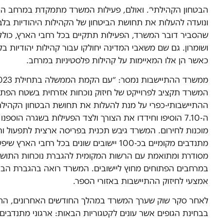
הבטחון הקהילתי״. ואולם, פעילות המשרד מתמקדת במרחב הכפ
ונועדה להעלות את תחושת הביטחון של הקהילות היהודיות בלבד
שהסביר דובר המשרד, הפעילות תתקיים בכל רחבי הארץ, כולל 
ושומרון. גם שם משאבי המדינה יחולקו עבור קהילות יהודיות בל
כאשר הן אלו המאיימות על קהילות פלסטיניות במרחב.
המשרד תקציב לפרוייקט של חיזוק נוכחות אזרחית בשטח הפת
ההתיישבותי-כפרי על מנת להעלות את תחושת הבטחון הקהילתי.
ה-7.10 הוסיפו וחידדו את הצורך ולצד הפעילות בשגרה הוספנו
מוכנות לחירום. המשרד גיבש תכנית בפריסה ארצית לתפעול ו
מתנדבים מקומיים בכ-100 יישובים שונים בכל רחבי הארץ
מסודרת ומתואמת עם הרשות המקומית להגברת נוכחות התושב
במרחבים הפתוחים מחוץ ליישובים. המשרד רואה בהגברת הביט
אמצעי לחיזוק ההתיישבות באזורי הספר.
לאחר סקר שוק שערך המשרד במהלך החודשים האחרונים, ה
בבחינת הגופים אשר עונים לקטגוריות הבאות: ארגוני מתנדבים 