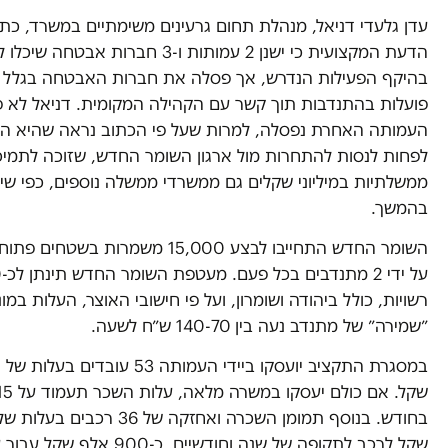
עדן גלעדי דניאל, מנהלת תחום גרעינים משימתיים במשרד, כת
הדעת המקצועית כי ישנן 2 עמותות ו-3 חברות אבטחה 
בהיקף הפעילות הנדרש, אך פסלה את חברות האבטחה בגלל 
פועלות בהתנדבות תוך קשר עם הקהילה המקומית. דניאל לא 
העמותה האחרת נפסלה, למרות שעל פי הכתוב נראה שהיא היי
לפחות לנסות להתחרות מול ארגון השומר החדש, שזוכה לתמיכ
ממשלתיות במיליוני שקלים גם ממשרדי ממשלה נוספים, כפי שיפ
בהמשך.
השומר החדש התחייבו לבצע 15,000 משמרות בשט
על י
רשויות, כולל ביהודה ושומרון, ועל פי חישובי האוצר, העלות במו
״שמירה״ של מתנדב נעה בין 140-70 ש״ח לשעה.
שקל לרכב לתקופה של שנה וחודשיים. כ-900 אלף 