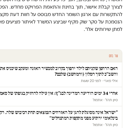
לצורך קבלת אישור, תוך בחינת והתאמת הפרויקט מחדש. ⁠⁠הפט
להתקשרות עם ארגון השומר החדש מבוסס על חוות דעת מקצו
הנסמכת על סקר שוק מקיף שביצע המשרד לאיתור מציעים פוט
למתן שירותים אלו״.
עוד בחם
האם הרחפן שקניתם לילד יהפוך בקרוב למכשיר האזנה ומעקב שיכניס א
והשב״כ לתוך הסלון (והמחשב) שלכם?
אילי פארי · לפני 20 שעות
אחרי 34 ימים הודיעה המדינה לבג"ץ: אין עילה להחזיק בגופתו של סאמי ג'עסוס
סיון תהל · אתמול
"ישראל אינה מסוגלת להגן על האזרחים הנמצאים תחת הכיבוש שלה. רק 
בינלאומי ירתיע מפני מתקפות המתנחלים״
סיון תהל · אתמול