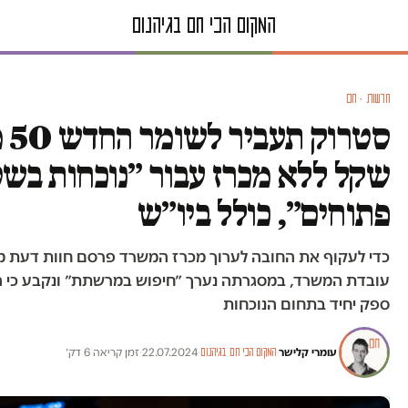
חדשות · חם
סטרו
שקל ללא מכרז עבור ״נוכחות בש
פתוחים״, כולל ביו״ש
כדי לעקוף את החובה לערוך מכרז המשרד פרסם חוות דעת מ
עובדת המשרד, במסגרתה נערך ״חיפוש במרשתת״ ונקבע כי ה
ספק יחיד בתחום הנוכחות
עומרי קלישר
·
·
22.07.2024
·
זמן קריאה 6 דק׳
המקום הכי חם בגיהנום