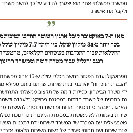
ממשרד ממשלתי אחר הוא יצטרך להודיע על כך לחשב משרד 
ולקבל את אישורו.
מאז ה-7 באוקטובר קיבל ארגון השומר החדש תמיכות
בסך יותר מ-31 מיליון שקל. בין היתר 
החקלאות עבור התנדבות בשטחים חקלאיים, מהמשרד 
הנגב והגליל עבור מטרה דומה וממשרד החינוך
מפרוטקול ועדת הפטור בחשב הכללי עול
״הגברת הנוכחות״ יהיו בני ובנות שירות, שהתנדבותם ממילא מ
ידי משרד הביטחון. כפילות דומה של תקצוב ממשלתי התרחשה 
גם בתכנית של משרד הדתות במסגרת פרוייקט ״לעבדה ולשמר
הארגון. ״יובהר כי תוכניות יהדות ומורשת חינוכיות להעשרת מת
שירות בעמותה לא מאושרת במסגרת המיזם הנוכחי נוכח כפילו
פוטנציאלית עם המכרז של המשרד לשירותי דת לתכניות העשר
שנת שירות ועם תחומי פעולה של רשות השירות הלאומי אזרחי״