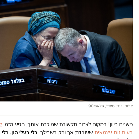
צילום: יונתן סינדל, פלאש 90
משנים כיוון! במקום לצרוך תקשורת שמוכרת אותך, הגיע הזמן
ל
בעיתונות עצמאית
שעובדת אך ורק בשבילך.
בלי בעלי הון. בלי