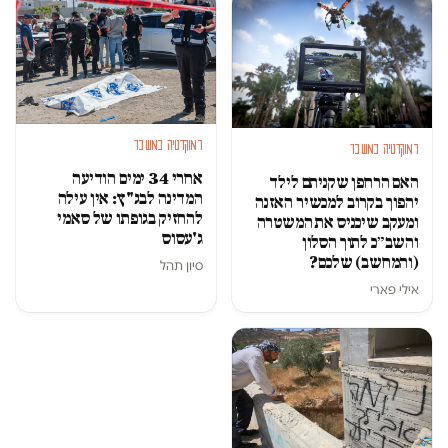
דמוקרטיה במשבר
דמוקרטיה במשבר
אחרי 34 ימים הודיעה
האם הרחפן שקניתם לילד
המדינה לבג"ץ: אין עילה
יהפוך בקרוב למכשיר האזנה
להחזיק בגופתו של סאמי
ומעקב שיכניס את המשטרה
ג'עסוס
והשב״כ לתוך הסלון
(והמחשב) שלכם?
סיון תהל
אילי פארי