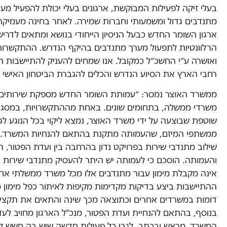
בעלי זיקה לפעילות המבוקשת, ארגונים בעלי יכולת להפעיל מע
מתנדבים גדול ומשמעותי וחברות שמירה. לאחר בחינה מעמיקה
ארגון השומר החדש כבעל הניסיון הייחודי בנושא ומתאים לדריש
הרלוונטיות לתפעול מערך מתנדבים בהיקף הנדרש. ההתקשרו
ואושרה ע״י החשכ״ל כמקובל. אנו שמחים להעניק להתיישבות ה
רחבי הארץ את הסיוע הנדרש והכלים להגברת הביטחון האישי ו
ממשרד האוצר נמסר: ״⁠עמותת השומר החדש מספקת שירותים
משרדי ממשלה, בתחומים שונים. באחת מההתקשרויות, במסג
שוטפת שבוצעה על ידי משרד האוצר, נמצא ליקוי בכל הנוגע לגב
ממשתפי המיזם, שהעמותה מתקנת בהתאם להנחיות המשרד. ⁠⁠
שילוב מתנדבי שירות בפרויקט נדון בהרחבה בין ועדת הפטור, 
והעמותה. הוסכם כי לעמותה יש היתר להעסיק מתנדבי שירות 
אינה מקבלת מימון עבור מתנדבים אלו מכל משרד ממשלתי אח
ההתיישבות ביצע בדיקות מקדימות מקיפות לאיתור כפל מימון מו
דומות במשרדים אחרים וכתוצאה מכך שינה והתאים את תקציב
בנוסף, בהתאם להנחיית ועדת הפטור, מנכ"ל הארגון מחויב לעד
המשרד, מראש ובכתב, לגבי כל פעילות חדשה שיש בה חשש לכפ