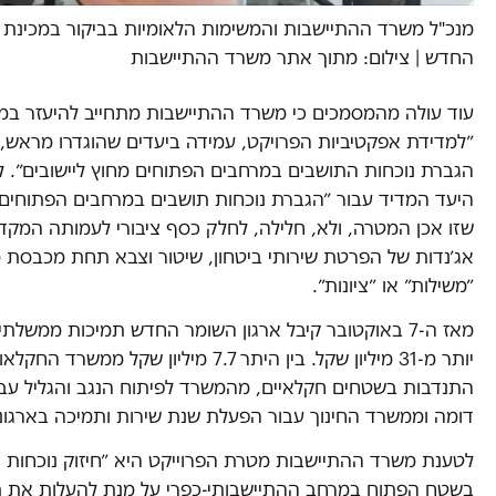
מנכ"ל משרד ההתיישבות והמשימות הלאומיות בביקור במכינת 
החדש | צילום: מתוך אתר משרד ההתיישבות
עוד עולה מהמסמכים כי משרד ההתיישבות מתחייב להיעזר במ
״למדידת אפקטיביות הפרויקט, עמידה ביעדים שהוגדרו מראש, 
הגברת נוכחות התושבים במרחבים הפתוחים מחוץ ליישובים״. ל
היעד המדיד עבור ״הגברת נוכחות תושבים במרחבים הפתוחים
שזו אכן המטרה, ולא, חלילה, לחלק כסף ציבורי לעמותה המק
אג׳נדות של הפרטת שירותי ביטחון, שיטור וצבא תחת מכבסת מ
״משילות״ או ״ציונות״.
מאז ה-7 באוקטובר קיבל ארגון השומר החדש תמיכות ממשלת
יותר מ-31 מיליון שקל. בין היתר 7.7 מיליון שקל ממשרד
התנדבות בשטחים חקלאיים, מהמשרד לפיתוח הנגב והגליל עב
דומה וממשרד החינוך עבור הפעלת שנת שירות ותמיכה בארגוני
לטענת משרד ההתיישבות מטרת הפרוייקט היא ״חיזוק נוכחות 
בשטח הפתוח במרחב ההתיישבותי-כפרי על מנת להעלות את 