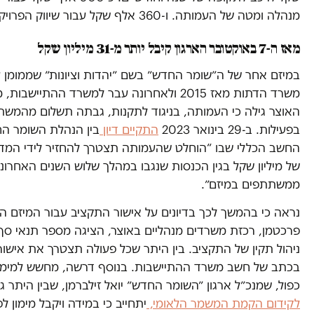
מנהלה ומטה של העמותה. ו-360 אלף שקל עבור שיווק הפרויקט.
מאז ה-7 באוקטובר הארגון קיבל יותר מ-31 מיליון שקל
במיזם אחר של ה״שומר החדש״ בשם ״יהדות וציונות״ שממומן ע
משרד הדתות מאז 2015 ולאחרונה עבר למשרד ההתיישבות
האוצר גילה כי העמותה, בניגוד לתקנות, גבתה תשלום מהמש
בפעילות. ב-29 בינואר 2023
התקיים דיון
בין הנהלת השומר הח
החשב הכללי שבו “הוחלט שהעמותה תצטרך להחזיר לידי המדי
של מיליון שקל בגין הכנסות שנגבו במהלך שלוש השנים האחרונ
ממשתתפים במיזם״.
נראה כי בהמשך לכך בדיונים על אישור התקציב עבור המיזם הנו
פרכטמן, רכזת משרדים מנהליים באוצר, הציגה מספר תנאי סף 
ניהול תקין של התקציב. בין היתר שכל פעולה תצטרך את אישו
בכתב של חשב משרד ההתיישבות. בנוסף דרשה, מחשש למימו
כפול, שמנכ״ל ארגון ״השומר החדש״ יואל זילברמן, שבין היתר 
לקידום הקמת המשמר הלאומי,
יתחייב כי במידה ויקבל מימון ל