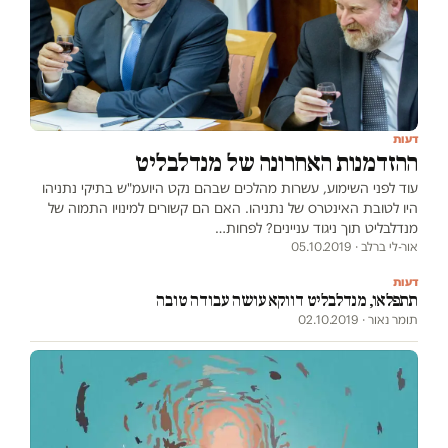
דעות
ההזדמנות האחרונה של מנדלבליט
עוד לפני השימוע, עשרות מהלכים שבהם נקט היועמ"ש בתיקי נתניהו
היו לטובת האינטרס של נתניהו. האם הם קשורים למינויו התמוה של
מנדלבליט תוך ניגוד עניינים? לפחות…
אור-לי ברלב · 05.10.2019
דעות
תתפלאו, מנדלבליט דווקא עושה עבודה טובה
תומר נאור · 02.10.2019