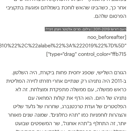
אחר כך, כשהבינו שהאש לוחכת בשמלתם ופוגעת בתקציבי
הפרסום שלהם.
העם דורש! 2011-2019 | צילום: מרים אלסטר ויונתן זינדל:
[noo_beforeafter
310%22%2C%22alabel%22%3A%222019%22%7D%5D"
type="drag" control_color="ffb715"]
הגורם השלישי, שספג יחסית פחות ביקורת, היה השלטון.
ב-2011 היה נתניהו רק שנתיים אחרי חזרתו לזירה הפוליטית
כראש ממשלה, עם ממשלה מתפקדת ומוצלחת. זה לא
נתניהו של היום. הוא הדף את קולות המחאה עם
הפלסטרים של ועדת טרכטנברג, שחרורו של גלעד שליט
והצהרות לוחמניות כמו "תהיו כחלונים". שמונה שנים מאוחר
יותר, זה התחלף ב"תהיו אוחנה", שר המשפטים שבועט