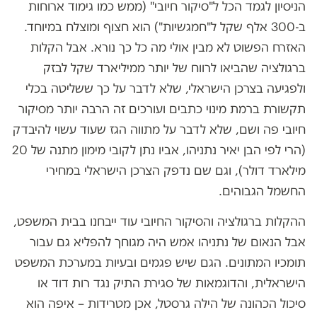
הניסיון לגמד הכל ל"סיקור חיובי" (ממש כמו גימוד ארוחות
ב-300 אלף שקל ל"חמגשיות") הוא חצוף ומוצלח במיוחד.
האזרח הפשוט לא מבין אולי מה כל כך נורא. אבל הקלות
ברגולציה שהביאו לרווח של יותר ממיליארד שקל לבזק
ולפגיעה בצרכן הישראלי, שלא לדבר על כך ששליטה בכלי
תקשורת ברמת מינוי כתבים ועורכים זה הרבה יותר מסיקור
חיובי פה ושם, שלא לדבר על מתווה הגז שעוד עשוי להיבדק
(הרי לפי הבן יאיר נתניהו, אביו נתן לקובי מימון מתנה של 20
מילארד דולר), וגם שם נדפק הצרכן הישראלי במחירי
החשמל הגבוהים.
ההקלות ברגולציה והסיקור החיובי עוד ייבחנו בבית המשפט,
אבל הנאום של נתניהו אמש היה מגוחך להפליא גם עבור
תומכיו המתונים. הגם שיש פגמים ובעיות במערכת המשפט
הישראלית, והדוגמאות של סגירת התיק נגד רות דוד או
סיכול הכהונה של הילה גרסטל, אכן מטרידות – איפה הוא