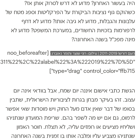
היה בעשור האחרון? מדוע לא דרש לסרוק אותן אז?
כשהוקם גוף נציבות הביקורת על הפרקליטות וספג מטח של
עלבונות והגבלות, מדוע לא גיבה אותו? מדוע לא דחף
לרפורמות בזכויות החשודים, במערכת המשפט? מדוע לא
מינה מפכ"ל בשנה האחרונה?
​ [noo_beforeafter
העם דורש! 2011-2019 | צילום: רוני שוצר ותומר נאוברג:
311%22%2C%22alabel%22%3A%222019%22%7D%5D"
type="drag" control_color="ffb715"]
הגשת כתבי אישום איננה יום שמח, אבל בוודאי אינה יום
עצוב. זהו בעיקר מבחן בגרות לציבוריות הישראלית, שתבין
בסופו של דבר שאין אדם מעל החוק ויש מוסדות שאי אפשר
לרמוס, גם אם יש מה לשפר בהם. שריפת המועדון שנתניהו
ושליחיו מציעים או רומזים עליה, לא תצלח. חוסר האמון
שנתניהו מצביע עליו ומלבה אותו בו זמנית בשנה האחרונה