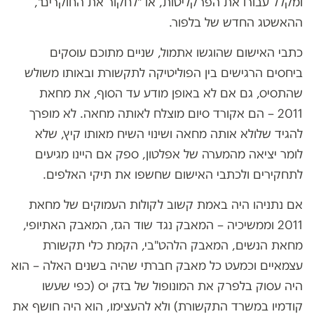
ומקלל עבורו את הפרקליטות, או "לחקור את החוקרים",
ההאשטג החדש של בלפור.
כתבי האישום שהוגשו אתמול, שניים מתוכם עוסקים
ביחסים הרגישים בין הפוליטיקה לתקשורת ובאותו משולש
שהתסיס, גם אם לא באופן מודע עד הסוף, את מחאת
2011 – הם אקורד סיום מוצלח לאותה מחאה. לא מופרך
להגיד שלולא אותה מחאה ושינוי השיח מאותו קיץ, שלא
לומר יציאה מהמערה של אפלטון, ספק אם היינו מגיעים
לתחקירים ולכתבי האישום שחשפו את תיקי האלפים.
אם נתניהו היה באמת קשוב לקולות העמוקים של מחאת
2011 וממשיכיה – המאבק נגד שוד הגז, המאבק האתיופי,
מחאת הנשים, המאבק הלהט"בי, הקמת כלי תקשורת
עצמאיים וכמעט כל מאבק חברתי שהיה בשנים האלה – הוא
היה עסוק בלפרק את המונופול של בזק יס (כפי שעשו
קודמיו במשרד התקשורת) ולא להעצימו, הוא היה חושף את