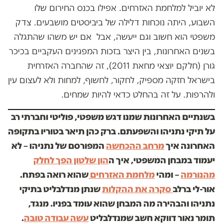
לא יוביל למלחמת האזרחים. אפילו בכנס החירום שלו
השבוע, היתה נוכחות דלילה של ביביסטים מושבעים. צדק
משפטי הוא חשוב וגם ייעשה, אבל אם יש משהו שהתגלה
בשנים האחרונות, בין היצר בזכות המפגינים העקביים בכיכר
גורן (חלקם יוצאי מחאת 2011), זה שהחברה האזרחית
בישראל חזקה מספיק, לחקור, לחשוף, למחות ולא לעצום עין
ולהרפות. על זה בהחלט כדאי להיות שמחים.
בשנתיים האחרונות שמנו דגש משפטי, פוליטי וחברתי רב
על תיקי נתניהו והשפעתם. ברק כהן תיאר בטוריו בתקופה
האחרונה איך
מרחב ההכחשה
המפורסם של נתניהו – לא
יעמוד במבחן המשפטי, איך ה
הון שלטון הפך לחלק
מהנורמה
– ומהי
מלחמת האזרחים
שהוא רואה בפתח.
אור-לי ברלב
סקרה את ההקלות
שנתן מנדלבליט בתיקי
נתניהו והבהירה מה המבחן שהוא עומד בפניו. מנגד,
תומר נאור דווקא חשב שמנדלבליט
עשה עבודה טובה
.