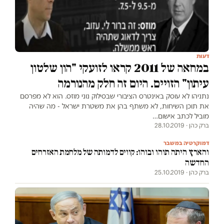
דעות
במחאה של 2011 קראו לזועקי "הון שלטון
עיתון" הזויים. היום זה חלק מהנורמה
נתניהו לא עוסק באינטרס הציבורי שבסילוק נוני מוזס. הוא לא מפרסם
את תוכן השיחות, לא משתף בהן את משטרת ישראל - מה שהיה
מוביל לכתב אישום…
ברק כהן · 28.10.2019
דמוקרטיה במשבר
והארץ היתה תוהו ובוהו: קווים לדמותה של מלחמת האזרחים
החדשה
ברק כהן · 25.10.2019