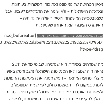
ניסיון הסחיטה של נוני מוזס ואת כוחו המשחית בעיתונות
ובכלכלה הישראלית – ולא שומר את התמלילים לעצמו. אבל
כשאובססיית המשפחה והסיקור עולה על גדותיה –
האינטרס הציבורי הוא האחרון שעניין אותו.
​ [noo_beforeafter
העם דורש! 2011-2019 | צילום: תומר נאוברג ויונתן זינדל:
313%22%2C%22alabel%22%3A%222019%22%7D%5D"
type="drag"]
מה שמדהים במיוחד, הוא שנתניהו, שבימי מחאת 2011
נראה היה שמבין לאן הסנטימנט הישראלי נושב וחמק באופן
מוצלח מחיצי המחאה – הסיק ממנה את המסקנות ההפוכות
לגמרי. במקום להיות בעצמו כחלון, לפרק את המונופולים
ולצאת נגד אותם גורמי כוח, כמי שדוגל בשוק חופשי ומבוזר
– הלך להקליט אותם וכרת איתם ברית מושחתת, לכאורה.