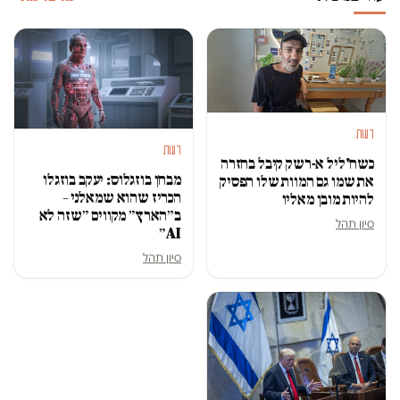
דעות
דעות
כשח'ליל א-רשק קיבל בחזרה
מבחן בוזגלוס: יעקב בוזגלו
את שמו גם המוות שלו הפסיק
הכריז שהוא שמאלני –
להיות מובן מאליו
ב״הארץ״ מקווים ״שזה לא
סיון תהל
AI״
סיון תהל