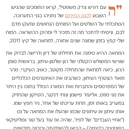
"ה
עם דורש צדק משפטי!", קראו התומכים שהגיעו
השבוע
לכנס החירום
של נתניהו בגני התערוכה.
הסתכלתי על השלטים ועל המוחים הנחושים שזעקו מדם
לבם, וניסיתי להיזכר מה זה מזכיר לי ומהיכן ההשראה. המוח
שלי קפץ בזמן שמונה שנים אחורה, למחאה של קיץ 2011.
המחאה ההיא סימנה את תחילתו של דיון ודרישה לבדוק את
שורשי המשולש הקטלני של הון-שלטון-עיתון. בראשית סומן
ההון, כיאה למחאת שהתחילה מקוטג', כאויב העיקרי. מהר
מאוד הצטרף העיתון, כשהבינו את האינטרסים הכלכליים
של המפרסמים והחברות ואת המארג הכולל בתוכו בין היתר
את נוני מוזס, אליעזר פישמן ונוחי דנקנר, הטייקון שהחזיק
במעריב באותו זמן, תחת עריכתו של אחד, ניר חפץ שמו.
אותו עיתון או עיתונים שכמו שהעלו את המחאה על נס
("אחיי העבדים" של לפיד, שהיה אז עוד בעל טור ופוליטיקאי
בפוטנציה כדוגמה) – הביאו להשתקתה וכיבויה חודשיים