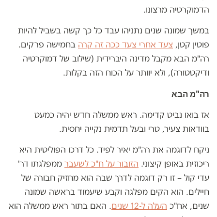
הדמוקרטיה מרצונו.
במשך שמונה שנים נתניהו עבד כל כך קשה בשביל להיות
פוטין קטן,
צעד אחרי צעד ככה זה קרה
בחמישה פרקים.
רה"מ הבא מקבל מדינה היברידית (שילוב של דמוקרטיה
ודיקטטורה), ולא יוותר על הכוח הזה בקלות.
רה"מ הבא
אז בואו נביט קדימה. ראש ממשלה חדש יהיה כמעט
בוודאות צעיר, טרי ובעל תדמית נקייה יחסית.
ניקח לדוגמה את רה"מ יאיר לפיד. כל דרכו הפוליטית היא
ריכוזית באופן קיצוני.
הזובור על ח"כ לשעבר
ממפלגתו דר'
עדי קול – זו רק דוגמה לדרך שבה הוא מחזיק חבורה של
חיילים. הוא הקים מפלגה וקבע שיעמוד בראשה שמונה
שנים, אח"כ
העלה ל-12 שנים
. האם בתור ראש ממשלה הוא