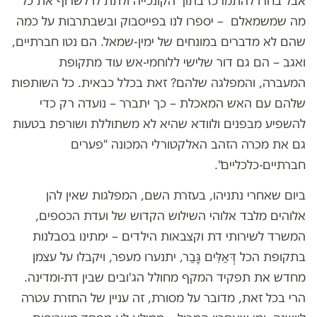
אבל בחרו להתמרכז בתוך הקונכייה ולתת לו לשרוף את כל
מה שמשמאלם – יספרו לנו בפייסבוק ובשבתרבות על כמה
שהם לא מדברים במונחים של ימין-שמאל. הם נטו חברתיים,
ואגב – הם גם דור שלישי ללוחמי-אש עוד מתקופת
המעברה, והמפלגה שלהם? זאת בכלל כבאית. כל השותפות
שלהם עם האש המאכלת – כך יתברר – נועדה רק כדי
להשפיע מבפנים ולוודא שהיא לא משתוללת ושורפת בטעות
גם את מכרה הזהב האלקטורלי המכונה "פערים
חברתיים-כלכליים".
ביום שאחרי נתניהו, בעזרת השם, המפלגות שאין להן
אלוהים מלבד אלוהי השילוש הקדוש של ועדת הכספים,
המשרד לשירותי דת וקצבאות הילדים – ימתינו בסבלנות
בתקופת הכל דְּאַלִּים גָּבַר, יתנערו מעפר, ויקבלו על עצמן
מחדש את תפקיד המקף מחולל הג'ובים שבין דת-ומדינה.
הרי בכל זאת, מדובר על מסורת, זה עניין של החזרת עטרה