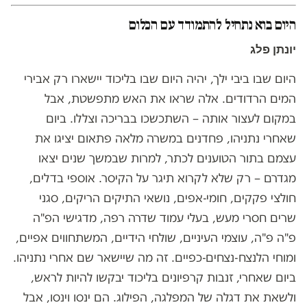
היום בוא נתחיל להתמודד עם הכלום
יונתן פלג
היום שבו ביבי ילך, יהיה היום שבו בליכוד יישארו רק אבירי
המים הרדודים. אלה שראו את האש מתפשטת, אבל
במקום לעצור אותה – השתכשכו בבריכה וצללו. ביום
שאחרי נתניהו, פחדנים במשרה מלאה פתאום יציגו את
עצמם בתור הטוענים לכתר, למרות שבמשך שנים יצאו
מגדרם – רק שלא לקרוא תיגר על הקיסר. אוספי בדלים,
חולצי פקקים, חומי-אפים, נושאי התיקים הריקים, סגני
שרים חסרי מעש, בעלי עמוד שדרה רפה, מדגישי הפ"ה
פ"ה פ"ה, עוצמי העיניים, שולחי הידיים, המשתחווים אפיים,
ומוחי הלנצח-נצחים-כפיים. זה מה שיישאר שם אחרי נתניהו.
ביום שאחרי, זנבות קרפיונים בליכוד יבקשו להיות לראש,
ולשאת את דגלה של המפלגה, הפילוג. הם ינסו וינסו, אבל