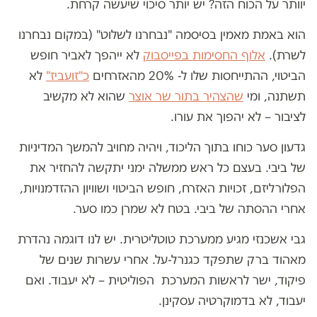
יוותר על הכוח הזה? יש יותר סיכוי שיעשה קרחת.
הוא באמת מאמין בסיסמה "נבחרנו לשלוט" (במקום נבחרנו
לשרת).
אלוף החסימות בפייסבוק
לא ייהפך לאביר חופש
הביטוי, ההתייחסות שלו ל- 20% מהאזרחים
כ"זועביז"
לא
תשתנה, ומי
שהצהיר בתור שר אוצר
שהוא לא מקשיב
לציבור – לא יהפוך את עורו.
גדעון סער כוחו בתוך הליכוד, ויהיה מחויב להמשך המדיניות
של ביבי. בעצם כל ראש ממשלה ימני יתקשה להחזיר את
הפלורליזם, זכויות האזרח, חופש הביטוי ושוויון ההזדמנויות,
אחרי ההסתה של ביבי. בטח לא שמרן כמו סער.
גבי אשכנזי מגיע ממערכת טוטליטרית. יש לנו דוגמה נהדרת
מאהוד ברק שתפקד כגנרל-על. אחרי עשרות שנים של
פיקוד, ישר לראשות המערכת הפוליטית – לא יעבוד. ואם
יעבוד, לא בדמוקרטיה עסקינן.