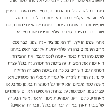
ליושנה, ומי שאחריו המבול – ממילא לא מפחד משריפות.
ביום בו הלהבה של נתניהו תכבה, המצביעים הערביים עדיין
לא ינועו אל הקלפי בכמויות אדירות כדי לבחור הנהגה
שתייצג ותקדם אותם כציבור. בהיותם ישראלים למופת, הם
שוב יבחרו בנציגים קולניים שלא סופרים את המצביע.
אחרי שנתניהו ילך, יו"ר האופוזיציה – זה שפניו כבר נמסו
מרוב הפעמים בהן רץ שלוח-זרועות אל עבר האש בתחנון
שתכניסהו תחת כנפה – ינסה לנכס לעצמו את ההצלחה.
הוא ימנה את הסיבות: זה בזכות ההתמדה. זה בגלל עצרת
המחאה עם השירים בכיכר. זה בזכות השבירה החזקה
ימינה. זה תודות לחזרה אל עמדות מפא"י ההיסטורית. ולא
משנה כמה פעמים הוא יחזור על המנטרות באופן פומבי, או
יצביע בפני המצלמות על נבחרת האנשים הראויים שעומדים
מאחוריו, כולם יידעו: המנהיגות ממנו והלאה, משך הבעירה
של ביבי התארך במידה רבה גם בגללו, ונבחרת הראויים?