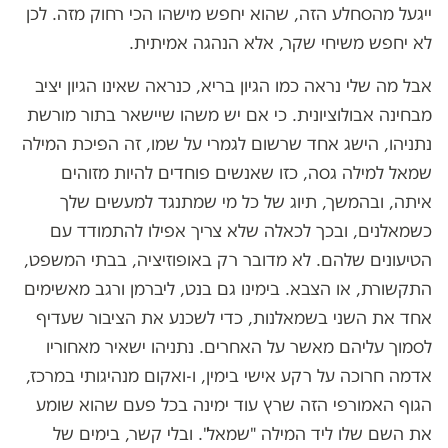
ייגעל מהסחלע הזה, שהוא יחפש מישהו הכי רחוק מזה. לכן
לא יחפש משיחי שקר, אלא הנהגה אמיתית.
אבל מה שלי נראה כמו הגיון בריא, כנראה שאינו הגיון יציב
מבחינה אבולוציונית. כי אם יש משהו שיישאר בתור מורשת
נתניהו, הישג אחד שרשום לגמרי על שמו, זה הפיכת המילה
שמאל למילה גסה, כזו שאנשים פוחדים להיות מזוהים
איתה, ובהמשך, תיוג של כל מי שמתנגד למעשים שלך
כשמאלנים, ובכך לכאלה שלא צריך אפילו להתמודד עם
הטיעונים שלהם. לא מדובר רק באופוזיציה, בבתי המשפט,
התקשורת, או הצבא. בימינו גם בנט, ליברמן ורגב מאשימים
אחד את השני בשמאלנות, כדי לשכנע את הציבור שעדיף
לסמוך עליהם מאשר על האחרים. נתניהו ישאיר מאחוריו
אדמה חרוכה על רקע אישי בימין, ו-ואקום מנהיגותי במרכז,
הגוף האמורפי הזה שרץ עוד ימינה בכל פעם שהוא שומע
את השם שלו ליד המילה "שמאל". ובלי קשר, בימים של