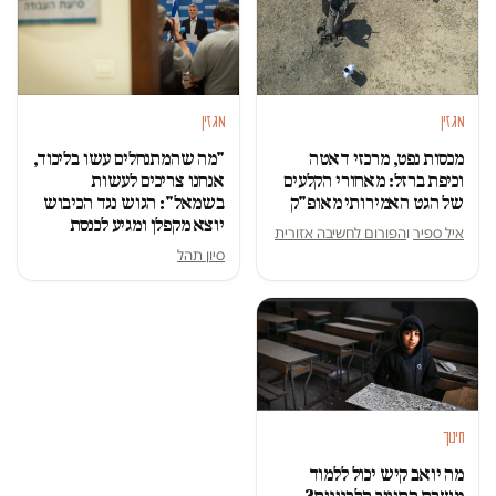
מגזין
מגזין
מכסות נפט, מרכזי דאטה
"מה שהמתנחלים עשו בליכוד,
וכיפת ברזל: מאחורי הקלעים
אנחנו צריכים לעשות
של הגט האמירותי מאופ"ק
בשמאל": הגוש נגד הכיבוש
יוצא מקפלן ומגיע לכנסת
איל ספיר
ו
הפורום לחשיבה אזורית
סיון תהל
חינוך
מה יואב קיש יכול ללמוד