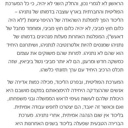
הראשון לא לגמרי נכון, והחלק השני לא יהיה, כי כל המערכת
הפוליטית והחברתית בארץ עוצבה בדמותו של נתניהו –
הליכוד הפך למפלגת השהאדה של ההיפר-ציונות ("לא היה
כלום חוץ מביבי, לא יהיה כלום חוץ מביבי, ומוחמד מחבל של
דאעש"); המפלגות האחרות מעלות מנהיגים בדמותו של
נתניהו שמנסים להיות אלטרנטיבה לנתניהו, ושיתרונם היחיד
הוא שהם לא נתניהו. למרות שהם משווקים את עצמם
כמשקה חדש ומרענן, הם לא יותר מביבי נטול ביביאין, שזה
תכלס הרכיב היחיד עם ערך תזונתי כלשהו.
המערכת הפוליטית, ובפרט הליכוד, מכילה כמות אדירה של
אנשים שההצדקה היחידה להימצאותם במקום מושבם היא
היכולת שלהם לעשות נעימי לראש הממשלה ובני משפחתו,
ואם וכאשר זה יאבד, הם יצטרכו לחפש עבודה אמיתית.
בליכוד אין שום הנהגה אמיתית, אחרי נתניהו. מערכת
הברירה הטבעית שפעלה בליכוד בשנים האחרונות היא