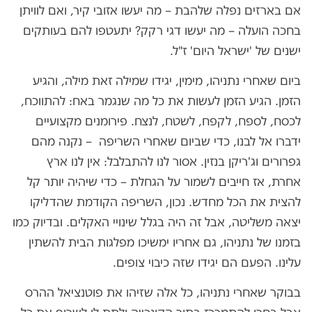
אם בארזים נפלה שלהבת – מה יעשו אזובי קיר, ואם לוויתן
בחכה הועלה – מה יעשו דגי רקק? יתעטפו להם בעותקים
ישנים של 'ישראל היום' ז"ל.
ביום שאחרי נתניהו, מימין, יגידו שמילה זאת מילה, והגיע
הזמן. הגיע הזמן לעשות את כל מה שנגמר באח: להתווכח,
לכסח, לספח, לקפח, לשטח, לנצח. פירומנים מקצועיים
ידברו אל לבנו, כדי שביום שאחרי השריפה – נקנה מהם
גפרורים וג'ריקן בנזין. אסור לנו להתבלבל: אין לנו ארץ
אחרת, אז חייבים לשמור על הגחלת – כדי שיהיה יותר קל
להצית את הכל מחדש. נכון, השריפה הקודמת שהדליקו
יצאה משליטה, אבל זה היה בגלל שינויי האקלים. ובדיוק כמו
בזמנו של נתניהו, גם אחריו ימשיכו מפלגות הבית להשתין
עלינו. הפעם הם יגידו שזה כיבוי צופים.
בבוקר שאחרי נתניהו, כל אלה שזיהו את פוטנציאל ההרס