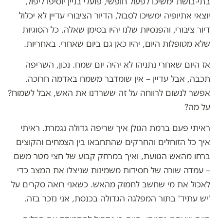
בתי-בושת ימשיכו לפעול חופשי, פועלי בניין יוסיפו ליפול,
יוצאי אתיופיה ימשיכו לסבול, הדיור הציבורי עדיין לא יכלול
דיור ציבורי, והפנסיות שלנו יהיו בסימן שאלה. כל הסוגיות
שלא מטופלות היום, יהיו כאן גם ביום שאחרי. באחריות.
אז היום שאחרי נתניהו לא יהיה יום שמח. נכון, השריפה
תכבה, אבל עדיין – אין שומדבר משמח באדמה חרוכה.
אפשר לנשום לרווחה על זה ששרדנו את האש, אבל לשמוח?
על מה?
ראיתי פעם ברמת הגולן איך שריפה גדולה נגמרת. ראיתי
איך כל הזוחלים והחרקים שהתחבאו בין הצמחים והקוצים
ברחו מהאש הגוועת, ואיך במרחק קבוע של חצי מטר משם
– עמדה שורה של חסידות משמינות שניצלו את המצב כדי
לאכול את מי שחשב לחמוק מהאש. כשאני רואה סקרים על
'יש עתיד' בתור המפלגה הגדולה בכנסת, אני נזכר בזה.