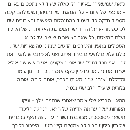
כזאת שמשאירה באיזור רק כאלה שעוד לא נתפסים כאיום
– או כצל של איום – על הנהגתו של נתניהו, ושיש להם קיבה
מספיק חזקה כדי לעמוד בהתנהלות האישית והציבורית שלו.
לכן כשטורף-העל היחיד של המערכת האקולוגית של הליכוד
נעלם מהשטח, כל שאר הציפורים שישבו על גבו או
הטפילים במעיו, והטורפים הזוטים שניזונו מהשאריות שלו,
כולם עלולים להיעלם ביחד איתו. ואני לא מתבייש להגיד את
זה – אני חרד לגורלו של אופיר אקוניס. אני חושש שהוא לא
ישרוד את זה. אני מדמיין טקס אזכרה, בו דני דנון עומד
ומדקלם "אנחנו שנינו מאותו הכפר, אותה קומה, אותה
בלורית שיער" והלב שלי נכמר.
ההיגיון הבריא שלי אומר שאחרי שנתניהו יילך – וניקוי
האורוות יעלה ערימה אדירה של חרא, והנהגת הליכוד
תישאר מסוכסכת, מבולבלת ושוחה עד קצה האף בזיבורית
של חזן-ביטן-זוהר-בוקר-אמסלם-קיש-מזוז – הציבור כל כך