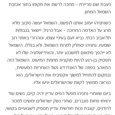
ניצבת שם מריירת – מחכה לרשת את מקומו בתור אכזבת
השמאל המתון.
כשנתניהו יעזוב אותנו לנפשנו, השמאל יעשה סיבוב מלא
מרצ על האדמה החרוכה – אבל כרגיל, יישאר בגבולות
תל-אביב רבתי. נביא זעם בעיניי עצמו, וסהרורי באוזני רוב
שומעיו. נתניהו יסתלק למרות השמאל, ולא בגללו. השמאל
לא ייהפך פתאום למשכנע יותר, והאידיאולוגיה שלו לא
תפסיק בן-רגע להיות מוקצית מחמת המיעוט. השמאל הזה
התאהב בפוזה של האנדרדוג נטול האחריות המעשית,
ובמקום להתחיל למשוך אקטיבית את הישראלים, הוא
כנראה ממשיך לקוות שהישראלים יגיעו אליו.
ביום שאחרי נתניהו מפעל הפיס עדיין יהיה קיים, נשים עוד
ירוויחו פחות מגברים, סוחרי נשק ישראלים ימשיכו למכור
לרודנים, קצבת נכות חודשית עדיין תספיק לשבועיים בקושי,