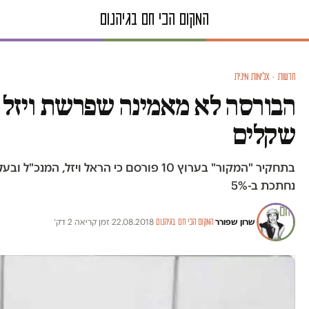
חדשות · אלימות מינית
שקלים
נחתכת ב-5%
שרון שפורר
·
·
22.08.2018
·
זמן קריאה 2 דק׳
המקום הכי חם בגיהנום