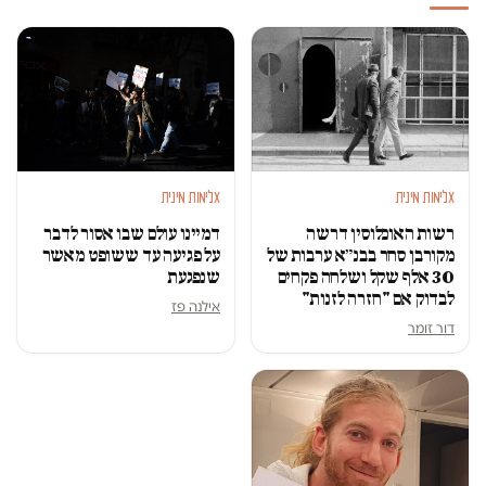
אלימות מינית
אלימות מינית
רשות האוכלוסין דרשה
דמיינו עולם שבו אסור לדבר
מקורבן סחר בבנ״א ערבות של
על פגיעה עד ששופט מאשר
30 אלף שקל ושלחה פקחים
שנפגעת
לבדוק אם "חזרה לזנות"
אילנה פז
דור זומר