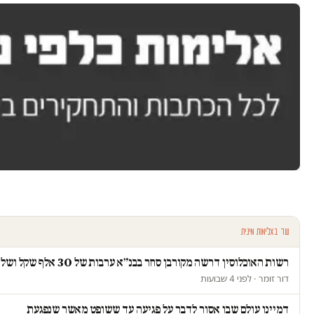
עוד באלימות מינית
רשות האוכלוסין דרשה מקורבן סחר בבנ״א ערבות של 30 אלף שקל ושלחה פקחים לבדוק אם "חזרה לזנות"
דור זומר · לפני 4 שבועות
דמיינו עולם שבו אסור לדבר על פגיעה עד ששופט מאשר שנפגעת