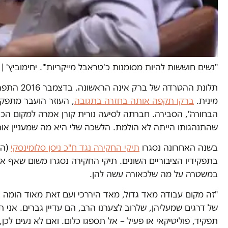
"נשים חוששות להיות מסומנות כ'טראבל מייקריות'". יחימוביץ'
|
תלונת הה
מינית.
ברקו תקפה אותה בחזרה בתגובה
, העוזר הועבר מתפקי
הבחורה", הסבירה. חברתה לסיעה נורית קורן אמרה למקום הכי 
שהתנהגותו הייתה לא הולמת. הלשכה שלי היא מה שמעניין אות
בשנה האחרונה נסגרו
תיקי החקירה נגד ח"כ ניסן סלומינסקי
(הב
בתפקידיו הציבוריים השונים. תיקי החקירה נסגרו משום שאף א
במשטרה על מה שלכאורה עשה להן.
"זה מקום עבודה מאד גדול, מאד היררכי ועם זאת מאוד הומה ומ
של דרגים שמעליהן, שלרוב לצערנו הרב, הם עדיין גברים. אני
תפקיד, פוליטיקאי או פעיל – אל תספגו כלום. ואם לא נעים לכן