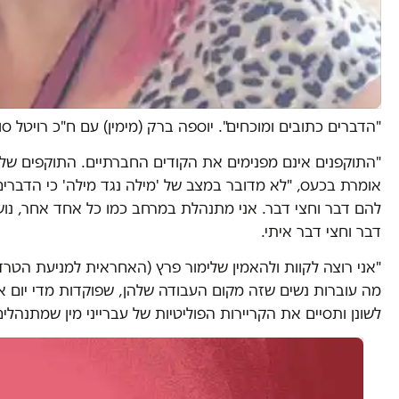
"הדברים כתובים ומוכחים". יוספה ברק (מימין) עם ח"כ רויטל סוו
"התוקפנים אינם מפנימים את הקודים החברתיים. התוקפים שלי
אומרת בכעס, "לא מדובר במצב של 'מילה נגד מילה' כי הדברי
להם דבר וחצי דבר. אני מתנהלת במרחב כמו כל אחד אחר, נוש
דבר וחצי דבר איתי.
"אני רוצה לקוות ולהאמין שלימור פרץ (האחראית למניעת הטר
מה עוברות נשים שזה מקום העבודה שלהן, שפוקדות מדי יום 
לשונן ותסיים את הקריירות הפוליטיות של עברייני מין שמתנהלי