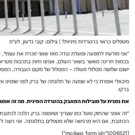
מטפלים כראוי בהטרדות מיניות?
|
צילום: קובי גדעון, לע"מ
"אני מודעת לתופעה ופועלת נגדה מאז שאני זוכרת את עצמי", 
בכמות חריגה מאשר בשאר העולם. אנחנו חיות בתרבות פטריארכל
ישנם שלושה מסלולי פעולה – המסלול של מקום העבודה, המסלול
מיכאלי אומרת כי לא שמעה על תלונתה של ברק לפני שפנינו א
ברקו.
את נמנית על מובילות המאבק בהטרדה המינית. מה זה אומ
"זה אומר שהחוק פועל כמו שצריך ושיוספה ברק הלכה לכתובת 
הכתובת, אם היא מרגישה שלא מטפלים בתלונתה. אני רוצה ל
[mc4wp_form id="1006521"]