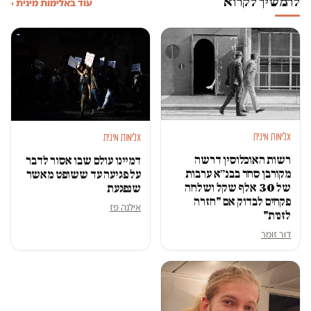
להמשיך לקרוא
עוד באלימות מינית ›
אלימות מינית
אלימות מינית
רשות האוכלוסין דרשה
דמיינו עולם שבו אסור לדבר
מקורבן סחר בבנ״א ערבות
על פגיעה עד ששופט מאשר
של 30 אלף שקל ושלחה
שנפגעת
פקחים לבדוק אם "חזרה
אילנה פז
לזנות"
דור זומר