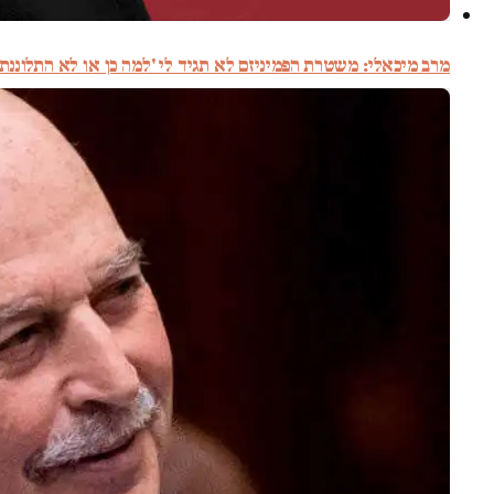
מרב מיכאלי: משטרת הפמיניזם לא תגיד לי 'למה כן או לא התלוננת'