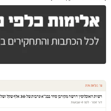
עוד באלימות מינית
רשות האוכלוסין דרשה מקורבן סחר בבנ״א ערבות של 30 אלף שקל ושלחה פקחים לבדוק אם "חזרה לזנות"
דור זומר · לפני 4 שבועות