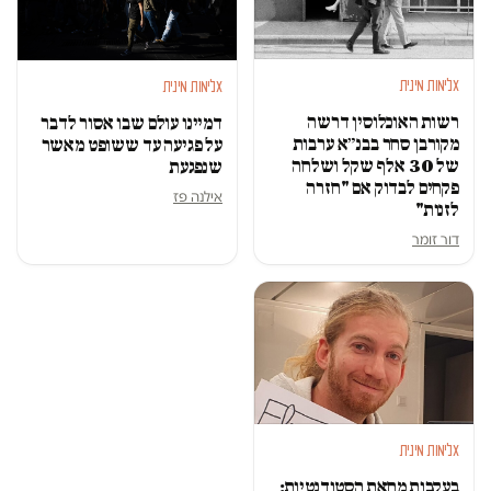
אלימות מינית
אלימות מינית
רשות האוכלוסין דרשה
דמיינו עולם שבו אסור לדבר
מקורבן סחר בבנ״א ערבות
על פגיעה עד ששופט מאשר
של 30 אלף שקל ושלחה
שנפגעת
פקחים לבדוק אם "חזרה
אילנה פז
לזנות"
דור זומר
אלימות מינית
בעקבות מחאת הסטודנטיות: