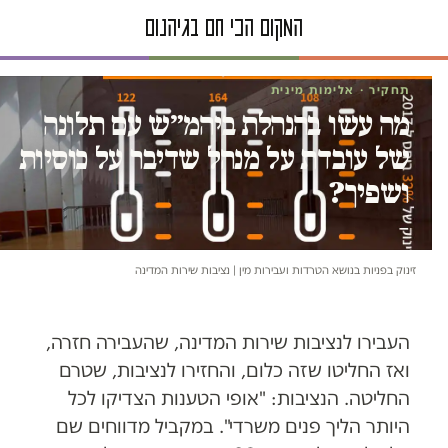
תחקיר · אלימות מינית
מה עשו בהנהלת ביהמ״ש עם תלונה
של עובדת על מנהל שדיבר על כוסיות
ושפיך?
זינוק בפניות בנושא הטרדות ועבירות מין | נציבות שירות המדינה
העבירו לנציבות שירות המדינה, שהעבירה חזרה,
ואז החליטו שזה כלום, והחזירו לנציבות, שטרם
החליטה. הנציבות: "אופי הטענות הצדיקו לכל
היותר הליך פנים משרדי". במקביל מדווחים שם