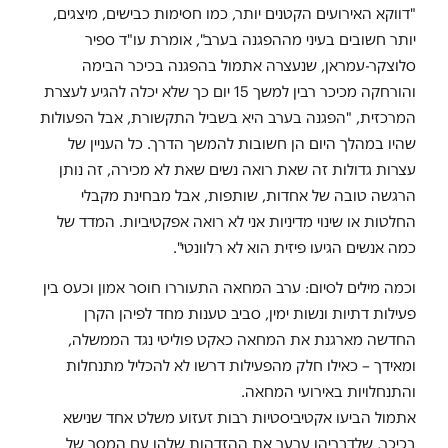
"דווקא האירועים הקטנים יותר, כמו חסימות כבישים, מיצגים,
יותר חשובים בעיני מההפגנה בערב", אומרת עו"ד ספיר
סלוצקר-עמראן, שנעצרה אתמול בהפגנה בכיכר הבימה
והורחקה מכיכר רבין למשך 15 יום כך שלא יכלה להגיע לעצרת
המרכזית, "הפגנה בערב היא בשביל התקשורת, אבל הפעולות
שהיו במהלך היום הן חשובות להמשך הדרך. כל העניין של
עצרות גדולות זה שאת רואה נשים שאת לא מכירה, זה נותן
הרגשה טובה של אחדות, שותפות, אבל מבחינת מקבלי
החלטות או שינוי מדיניות אני לא רואה אפקטיביות. המדד של
כמה אנשים הגיעו פיזית הוא לא רלוונטי".
וכמה מילים לסיום: ערב המחאה התעוררו חוסר אמון וכעס בין
פעילות דתיות ונשות ימין, סביב טענות מחד לפיהן הקרן
החדשה מארגנת את המחאה כאקט פוליטי נגד הממשלה,
ומאידך – כאילו חלק מהפעילות דרשו לא להכליל מתנחלות
והתנחלויות באירועי המחאה.
אתמול הביעו אקטיביסטיות רבות זעזוע משלט אחד שנישא
בכיכר, שלדבריהן ערער את ההזדהות שלהן עם המסר של