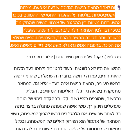
י
ום לאחר מחאת הנשים הגדולה שידענו אי פעם, מצרות
אקטיביסטיות בולטות על ההעדר היחסי של ההמונים בכיכר
אמש. רבות משוות בין ההפגנה של ארגוני הנשים שהתקיימה
בכיכר רבין לבין המחאה הלהט"בית ביולי השנה, שקיבלה
לכאורה יותר תמיכה מהציבור הרחב, ולאירועים נוספים שמילאו
את הכיכר. בהפגנה אמש נראו לא מעט איים ריקים מאישה ואיש.
כיכר (חצי) ריקה? צילום רחפן משתי זוויות | צילום: רום ברנע
ההשוואה הזו לא רלוונטית: בעוד להט"בים נלחמו בעד הזכות
להיות הורים, עמדה קדושה בחברה הישראלית, שהדמוגרפיה
בראש מעייניה, מחאת הנשים אינה בעד – אלא נגד. המחאה
מתמקדת ביציאה נגד גילויי האלימות המזוויעים, הבלתי
נתפשים, שמופנים כלפי נשים. קל יותר לקדם דימוי של הורים
מערסלים תינוק רך, משל אישה שגופתה מתגלה בחצר ביתה
רק לאחר שבועיים. אם הלהט"בים דרשו להפוך למשפחה, נושא
המחאה של אתמול הוא הפירוק האלים של המשפחה. ובכלל,
מחאות שמבוססות על שלילה הן תמיד קשות יותר להזדהות