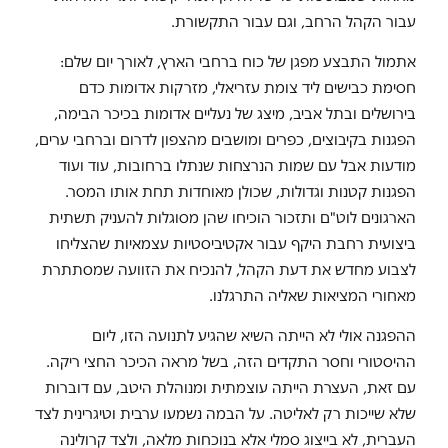
עבור הקהל הרחב, וגם עבור התקשורת.
אתמול התבצע מפגן של כוח ברחבי הארץ, לאורך יום שלם:
חסימת כבישים ליד צומת עזריאלי, מזרקות אדומות כדם
בירושלים ובתל אביב, מיצג של נעליים אדומות בכיכר הבימה,
הפגנות בקיבוצים, כפרים ומושבים מהצפון לדרום וברחבי ערים,
מודעות אבל עם שמות הנרצחות שנתלו ברחובות, עוד ועוד
הפגנות קטנות וגדולות, שכולן מאוחדות תחת אותו המסר.
הארגונים לוט"ם ותזכור הוכיחו שהן מסוגלות להעניק תשתית
ביצועית רחבת היקף עבור אקטיביסטיות עצמאיות שהצליחו
לצבוע מחדש את דעת הקהל, להנכיח את הזוועה שמסתתרת
מאחורי המציאות שאליה התרגלנו.
ההפגנה אולי לא הייתה השיא שהגיע לתנועה הזו, ליום
ההיסטורי וחסר התקדים הזה, בשל מראה הכיכר החצי ריקה.
עם זאת, העצרת הייתה עוצמתית ומנוהלת היטב, עם דוברות
שלא שייכות רק לאליטה. על הבמה נשמעו ערבית וטיגרינית לצד
העברית, לא בייצוג סמלי אלא בנוכחות מלאה, ולצד קרולינה