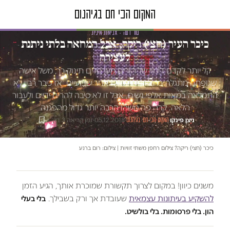
טור דעה · אלימות מינית
כיכר העיר (חצי) ריקה, אבל המחאה בלתי ניתנת
לעצירה
קל יותר לקדם דימוי של הורים מערסלים תינוק רך, משל אישה
שגופתה מתגלה בחצר ביתה רק לאחר שבועיים. אז כיכר רבין לא
התמלאה במאות אלפי נשים, אבל זו לא סיבה להרים ידיים ולעבור
הלאה. קרה פה משהו הרבה יותר גדול מהפגנה
ניצן פינקו
·
·
05.12.2018
·
זמן קריאה 3 דק׳
המקום הכי חם בגיהנום
כיכר (חצי) ריקה? צילום רחפן משתי זוויות | צילום: רום ברנע
משנים כיוון! במקום לצרוך תקשורת שמוכרת אותך, הגיע הזמן
להשקיע בעיתונות עצמאית
שעובדת אך ורק בשבילך.
בלי בעלי
הון. בלי פרסומות. בלי בולשיט.