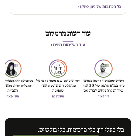
כל הכתבות של ניצן פינקו ›
עוד דעות מהמקום
עוד באלימות מינית ›
רשות האוכלוסין דרשה מקורבן
דמיינו עולם שבו אסור לדבר על
בעקבות מחאת הסטודנטיו
סחר בבנ״א ערבות של 30 אלף
פגיעה עד ששופט מאשר
רוזנבליט יורחק מהאוניבר
שקל ושלחה פקחים לבדוק אם
שנפגעת
העברית
"חזרה לזנות"
דור זומר
אילנה פז
אילי פארי
בלי בעלי הון. בלי פרסומות. בלי בולשיט.