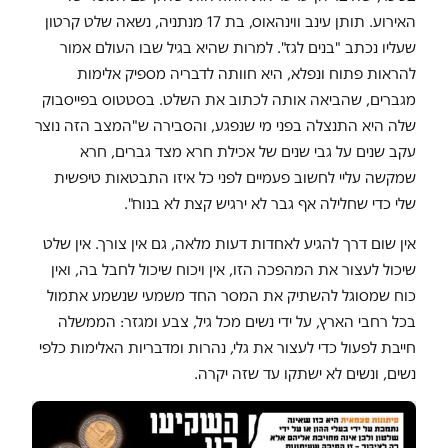
האירוע. תותן עינב ווינהאוס, בת 17 מנתניה, נשאה שלט קרטון
שעליו נכתב "בנים לגז". למרות שהיא בגיל שבו העולם אמור
להראות פתוח ונפלא, היא חוותה לדבריה מספיק אלימות
מגברים, שהביאה אותה לכתוב את השלט. בסטטוס בפייסבוק
שלה היא התנצלה בפני מי שנפגע, והסבירה ש"המצב הזה נוצר
עקב שנים על גבי שנים של אכילת חרא מצד גברים, חרא
שמקשה עליי לחשוב פעמיים לפני כל איזו התבטאות טיפשית
שלי כדי שחלילה אף גבר לא ירגיש קצת לא בנוח".
אין שום דרך להגיע לאחדות דעות מלאה, גם אין צורך. אין שלט
שיכול לעצור את המהפכה הזו, אין ויכוח שיכול לחבל בה, ואין
כוח שמסוגל להשתיק את המסר החד משמעי שנשמע אתמול
בכל רחבי הארץ, על ידי נשים מכל גיל, צבע ומגזר: הממשלה
חייבת לפעול כדי לעצור את גלי, נהרות ומדבריות האלימות כלפי
נשים, ונשים לא ישתקו עד שזה יקרה.