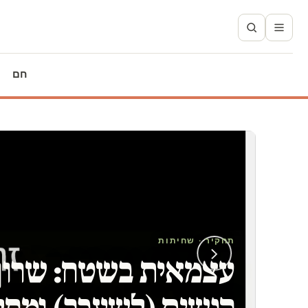
חם
תחקיר · שחיתות
עצמאית בשטח: שרון 
הנשים (לשעבר) ומחלי