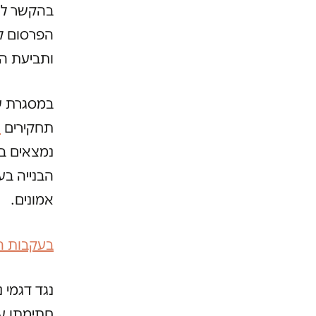
בהקשר לדג
הפרסום לג
ותביעת ה
במסגרת ע
תחקירים
א
נמצאים ב
הבנייה בע
אמונים.
בעקבות הכ
חתימתו על