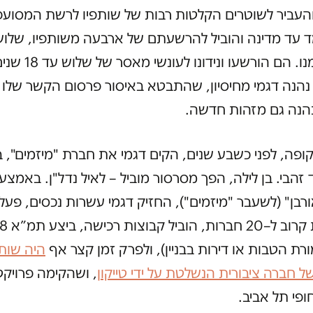
העביר לשוטרים הקלטות רבות של שותפיו לרשת המסועפ
ד עד מדינה והוביל להרשעתם של ארבעה משותפיו, שלו
זוטרים ממנו. הם הורשעו ו
הנה דגמי מחיסיון, שהתבטא באיסור פרסום הקשר שלו ל
הנה גם מזהות חדשה.
פה, לפני כשבע שנים, הקים דגמי את חברת "מיזמים", 
 זהבי. בן לילה, הפך מסרסור מוביל – לאיל נדל"ן. באמצע
רבן" (לשעבר "מיזמים"), החזיק דגמי עשרות נכסים, פעל
רת הטבות או דירות בבניין‏), ולפרק זמן קצר אף
היה שות
ל חברה ציבורית הנשלטת על ידי טייקון
, ושהקימה פרויקט
ופי תל אביב.