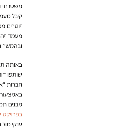
משטרתי ו
קיבל מעמ
מעמד זה נ
ובהמשך נ
באותה תקו
שותפו דוד
חברות "או
מבנים תמו
בפרויקט ש
ענקי מול ח