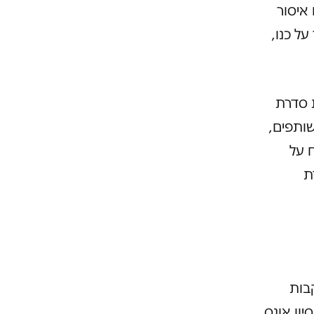
איסור
ל כנו,
 סדרת
ותפים,
 על
ת
 בעקבות
ון אונס,