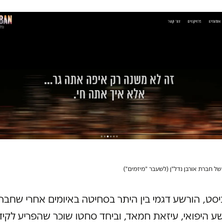
ל חברת אורבן נדל"ן (לשעבר "מיזמים")
יסט, הורשע דגמי בין היתר בסחיטה באיומים אחרי שחבר
ע היפואי, עיזאת חמאד, וביחד סחטו שוכר שהפריע לקיד