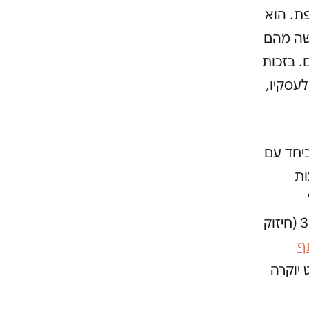
ת. הוא
שה מהם
נידונו לעונשי מאסר של שלוש עד 18 שנים. בזכות
עסקיו,
ביחד עם
ות
באמצעות קרוב ל–20 חברות, הוביל קבוצות רכישה, ביצע תמ”א 38 ‏(חיזוק
ף
 יוקרה