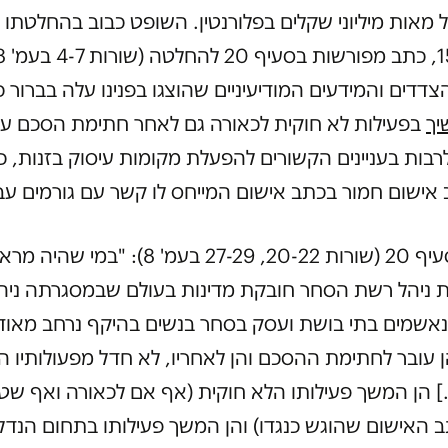
 מאות מיליוני שקלים בפלורנטין. השופט כבוב בהחלטתו מ
הצדדים והמידעים המודיעיניים שהוצגו בפנינו עלה בברור 
יך
בפעילות לא חוקית לכאורה גם לאחר חתימת הסכם ע
רבות בעניינים הקשורים להפעלת מקומות עיסוק בזנות, כ
 אישום חמור בכתב אישום המייחס לו קשר עם גורמים עברי
בהמשך סעיף 20 (שורות 20-22, 27-29 בעמ' 8): "במי שהי
ת ניהל רשת הסחר חובקת מדינות בעולם שבמסגרתה ניה
נאשמים בתי בושת ועסק בסחר בנשים בהיקף נרחב מאוד
 עובר לחתימת ההסכם והן לאחריו, לא חדל מפעולותיו ה
] הן המשך פעילותו הלא חוקית (אף אם לכאורה ואף שט
 האישום שהוגש כנגדו) והן המשך פעילותו בתחום הנדל"