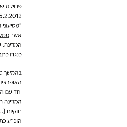
פרויקט של
"מטיעוני 
אשר
ממש
המדינה, ל
כנגדו כתב
האופרציו
יחד עם ה
המדינה הן
חוקיות […
הוכרע כתב