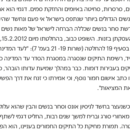
, סרסרות, סחיטה באיומים והחזקת סמים. דגמי הוא א
שים הגדולים ביותר שנתפס בישראל אי פעם ונחשד שהי
שת סחר בנשים שכללה הברחה לישראל של מאות נשים 
אירופה ו
מפורשות בסעיף 19 להחלטה (שורות 19- 21 בעמ' 7)
יד, רשימת התיקים שנסגרה במסגרת הסדר עד המדינה כ
ים בעבירות דומות. כבר במהלך שמיעת עדותו הובהר, כי 
ו כתב אישום חמור נוסף, וכי אמירתו כי זנח את דרך הפשע
 המציאות".
2007, כשנעצר בחשד לניסיון אונס וסחר בנשים והבין שהוא עלו
אחורי סורג ובריח למשך שנים רבות, החליט דגמי לשתף
. תמורת מחיקת כל התיקים החמורים בעניינו, הוא הפך