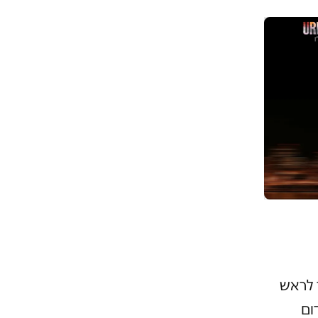
 לראש
ום