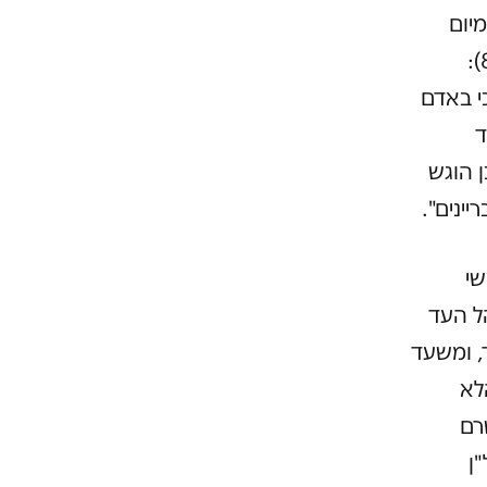
יום
15.2.2012, כתב מפורשות בסעיף 20 להחלטה (שורות 4-7 בעמ' 8):
כי באדם
ד
ן הוגש
ינים".
ה מראשי
ל העד
, ומשעד
לא
רם
ן