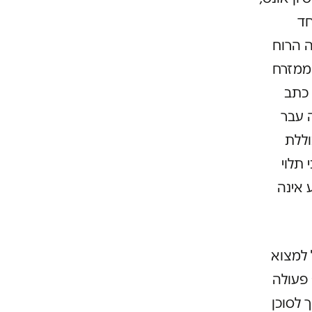
חד
ה הרוח
ממזרח
העסקתן בזנות. השופט כבוב, בהחלטתו מיום 15.2.2012, כתב
: "לעד המדינה עבר
וללת
תלוי
 אינה
ל למצוא
 פעולה
 לסוכן