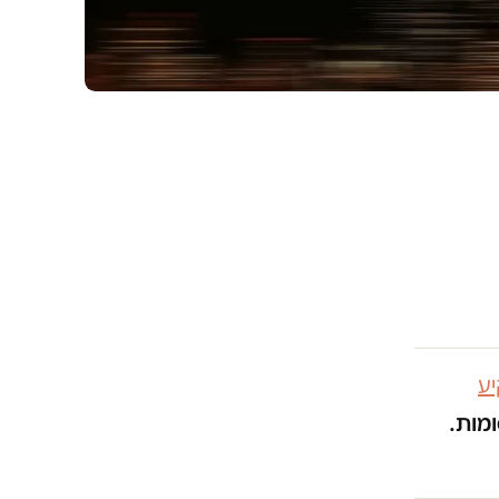
ע
ומות.