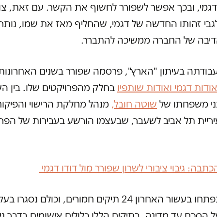
מי, ובכך אפשר לשפורר לחשוף את הקשר. עם זאת, צו 
בי זהותו החדשה של דגמי, שהחליף מאז את שמו, נותר ע
דיבה של החברה ממשיכה להתברר.
בודתה בעיתון "הארץ", פרסמה שפורר בשנים האחרונות
ודות דגמי ואודות שותפיו
בחלק מהפרויקטים שלו. בין הש
ני משפחתו של
שוטה חובל,
מנהל מחלקת הרישוי והפיקוח
יריית תל אביב לשעבר, שבעצמו הורשע בעבירות של הפר
תבה: גיבוי ציבורי לשרון שפורר מול דודו דגמי
נגד דגמי נפתחו בעשור האחרון 24 תיקים חמורים, וכולם נסגרו
 הסכם עד מדינה. בתיקים הללו כלולים אישומים בדבר ניסי