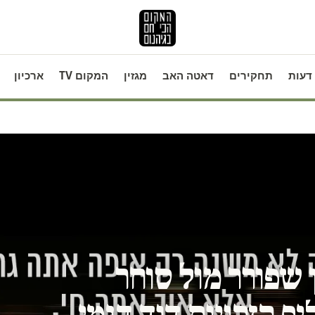
דעות
תחקירים
דאטה האב
מגזין
המקום TV
ארכיון
שפורר מול סוחר
ף הזהויות דוד דגמי