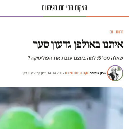
חדשות · חם
איתנו באולפן גדעון סער
שאלה מס' 5: למה בעצם עזבת את הפוליטיקה?
שרון שפורר
·
·
04.04.2017
·
זמן קריאה 3 דק׳
המקום הכי חם בגיהנום