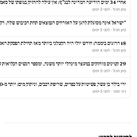
אחרי 34 ימים הודיעה המדינה לבג"ץ: אין עילה להחזיק בגופתו של סאמי ג'עסוס
סיון תהל · לפני 3 ימים
"ישראל אינה מסוגלת להגן על האזרחים הנמצאים תחת הכיבוש שלה. רק כ
סיון תהל · לפני 3 ימים
18 הרוגים ביממה: חודש יולי היה הקטלני ביותר מאז תחילת הפסקת האש ברצועת עזה
סיון תהל · לפני 4 ימים
29 קטינים מוחזקים במעצר מינהלי יותר משנה, ומספר הנשים הכלואות על רקע ביטחוני זינק ב-67 אחוז
סיון תהל · לפני 5 ימים
ירי בילד בן עשר, פשיטות על כפרים, שריפת רכבים, וניתוק מים: יותר מ-20 תקיפות ביממה אחת בגדה
דור זומר · לפני 5 ימים