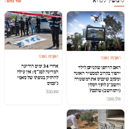
להמשיך לקרוא
עוד בחם ›
דמוקרטיה במשבר
דמוקרטיה במשבר
אחרי 34 ימים הודיעה
האם הרחפן שקניתם לילד
המדינה לבג"ץ: אין עילה
יהפוך בקרוב למכשיר האזנה
להחזיק בגופתו של סאמי
ומעקב שיכניס את המשטרה
ג'עסוס
והשב״כ לתוך הסלון
(והמחשב) שלכם?
סיון תהל
אילי פארי