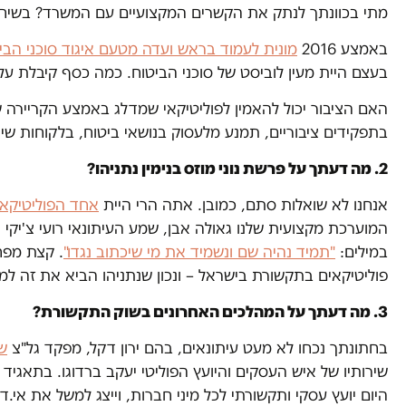
מתי בכוונתך לנתק את הקשרים המקצועיים עם המשרד? בשיחת ט
באמצע 2016
מונית לעמוד בראש ועדה מטעם איגוד סוכני הבי
בעצם היית מעין לוביסט של סוכני הביטוח. כמה כסף קיבלת על
האם הציבור יכול להאמין לפוליטיקאי שמדלג באמצע הקריירה ש
בתפקידים ציבוריים, תמנע מלעסוק בנושאי ביטוח, בלקוחות ש
2. מה דעתך על פרשת נוני מוזס בנימין נתניהו?
אנחנו לא שואלות סתם, כמובן. אתה הרי היית
אחד הפוליטיקאים
המוערכת מקצועית שלנו גאולה אבן, שמע העיתונאי רועי צ'יקי
במילים:
"תמיד נהיה שם ונשמיד את מי שיכתוב נגדו"
. קצת מפח
פוליטיקאים בתקשורת בישראל – ונכון שנתניהו הביא את זה ל
3. מה דעתך על המהלכים האחרונים בשוק התקשורת?
בחתונתך נכחו לא מעט עיתונאים, בהם ירון דקל, מפקד גל"צ
ש
שירותיו של איש העסקים והיועץ הפוליטי יעקב ברדוגו. בתאגיד נ
היום יועץ עסקי ותקשורתי לכל מיני חברות, וייצג למשל את אי.