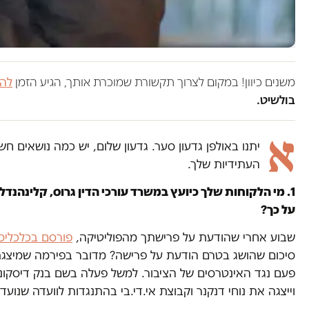
משנים כיוון! במקום לצרוך תקשורת שמוכרת אותך, הגיע הזמן
להש
בולשיט.
א
יתנו באולפן גדעון סער. גדעון שלום, יש כמה נושאים ח
העתידיות שלך.
1. מי הלקוחות שלך כיועץ במשרד עורכי הדין גרוס, קלינהנ
על כך?
שבוע אחרי שהודעת על פרישתך מהפוליטיקה,
פורסם בכלכליס
סיכום שהושג בטרם הודעת על פרישה? מדובר בפירמה שמיצגת ר
פעם נגד האינטרסים של הציבור. למשל פעלה בשם בנק דיסקו
וייצגה את נוחי דנקנר וקבוצת אי.די.בי בהתנגדות לוועדה שנועד