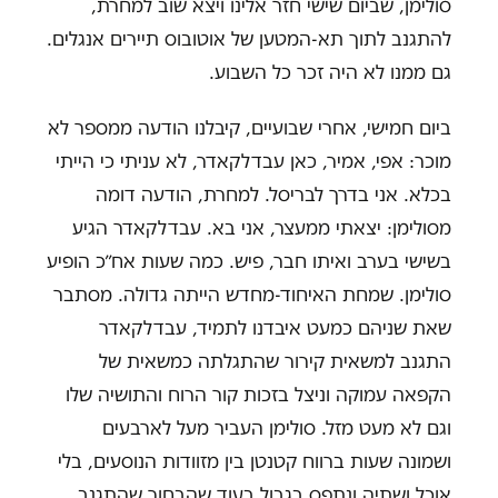
סולימן, שביום שישי חזר אלינו ויצא שוב למחרת,
להתגנב לתוך תא-המטען של אוטובוס תיירים אנגלים.
גם ממנו לא היה זכר כל השבוע.
ביום חמישי, אחרי שבועיים, קיבלנו הודעה ממספר לא
מוכר: אפי, אמיר, כאן עבדלקאדר, לא עניתי כי הייתי
בכלא. אני בדרך לבריסל. למחרת, הודעה דומה
מסולימן: יצאתי ממעצר, אני בא. עבדלקאדר הגיע
בשישי בערב ואיתו חבר, פיש. כמה שעות אח״כ הופיע
סולימן. שמחת האיחוד-מחדש הייתה גדולה. מסתבר
שאת שניהם כמעט איבדנו לתמיד, עבדלקאדר
התגנב למשאית קירור שהתגלתה כמשאית של
הקפאה עמוקה וניצל בזכות קור הרוח והתושיה שלו
וגם לא מעט מזל. סולימן העביר מעל לארבעים
ושמונה שעות ברווח קטנטן בין מזוודות הנוסעים, בלי
אוכל ושתיה ונתפס בגבול בעוד שהבחור שהתגנב