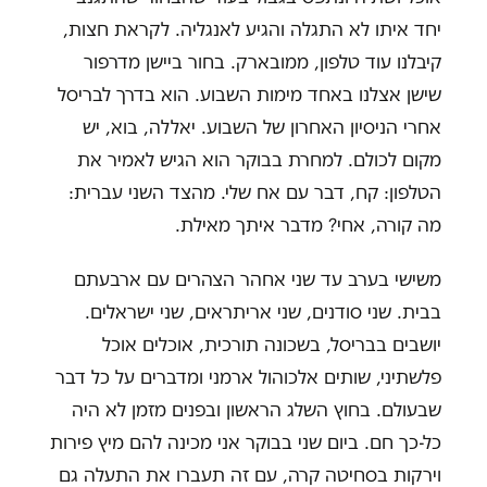
יחד איתו לא התגלה והגיע לאנגליה. לקראת חצות,
קיבלנו עוד טלפון, ממובארק. בחור ביישן מדרפור
שישן אצלנו באחד מימות השבוע. הוא בדרך לבריסל
אחרי הניסיון האחרון של השבוע. יאללה, בוא, יש
מקום לכולם. למחרת בבוקר הוא הגיש לאמיר את
הטלפון: קח, דבר עם אח שלי. מהצד השני עברית:
מה קורה, אחי? מדבר איתך מאילת.
משישי בערב עד שני אחהר הצהרים עם ארבעתם
בבית. שני סודנים, שני אריתראים, שני ישראלים.
יושבים בבריסל, בשכונה תורכית, אוכלים אוכל
פלשתיני, שותים אלכוהול ארמני ומדברים על כל דבר
שבעולם. בחוץ השלג הראשון ובפנים מזמן לא היה
כל-כך חם. ביום שני בבוקר אני מכינה להם מיץ פירות
וירקות בסחיטה קרה, עם זה תעברו את התעלה גם