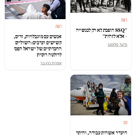
דעות
דעות
״SSQ הופכת לא רק לכנופייה
– אלא לזהות״
אנשים עם מוגבלויות, זרים,
קשישים וערבים: השוליים
גלעד פלומבו
החברתיים של ישראל הפכו
לרולטה רוסית
אפרת כהן בר
חם
היעדר אשרות עבודה, והיתר