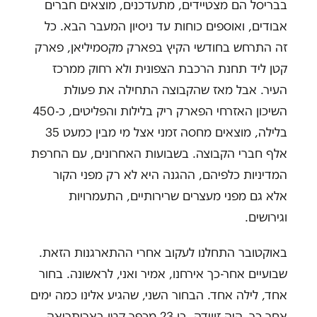
בבריסל הם מצטיידים, מתעדכנים, מוצאים חברים
אבודים, ואוספים כוחות עד ניסיון המעבר הבא. כל
זה התרחש בחודשי הקיץ בפארק מקסמיליאן, פארק
קטן ליד תחנת הרכבת הצפונית ולא רחוק ממרכז
העיר. אבל מאז שהקבוצה התחילה את פעולת
השיכון האזרחי הפארק ריק בלילות והפליטים, כ-450
בלילה, מוצאים מחסה זמני אצל מי מבין כמעט 35
אלף חברי הקבוצה. בשבועות האחרונים, עם החרפת
המדיניות כלפיהם, ההגנה היא לא רק מפני הקור
אלא גם מפני מעצרים שרירותיים, התעמרויות
וגירושים.
באוקטובר התחלנו לעקוב אחרי ההתארגנות הזאת.
שבועיים אחר-כך אירחנו, אמיר ואני, לראשונה. בחור
אחד, לילה אחד. הבחור השני, שהגיע אלינו כמה ימים
אחר כך, היה זווידה, בן 23 מכפר קטן באריתריאה.