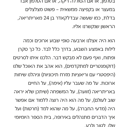
בטלפון, או אם הסוללה ריקה, או אם הטלפון אבד
במעצר או בקפיצה ממשאית – פשוט מצלצלים
בדלת, כמו שעשה עבדלקאדר בן 24 מאריתריאה,
הראשון שנקשרנו אליו.
הוא היה אצלנו ארבעה סופי שבוע ארוכים וכמה
לילות באמצע השבוע, בדרך כלל לבד. כל כך סקרן
ופתוח, ואף פעם לא מבקש דבר. הלכנו איתו לסרטים
(דוקומנטריים למתקדמים), הוא אהב את האוכל שלנו
(היפסטרי עם וריאציות מזרח תיכוניות) וניהלנו שיחות
ארוכות. על מה שעבר עליו (אימה), על החיים
באריתריאה (זוועה), על המשפחה (שיתכן שלא יראה
שוב לעולם), על מה הוא היה רוצה ללמוד אם אפשר
היה (מדעי החברה), על מה שהוא למד (חרטות) ועל
איך הדברים מתנהלים באירופה, בית הספר היומיומי
שלו, לטוב ולרע.