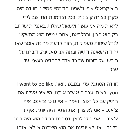
הוא קרא לי איפו ולשנינו יחד ״מיי פמילי״. זווידה היה
סקרן בצורה קיצונית ובכל הזדמנות התיישב לידי
לראות מה אני עושה ולשאול שאלות באנגלית שלרוב
רק הוא הבין. ובכל זאת, אחרי יומיים הוא התעקש
לנהל שיחות מעמיקות, רצה לדעת מה זה אומר שאני
יהודיה שאינה דתייה ובמה אני מאמינה. דיברנו על
חופש ועל הזכות של כל אדם להחליט בעצמו על
ערכיו.
זווידה הסתכל עליי במבט מואר, I want to be like
you. באותו ערב הוא עזב אותנו. השאיר אצלנו את
התיק עם כל חפציו ואמר – איי גו טו צ׳אנס. איף
צ׳אנס – אני לא צריך את התיק הזה יותר. איף נו
צ׳אנס – אני חוזר לכאן. למחרת בבוקר הוא היה כבר
בלונדון. אני לא יודעת אם הוא השתנה או לא. אנחנו