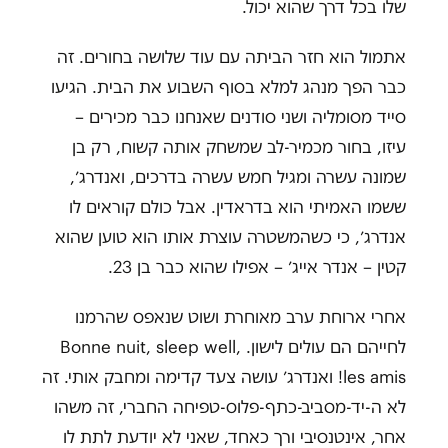
שלו בכל דרך שהוא יכול.
אתמול הוא חזר הביתה עם עוד שלושה בחורים. זה
כבר הפך מנהג למלא בסוף השבוע את הבית. הגיעו
סייד מסומליה ושני סודנים שאנחנו כבר מכירים –
עיזו, בחור מכמיר-לב שמשחק אותה קשוח, רק בן
שמונה עשרה ומגיל חמש עשרה בדרכים, ואנדרג׳,
ששמו האמיתי הוא בדראדין. אבל כולם קוראים לו
אנדרג׳, כי כשהמשטרה עוצרת אותו הוא טוען שהוא
קטין – אנדר אייג׳ – אפילו שהוא כבר בן 23.
אחרי ארוחת ערב מאוחרת ושוט שנאפס שהרמנו
לחייהם הם עולים לישון. Bonne nuit, sleep well,
les amis! ואנדרג׳ עושה צעד קדימה ומחבק אותי. זה
לא ה-יד-מסביב-כתף-פלוס-טפיחה החברי, זה משהו
אחר, אינטנסיבי ורך כאחד, שאני לא יודעת לתת לו