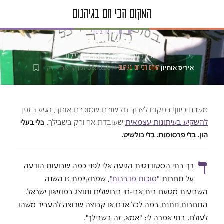
טור דעה · דיור ציבורי
קרטון וביצוע
הבית שלי: קרטון וחתיכת ניילון
איריס אוחיון
·
·
08.10.2014
·
זמן קריאה 4 דק׳
המקום הכי חם בגיהנום
משנים כיוון! במקום לצרוך תקשורת שמוכרת אותך, הגיע הזמן
להשקיע בעיתונות עצמאית
שעובדת אך ורק בשבילך.
בלי בעלי
הון. בלי פרסומות. בלי בולשיט.
ד
רך בתי הסטודנטית הגיעה אלי לפני כמה שבועות הודעה
על תחרות
"סוכות מדברות"
, שמתקיימת זו השנה
השביעית מטעם בית אבי-חי בירושלים ותוצג במוזיאון ישראל.
התחרות נותנת במה לכל אדם או קבוצה שרוצה להעביר משהו
לעולם. בתי אמרה לי: "אמא, זה בשבילך".