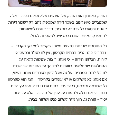
החלק האחרון הוא החלק של האנשים שלא זכאים בכלל – אלה
שמקבלים סיוע זעום בשכר דירה שמספיק להם רק לשכור דירות
קטנות וכמעט כל שנה לעבור בית. הדבר גורם למשפחות
להתפרק, לא יוצר שום בסיס יציב למשפחה לגדול.
כל החומרים שנבחרו מייצגים משהו שקשור למאבק: הקרטון –
נבחר כי כולנו גרים בבתים מקרטון , אין לנו ממ"ד וכמעט אין
קירות. הצלופן הירוק – כי אנחנו רוצות שקיפות מלאה על
ההחלטות שמחליטים בוועדות למיניהן: על החובות שרושמים
לנו בלי לתת הסברים ועל זה שכל הזמן מפחידים אותנו בפינוי,
אם אנחנו לא משלמים או לא עומדים בקריטריון. הגג הוא מקרטון
גלי שמדמה אזבסט, כי יש עדיין בתים עם גג כזה. ועלי עץ הזית
נבחרו כי אנחנו לא נלחמות על עניין של מה בכך אלא על זכות
יסוד – קורת גג. חוץ מזה לשלום פנינו ושלווה בבית.