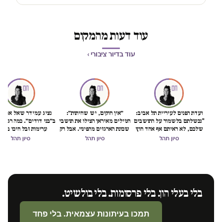
עוד דעות מהמקום
עוד בדיור ציבורי ›
ועדת הפנים לעיריית תל אביב:
״אין חוקים, יש שחיתות״:
נציג עמידר שאל אם מד
"נכשלתם בלשמור על התושבים
הטילים מאיראן הצילו את תושבי
ב״בני דודים״. כמה רגעים
שלכם, לא ראיתם אף אחד חוץ
שכונת הארגזים מהפינוי. אבל רק
ערימות זבל חיכו בכני
מההכנסות שלכם"
בינתיים
סיון תהל
סיון תהל
סיון תהל
בלי בעלי הון. בלי פרסומות. בלי בולשיט.
תמכו בעיתונות עצמאית. בלי פחד