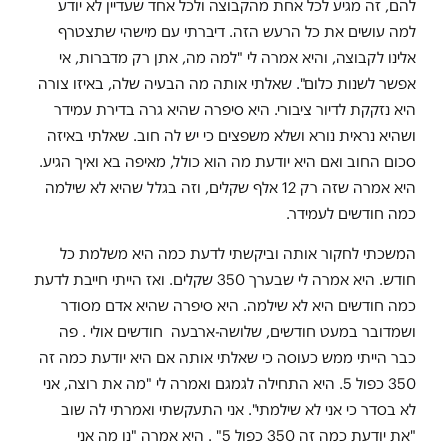
להם, זה מגיע לכל אחת מהקבוצה ולכל אחד שעדיין לא יודע
למה עושים את כל הרעש הזה. דיברתי עם מישהי שתצטרף
אלינו לקבוצה, והיא אמרה לי "למה מה, אתן רק מדברות, אי
אפשר לשנות כלום". שאלתי אותה מה הבעיה שלה, באיזו צורה
היא נזקקת לדיור ציבורי. היא סיפרה שהיא גרה בדירת עמידר
ושהיא נראית נורא ושלא משפצים כי יש לה חוב. שאלתי באיזה
סכום החוב ואם היא יודעת מה הוא כולל, מאיפה בא ואיך הגיע.
היא אמרה שזה רק 12 אלף שקלים, וזה בגלל שהיא לא שילמה
כמה חודשים לעמידר.
המשכתי לחקור אותה וביקשתי לדעת כמה היא משלמת כל
חודש. היא אמרה לי שבערך 350 שקלים. ואז הייתי חייבת לדעת
כמה חודשים היא לא שילמה. היא סיפרה שהיא אדם מסודר
ושמדובר במעט חודשים, שלושה-ארבעה חודשים אולי . פה
כבר הייתי ממש כעוסה כי שאלתי אותה אם היא יודעת כמה זה
350 כפול 5. היא התחילה לגמגם ואמרה לי "מה את רוצה, אני
לא בסדר כי אני לא שילמתי". אני התעקשתי ואמרתי לה שוב
"את יודעת כמה זה 350 כפול 5" . היא אמרה "נו מה אני