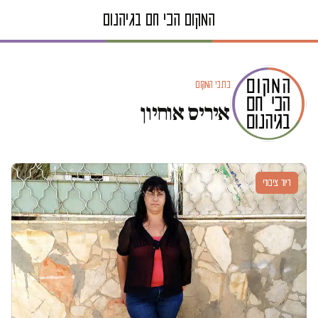
כתבי המקום
איריס אוחיון
דיור ציבורי