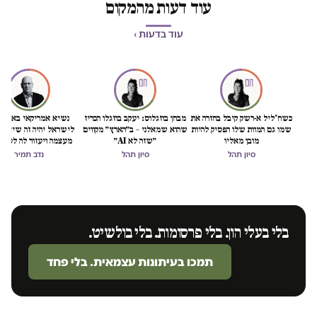
עוד דעות מהמקום
עוד בדעות ›
כשח'ליל א-רשק קיבל בחזרה את
מבחן בוזגלוס: יעקב בוזגלו הכריז
נשיא אמריקאי באמת ט
שמו גם המוות שלו הפסיק להיות
שהוא שמאלני – ב״הארץ״ מקווים
לישראל יהיה זה שיציל 
מובן מאליו
״שזה לא AI״
מעצמה ויעזור לה לסיים
הכיבוש
סיון תהל
סיון תהל
נדב תמיר
בלי בעלי הון. בלי פרסומות. בלי בולשיט.
תמכו בעיתונות עצמאית. בלי פחד