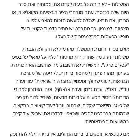
המשילות – לא היתה כל בעיה לקדם את יוזמותיה ואת סדר
היום שלה בכנסת. עתה מנבחרי הציבור בסיעות הקואליציה, או
הריבון, אם תרצו, נשללה למעשה הזכות להצביע לפי צו
מצפונם. למצפון, כך מתברר, יש מחיר בדמות סקנציות על
חופש הפעילות הפרלמנטרית של בעליו.
אולם בסדר היום שהממשלה מקדמת לא חוק ולא הגברת
משילות יעזרו. מה שחוגג הוא מדיניות "טלאי על טלאי" על בסיס
"עסקים כרגיל". המשילות לא חשובה, מה שחשוב הוא הכותרת
בעיתון. מהו הפתרון למחסור בדירות, לקריסה של מערכת
הבריאות, לעוני שהולך ומעמיק בחברה הישראלית? עוד ועדה
(וד"ל, ותמ"ל, ועדת גרמן וועדת אלאלוף). ומהו הפתרון למחירי
הדירות? ביטול המע"מ על דירות חדשות, שיוביל לבור תקציבי
של כ-2.5 מיליארד שקלים, שבתורו יוביל לעוד קיצוצים בתקציב,
שכמותם כבר זכינו להכיר, ושכצפוי ידרדרו את ישראל עוד קצת
בהשוואות הבינלאומיות.
אם כן, כשלא עוסקים בדברים הגדולים, אין ברירה אלא להתעסק