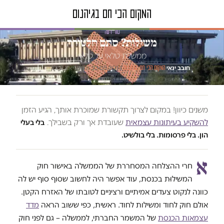
טור דעה
משילוּת? סתם חלטורה
ממשלת טלאי על טלאי
חובב ינאי
·
·
23.05.2014
·
זמן קריאה 2 דק׳
המקום הכי חם בגיהנום
משנים כיוון! במקום לצרוך תקשורת שמוכרת אותך, הגיע הזמן
להשקיע בעיתונות עצמאית
שעובדת אך ורק בשבילך.
בלי בעלי
הון. בלי פרסומות. בלי בולשיט.
א
חרי ההצלחה המסחררת של הממשלה באישור חוק
המשילוּת בכנסת, עוד אפשר היה לחשוב שסוף סוף יש לה
כוונה לנקוט צעדים אמיתיים ורציניים לטובתו של האזרח הקטן.
אולם חוק לחוד ומשילות לחוד. ראשית, כפי ששוב הראה
מדד
עצמאות הכנסת
של המשמר החברתי, לממשלה – גם לפני חוק