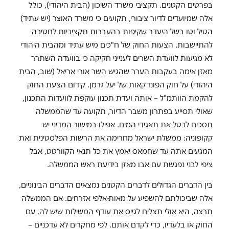
בפרטים הקטנים. תקציבי משרד השיכון (הבית היהודי), כולל
אלה שמיועדים לדיור ציבורי, תקועים כי משרד האוצר (יש עתיד)
הטיל וטו בשל היעדר שקיפות בהעברות תקציביות לחטיבה
להתיישבות. הצעות החוק של ח"כים מיש עתיד ומהבית היהודי
לא מגיעות לוועדת השרים לענייני חקיקה כי בוועדה השתרר
מאזן אימה בעקבות הערר שהגיש השר אורי אריאל (שוב, הבית
היהודי) על חוק הפונדקאות של יעל גרמן. קידום הצעת החוק
להקמת הוותמ"ל – אותה ועדת תכנון עוקפת לוועדות התכנון,
שאולי תסייע בפתרון משבר הדיור, תקועה עד שהממשלה
תסכים לבטל את תאגידי המים. אפילו במישור המדיני יש
קקופוניה: ממשלת ישראל מחרימה את הרשות הפלסטינית ואת
המגעים אתה עד שחמאס יאמץ את כל תנאי הקוורטט, אבל
ציפי לבני נפגשת עם אבו מאזן בידיעת ראש הממשלה.
בין הדברים הגדולים לדברים הקטנים נמצאים הדברים הבינוניים,
אלה שביכולתם להשפיע על מאות-אלפי אזרחים. אם הממשלה
תרצה, היא אולי תצליח לגייס את עודף המשילות שיש לה, עם
החוק או בלעדיו, כדי לקדם אותם. לפי מחקרים לא עדכניים –