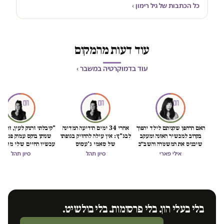
כל הכתבות של גיל רימון ›
עוד דעות מהמקום
עוד בדמוקרטיה במשבר ›
האם הרחפן שקניתם לילד יהפוך
אחרי 34 ימים הודיעה המדינה
"קיבלתי זרנוק לעין, זה כמו
בקרוב למכשיר האזנה ומעקב
לבג"ץ: אין עילה להחזיק בגופתו
שנותן בוקס עמוק פנימה
שיכניס את המשטרה והשב״כ
של סאמי ג'עסוס
עכשיו החיים שלי משוב
לתוך הסלון (והמחשב) שלכם?
אילי פארי
סיון תהל
סיון תהל
בלי בעלי הון. בלי פרסומות. בלי בולשיט.