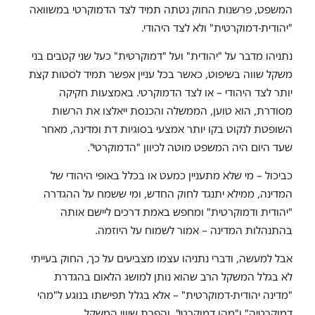
המשפט, פרשנות החוק נטתה תמיד לצד הדמוקרטי במשוואה
"יהודית-דמוקרטית" ולא לצד היהודי.
נתניהו מדבר על "יהודית" ועל "דמוקרטית" כעל שני קטבים בני
משקל שווה בשיפוט, כאשר בכל עניין אפשר תמיד לסטות קצת
יותר לצד היהודי – או לצד הדמוקרטי. באמצעות חקיקה
מסודרת, הוא טוען, הממשלה והכנסת ייאלצו את הרשות
השופטת לנקוט בקו יותר אמצעי בסוגיות דת ומדינה, מאחר
שעד היום היה המשפט מוטה לכיוון "הדמוקרטי".
כביכול – מי שלא מתעניין כמעט או בכלל באופי היהודי של
המדינה, ממילא יתנגד לחוק החדש, ומי ששמח על ההגדרה
"יהודית ודמוקרטית" ומחפש באמת דרכים ליישם אותה
בהתנהלות המדינה – אמור לשמוח על היוזמה
.
אבל למעשה, ודברי נתניהו עצמו מצביעים על כך, החוק בעייתי
לא בגלל המשקל הרב שהוא נותן למושג הלאום בהגדרת
"מדינה יהודית-דמוקרטית" – אלא בגלל תפישתו בנוגע ל"מהי
דמוקרטיה" ו"מהו דמוקרטי", והפרת שיווי המשקל