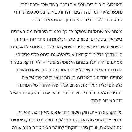
האוכלוסייה היהודית נוסף עוד נדבך. בעוד שכל אזרח יהודי
נתפש על-ידי המדינה והציבור היהודי, באופן בסיסי, כפרט; הרי
שהאזרח הלא-יהודי נתפש כנתון סטטיסטי דמוגרפי.
מאחר שהישראליות עסוקה כל-כך בכמות היהודים מול הערבים
בישראל ובשטחים ובכוחם כישויות לאומיות מתחרות – נדחה
העיסוק באינדיבידואל מפני העיסוק הדמוגרפי. היחס אל הערבים
הוא בדרך כלל כאל קבוצת אוכלוסיה. גם היחס כלפי פליטים/
מסתננים יהיה תלוי בכוחם הלאומי האפשרי – ולאו דווקא בבירור
הנסיבות האישיות של כל אחד ואחד מהם. גם כשהם מהווים
אחוזים בודדים מהאוכלוסייה, התבטאויות של פוליטיקאים
כלפיהם יכללו תמיד את האיום על אופיה היהודי של המדינה
כמדינת הלאום היהודי – ויזכו לתמיכה או יעברו בשקט יחסי אצל
רוב הציבור היהודי.
על הקרקע הזאת, חוק היסוד החדש אינו מאזן דבר. הוא רק
מחזק את התפישה השלטת ממילא מבחינה תרבותית, פוליטית
וגם משפטית, ונותן גיבוי "חוקתי" לחוסר הסימטריה הטבוע בה