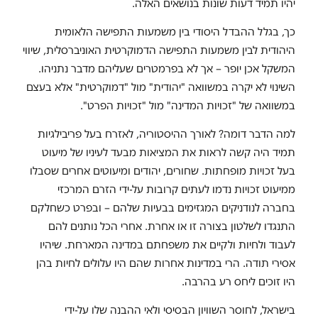
יהיו תמיד דעות שונות בנושאים האלה
.
כך, בגלל ההבדל היסודי בין משמעות התפישה הלאומית
היהודית לבין משמעות התפישה הדמוקרטית האוניברסלית, שיווי
המשקל אכן יופר – אך לא בפרמטרים שעליהם מדבר נתניהו.
השינוי לא יקרה במשוואה "יהודית" מול "דמוקרטית" אלא בעצם
במשוואה של "זכויות המדינה" מול "זכויות הפרט"
.
למה הדבר דומה? לאורך ההיסטוריה, לאזרח בעל פריבילגיות
תמיד היה קשה לראות את המציאות מבעד לעיניו של מיעוט
בעל זכויות מופחתות. שחורים, יהודים ומיעוטים אחרים שסבלו
ממיעוט זכויות נדמו לעתים קרובות על-ידי הזרם המרכזי
בחברה לנודניקים המגזימים בבעיות שלהם – ובפרט כשחלקם
התנגדו לשלטון בצורה זו או אחרת. אחרי הכל נותנים להם
לעבוד ולחיות ולקיים את משפחתם במדינה המארחת. שיהיו
אסירי תודה. הרי במדינות אחרות שהם היו עלולים לחיות בהן
היו זוכים ליחס רע בהרבה.
בישראל, לחוסר השוויון הבסיסי ולאי ההבנה שלו על-ידי