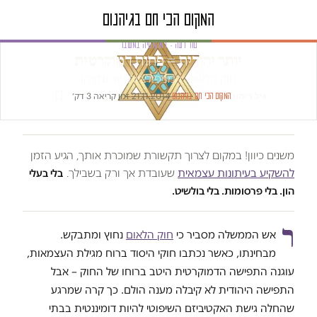
טור דעה · דמוקרטיה במשבר
יותר יהודית = פחות דמוקרטית
חוק הלאום: המניפולציות של נתניהו
גיל רימון
·
·
21.11.2014
·
זמן קריאה 3 דק׳
המקום הכי חם בגיהנום
משנים כיוון! במקום לצרוך תקשורת שמוכרת אותך, הגיע הזמן
להשקיע בעיתונות עצמאית
שעובדת אך ורק בשבילך.
בלי בעלי
הון. בלי פרסומות. בלי בולשיט.
ר
אש הממשלה מסביר כי
חוק הלאום
נחוץ ומתבקש.
מבחינתו, כאשר נכתבו חוקי היסוד ברוח מגילת העצמאות,
עוגנה התפישה הדמוקרטית היטב ברוחו של החוק – אבל
התפישה היהודית לא קיבלה מענה הולם. כך קרה שמרגע
שהחלה גישת האקטיביזם השיפוטי להיות דומיננטית בבתי