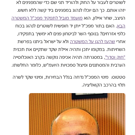
לשוטרים לעבור על החוק ולהוריד תגי שם כדי שהמפגינים לא
יזהו אותם. כך הם יוכלו לנהוג במפגינים ביד קשה ללא חשש.
הניצב, שחר איילון, הוא
מועמד מוביל לתפקיד מפכ"ל המשטרה
הבא
. האם בתור מפכ"ל ייתן יד חופשית לשוטרים לנהוג בכוח
כלפי אזרחים? בנוסף השר לביטחון פנים לא ימשיך בתפקידו,
אחרי
שהעז להגן על המשטרה
ולא על ישראל ביתנו בפרשת
השחיתות. במקומו יתכן ותהיה איילת שקד שתקיים את תכנית
"חוק וסדר"
, במסגרתה תהיה אכיפה נוקשה בקרב האוכלוסייה
הערבית והמסתננים ופיצול סמכויות היועמ"ש, כלומר החלשתו.
סטטוס: מינוי המפכ"ל נדחה בגלל הבחירות, ומינוי שקד לשרה
תלוי בהרכב הקואליציה.