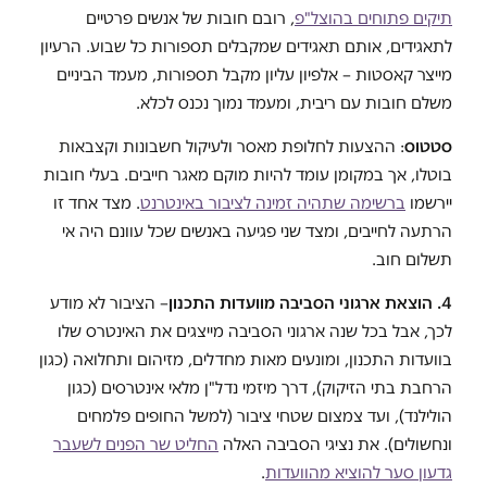
תיקים פתוחים בהוצל"פ
, רובם חובות של אנשים פרטיים
לתאגידים, אותם תאגידים שמקבלים תספורות כל שבוע. הרעיון
מייצר קאסטות – אלפיון עליון מקבל תספורות, מעמד הביניים
משלם חובות עם ריבית, ומעמד נמוך נכנס לכלא.
סטטוס
: ההצעות לחלופת מאסר ולעיקול חשבונות וקצבאות
בוטלו, אך במקומן עומד להיות מוקם מאגר חייבים. בעלי חובות
יירשמו
ברשימה שתהיה זמינה לציבור באינטרנט
. מצד אחד זו
הרתעה לחייבים, ומצד שני פגיעה באנשים שכל עוונם היה אי
תשלום חוב.
4. הוצאת ארגוני הסביבה מוועדות התכנון
– הציבור לא מודע
לכך, אבל בכל שנה ארגוני הסביבה מייצגים את האינטרס שלו
בוועדות התכנון, ומונעים מאות מחדלים, מזיהום ותחלואה (כגון
הרחבת בתי הזיקוק), דרך מיזמי נדל"ן מלאי אינטרסים (כגון
הולילנד), ועד צמצום שטחי ציבור (למשל החופים פלמחים
ונחשולים). את נציגי הסביבה האלה
החליט שר הפנים לשעבר
גדעון סער להוציא מהוועדות
.