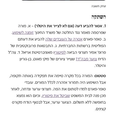
יצחק תשובה
השתקה
1. אסור להביע דעה (וגם לא לצייר את היטלר)
– א. מורה
שפרסמה מאמר נגד החלטה של משרד החינוך
זומנה לשימוע
.
ב. סופר-פארם
אסרה על העובדים שלה
להביע את דעתם
הפוליטית ברשתות החברתיות. ג. התבטאות פרובוקטיבית של
פרופ' אמיר חצרוני הביאה
לפיטורי
ו מאוניברסיטת אריאל. ד. צה"ל
הדיח
צוער מבה"ד1
שצייר ציורים של מיקי מאוס, בן-גוריון
והיטלר.
סטטוס
: המורה בכל מקרה סיימה את תפקידה באותה תקופה,
אבל השימוע היה תמרור אזהרה לכלל המורים. עובדי
סופר-פארם למדו לסתום את הפה. חצרוני ערער ונדחה, לאחר
מכן פנה לבית המשפט
שביטל את פיטוריו
, וכיום הוא נמצא
בחופשה ללא תשלום. הצוער ערער, אבל לבסוף הודח מקורס
קצינים.