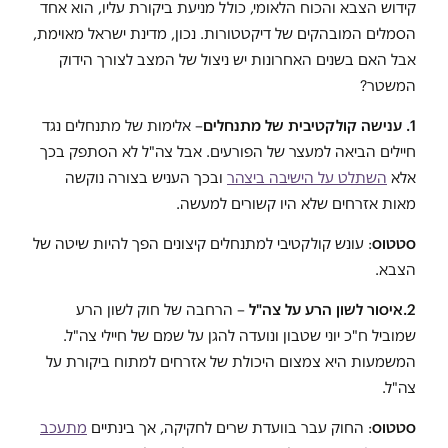
קידוש הצבא והכוח הלאומי, כולל מניעת ביקורת עליו, הוא אחד
הסמלים המובהקים של דיקטטורות. נכון, מדינת ישראל מאוימת,
אבל האם בשנים האחרונות יש ניצול של המצב לצורך הידוק
המשטר?
1. ענישה קולקטיבית של מתנחלים
– אלימות של מתנחלים נגד
חיילים הביאה למעצר של הפורעים. אבל צה"ל לא הסתפק בכך
אלא
השתלט על הישיבה ביצהר
ובכך העניש בצורה נוקשה
מאות אזרחים שלא היו קשורים למעשה.
סטטוס
: עונש קולקטיבי למתנחלים קיצונים הפך להיות שיטה של
הצבא.
2.
איסור לשון הרע על צה"ל
– הרחבה של חוק לשון הרע
שמוביל ח"כ יוני שטבון ונועדה להגן על שמם של חיילי צה"ל.
המשמעות היא צמצום היכולת של אזרחים למתוח ביקורת על
צה"ל.
סטטוס
: החוק עבר בוועדת שרים לחקיקה, אך בינתיים
מתעכב