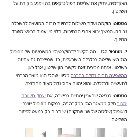
האקדמיה, יחזק את שליטת הפוליטיקאים בה וימנע ביקורת על
השלטון.
סטטוס
: הוקמה ועדת משילות לבחינת מבנה המועצה להשכלה
גבוהה. המשך יבוא אחרי הבחירות, תלוי מי יעמוד בראש משרד
החינוך.
7. מונופול הגז
– מה הקשר לדמוקרטיה? המשמעות של מונופול
הגז היא שליטה בכלכלה הישראלית, כזו שמייצרת גם אחיזה
בשלטון. אנחנו מכירים זאת כקשרי הון-שלטון, אבל כאן
ההשפעה תהיה גדולה בהרבה
מכיוון שהגז הוא מוצר הכרחי
לתעשייה ולכלכלה, והוא יהווה אחוז גדול מאוד מהתוצר.
סטטוס
: כנראה שהעניין יסתיים בפשרה, אם
יצחק תשובה
ימכור
חלק ממאגר הגז. במקרה זה, במקום מונופול ייווצר
דואופול (שליטה של שני שחקנים) שיתרום רק במעט לפיזור
השליטה.