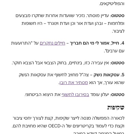
והפוליטיקאים.
סטטוס
: עדיין מוסתר. נזכיר שוועדות אחרות שחקרו מבצעים
ומלחמות – ובהן ועדת אור וכן ועדת וינוגרד – היו חשופות
לציבור.
4. חייל, אמור לי מי הם חבריך
–
חיילים נחקרים
על "התרועעות
עם ערבים".
סטטוס
: אין עבירה כזו, בינתיים, בחוק הצבאי אבל הצבא חוקר.
5. עסקאות נשק
– צה"ל מחויב לחשוף את עסקאות הנשק
שהוא עורך, אך הוא
מסתיר את רובן
.
סטטוס
: יעלון עומד
בסירובו לחשוף
את היצוא הביטחוני.
שקיפות
לכאורה הממשלה מנסה לייצר שקיפות, קצת לצורך יחסי ציבור
וקצת כדי לעמוד בקריטריונים של ה-OECD שהיא מחויבת להם.
בפועל המגמה דווקא הפוכה.