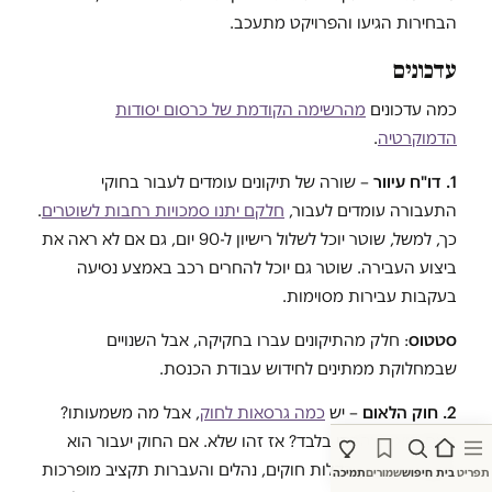
הבחירות הגיעו והפרויקט מתעכב.
עדכונים
כמה עדכונים
מהרשימה הקודמת של כרסום יסודות
הדמוקרטיה
.
1. דו"ח עיוור
– שורה של תיקונים עומדים לעבור בחוקי
התעבורה עומדים לעבור,
חלקם יתנו סמכויות רחבות לשוטרים
.
כך, למשל, שוטר יוכל לשלול רישיון ל-90 יום, גם אם לא ראה את
ביצוע העבירה. שוטר גם יוכל להחרים רכב באמצע נסיעה
בעקבות עבירות מסוימות.
סטטוס
: חלק מהתיקונים עברו בחקיקה, אבל השנויים
שבמחלוקת ממתינים לחידוש עבודת הכנסת.
2. חוק הלאום
– יש
כמה גרסאות לחוק
, אבל מה משמעותו?
האם הוא הצהרתי בלבד? אז זהו שלא. אם החוק יעבור הוא
יאפשר להעביר בקלות חוקים, נהלים והעברות תקציב מופרכות
תפריט
בית
חיפוש
שמורים
תמיכה