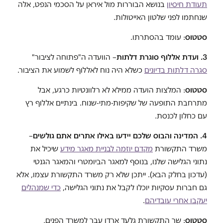
תעודת חיסיון
בנושא הבוררות מול איראן על הסכמי הנפט, אלה
שנחתמו לפני שלטון האייטולות.
סטטוס
: עומד בהסתרתו.
3. ועדת אללוף סוגרת דלתות
– הוועדה ה"פתוחה לציבור"
סגרה דלתות בדיונים
כשלא היה נוח לאללוף לשמוע את הציבור.
סטטוס
: המלצות הועדה ממילא לא רלוונטיות כרגע, אבל
מתרחבת התופעה של שקיפות-מתי-שנוח. בינתיים אללוף רץ
עם כחלון לכנסת.
4. המדינה והבוס שלכם יידעו באילו אתרים אתם גולשים
–
משרד התקשורת
מקדם יוזמה לבניית מאגר מידע
שיכיל את
נתוני הגלישה שלנו, בנוסף למאגר הביומטרי והמאגר הגנטי
(עדכון בחלק הבא). ייתכן שלא רק משרד התקשורת עצמו, אלא
גם חברות עסקיות יוכלו לקבל את נתוני הגלישה,
כדי שמנהלים
יעקבו אחרי עובדיהם
.
סטטוס
: שר התקשורת גלעד ארדן עבר למשרד הפנים,