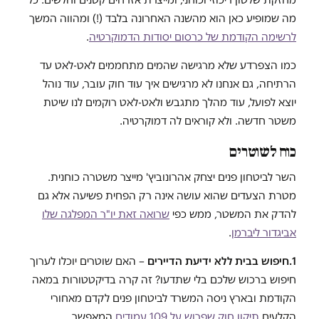
מה שמופיע כאן הוא מהשנה האחרונה בלבד (!) ומהווה המשך
לרשימה הקודמת של כרסום יסודות הדמוקרטיה
.
כמו הצפרדע שלא מרגישה שהמים מתחממים לאט-לאט עד
הרתיחה, גם אנחנו לא מרגישים איך עוד חוק עובר, עוד נוהל
יוצא לפועל, עוד מהלך מתגבש ולאט-לאט רוקמים לנו שיטת
משטר חדשה. ולא קוראים לה דמוקרטיה.
כוח לשוטרים
השר לביטחון פנים יצחק אהרונוביץ' מייצר משטרה כוחנית.
מטרת הצעדים שהוא עושה אינה רק הפחית פשיעה אלא גם
להדק את המשטר, ממש כפי
שרואה זאת יו"ר המפלגה שלו
אביגדור ליברמן
.
1.
חיפוש בבית ללא ידיעת הדיירים
– האם שוטרים יוכלו לערוך
חיפוש ברכוש שלכם בלי שתדעו? זה קרה בדיקטטורות במאה
הקודמת ובארץ ניסה המשרד לביטחון פנים לקדם מאחורי
הקלעים
תיקון חוק שפרוש על 109 עמודים
המאפשר