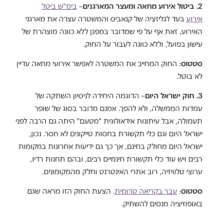
2. ביטול אירוע מחאה ומעצר המארגנים
–
בימ"ש ביטל
אירוע
בעד לגליזציה של קנאביס והמשטרה עצרה את מארגני
האירוע, זאת אף על פי שמדובר במפגן ללא כוונה מוצהרת של
עישון בפועל, וללא כוונה לעבור על החוק.
סטטוס
: החוק המחייב את המשטרה לאפשר אירועי מחאה עדיין
לא בוטל.
3. חוק ישראל היום
– הדוגמה היחידה לניסיון השתקה של
עמדות הממשלה, ולא להפך. אמנם מדובר בסוג של שופר
תעמולה, אבל עיתונות אידאולוגית "מטעם" היתה גם הרבה לפני
ישראל היום וגם כלי תקשורת בחסות טייקונים לא חסר. נכון,
ישראל היום מחולק בחינם, אך כך גם ידיעות אחרונות במקומות
רבים ויש עוד כלי תקשורת חינמיים רבים, ובהם תחנות רדיו,
ערוצי טלוויזיה, רוב אתרי האינטרנט וחלק מהמקומונים.
סטטוס
:
עבר בקריאה טרומית
. הצעת החוק הזו מראה שגם
באופוזיציה מנסים להשתיק.