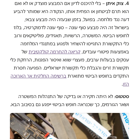
4. צוק איתן
– בלי להיכנס לדיון אם המבצע מוצדק או לא ואם
הוא תרם לביטחון או הפחית אותו, הנקודה היא שמותר להביע
דעה נגד מלחמה. בפועל, בזמן שבעזה היה מבצע צבאי,
בישראל זה היה מבצע סוף עונה – סוף עונה לדמוקרטיה, בלוז
לחופש הביטוי. המשטרה, הרשויות, תאגידים, פוליטיקאים ורוב
כלי התקשורת התגייסו להשחיר ולפגוע במתנגדי המלחמה
באמצעות פיטורי עובדים,
קריאה להחרמה קולקטיבית
של
עסקים בבעלות ערבים, מעצרי שווא ואיסור הפגנות, הרחקת כלי
תקשורת זרים והגבלת כלי תקשורת ישראליים. הפגיעה חסרת
התקדים בחופש הביטוי מתוארת
ברשימה החלקית אך הארוכה
הזו
.
סטטוס
: לא היתה חקירה או בדיקה של התנהלות המשטרה
ושאר הגורמים, כך שכנראה חופש הביטוי ייפגע גם בסיבוב הבא.