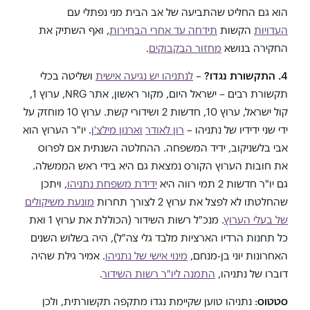
הוא גם החליט שהתביעה של אב הבית מני נפתלי עם
העדויות
הקשות
תידחה עד אחרי הבחירות
, ואף השתיק את
החקירה בנושא
מחזור הבקבוקים
.
4. התקשורת נגדו?
–
לנתניהו יש נגיעה אישית
ושליטה בכלי
תקשורת רבים – ישראל היום, מקור ראשון, אתר
NRG
, ערוץ 1,
קול ישראל, ערוץ 10, חדשות 2 ושידורי קשת. ערוץ 10 מוחזק על
ידי שני ידידיו של נתניהו –
רון לאודר
וארנון מילצ'ן
. יו"ר הערוץ הוא
אבי בלשניקוב, ידיד המשפחה. ההחלטה השנתית אם לפרוס
את חובות הערוץ הקורס נמצאת גם היא בידי ראש הממשלה.
גם יו"ר חדשות 2 תמי רווה היא
ידידת משפחת נתניהו
, ויתכן
שהחלטתו לא לפצל את ערוץ 2 לצורך תחרות
מונעת משיקולים
של בעלי הערוץ
. מנכ"ל רשות השידור (הכוללת את ערוץ 1 ואת
כל תחנות הרדיו הארציות מלבד גלי צה"ל), היה בשלוש השנים
האחרונות יוני בן-מנחם,
מינוי אישי של נתניהו
. אמיר גילת שהיה
דוברו של נתניהו,
התמנה ליו"ר רשות השידור
.
סטטוס
: נתניהו טוען שקיימת נגדו מתקפה תקשורתית, ולכן