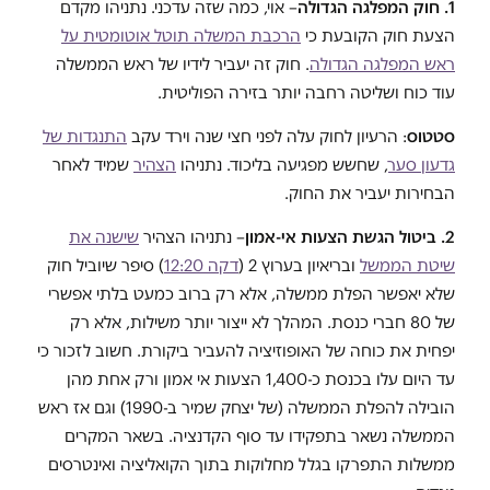
1. חוק המפלגה הגדולה
– אוי, כמה שזה עדכני. נתניהו מקדם
הצעת חוק הקובעת כי
הרכבת המשלה תוטל אוטומטית על
ראש המפלגה הגדולה
. חוק זה יעביר לידיו של ראש הממשלה
עוד כוח ושליטה רחבה יותר בזירה הפוליטית.
סטטוס
: הרעיון לחוק עלה לפני חצי שנה וירד עקב
התנגדות של
גדעון סער
, שחשש מפגיעה בליכוד. נתניהו
הצהיר
שמיד לאחר
הבחירות יעביר את החוק.
2. ביטול הגשת הצעות אי-אמון
– נתניהו הצהיר
שישנה את
שיטת הממשל
ובריאיון בערוץ 2 (
דקה 12:20
) סיפר שיוביל חוק
שלא יאפשר הפלת ממשלה, אלא רק ברוב כמעט בלתי אפשרי
של 80 חברי כנסת. המהלך לא ייצור יותר משילות, אלא רק
יפחית את כוחה של האופוזיציה להעביר ביקורת. חשוב לזכור כי
עד היום עלו בכנסת כ-1,400 הצעות אי אמון ורק אחת מהן
הובילה להפלת הממשלה (של יצחק שמיר ב-1990) וגם אז ראש
הממשלה נשאר בתפקידו עד סוף הקדנציה. בשאר המקרים
ממשלות התפרקו בגלל מחלוקות בתוך הקואליציה ואינטרסים