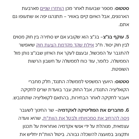
סטטוס
: מספר שבועות לאחר מכן
הוחזרו שניים
מארבעת
הארגונים, אבל האיום קיים באוויר – תתנהגו יפה או שתעופו גם
אתם.
5. עוקף בג"צ
– בג"צ הוא שקובע אם יש סתירה בין חוק מסוים
לבין חוק יסוד. ח"כ
איילת שקד מקדמת הצעת חוק
שיאפשר
להתגבר על המכשול, ובעצם לעקר את האיזון שבג"צ נותן מול
הממשלה. כלומר, עוד כוח לממשלה על חשבון הרשות
השופטת.
סטטוס
: היועץ המשפטי לממשלה התנגד, חלק מחברי
הקואליציה התנגדו, אבל החוק עבר בוועדת שרים לחקיקה
ויעבור לחקיקה לאחר הבחירות, בהתאם לקואליציה שתתגבש.
6. מחברים את הפוליטיקה לאקדמיה
– שר החינוך לשעבר
ניסה להרחיב את סמכויותיו ולבטל את הוות"ת
, שהיא וועדה
עצמאית, מנוהלת על ידי אנשי אקדמיה ואחראית על תכנון
ותקצוב במועצה להשכלה גבוהה. ביטול הוות"ת יחליש את