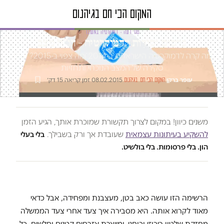
טור דעה · דמוקרטיה במשבר
כרסום יסודות הדמוקרטיה – דו"ח מצב
מה קרה לדמוקרטיה הישראלית ב-2014 ומה צפוי ב-2015? קבלו
סקירה של המצב הנוכחי ותחזיות
עופר ברקן
·
·
08.02.2015
·
זמן קריאה 15 דק׳
המקום הכי חם בגיהנום
משנים כיוון! במקום לצרוך תקשורת שמוכרת אותך, הגיע הזמן
להשקיע בעיתונות עצמאית
שעובדת אך ורק בשבילך.
בלי בעלי
הון. בלי פרסומות. בלי בולשיט.
הרשימה הזו עושה כאב בטן, מעצבנת ומפחידה, אבל כדאי
מאוד לקרוא אותה. היא מסבירה איך צעד אחרי צעד הממשלה
מחזקת שלטון ריכוזי וכוחני, ומייצרת אזרחים קטנים וחלשים. כל