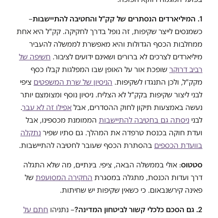
1. המיליארדים הנסתרים של קק"ל והחטיבה להתיישבות
–
כשמנסים לייצר שקיפות, זה נופל בדרך לחקיקה. קק"ל היא אחת
ממחלבות הכסף הגדולות והיא מאפשרת לממשלה להעביר
מיליארדים לצרכים לא ברורים ושאינם ידועים לציבור.
חשיפה של
רביב דרוקר
שופכת אור על האופן שבו המפלגות קבלו כסף
מקק"ל, ולכן התנגדו לשקיפות.
הניסיון של שרת המשפטים
ציפי
לבני ליצור שקיפות בקק"ל לא הצליח. ניסיון נוסף ומצומצם יותר
נעשה באמצעות תיקון לחוק ההסדרים, אבל
אפילו זה לא עבר
.
לבני
ניסתה גם בחטיבה להתיישבות
הממומנת מכספינו, אבל
ועדת חוקה בכנסת טרפדה את המהלך. גם סתיו שפיר
נתקלה
בוועדת הכספים
בהסתרת הכסף שעובר לחטיבה להתיישבות.
סטטוס
: אולי בממשלה הבאה, ציפי. בינתיים, מה שלא התגלה
דרך ועדות הכנסת, מתגלה במסגרת
החקירה המסועפת
של
פאינה קירשנבאום. כי כשאין שקיפות יש שחיתות.
2. גם הסכם כלכלי קשור לביטחון המדינה?
– נתניהו
חתם על