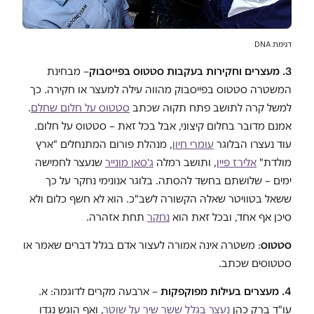
דגימת DNA
3. מעצרים וחקירות בעקבות סטטוס בפייסבוק
– מבחינת
המשטרה סטטוס בפייסבוק מהווה עילה למעצר או חקירה. כך
למשל קרה לתושב פתח תקוה שכתב
סטטוס על חלום שחלם
.
אמנם מדובר בחלום קיצוני, אבל בכל זאת – סטטוס על חלום.
עוד נעצרו הבלוגר
עומרי חיון
, מנהלת פורום המתנחלים "ארץ
מולדת"
אלירז פיין
, ותושב רמלה
ג'סאן מונייר
שנעצר לחמישה
ימים – שלושתם בחשד להסתה. בלוגר אנונימי נחקר על כך
ששאל בטוויטר שאלה הקשורה לשב"כ. הוא לא חשף כלום ולא
סיכן אף אחד, ובכל זאת הוא
נחקר
תחת אזהרה.
סטטוס
: משטרה אינה אמורה לעצור אדם בגלל דברים שאמר או
סטטוסים שכתב.
4. מעצרים בעילות מפוקפקות
– ארבעה מקרים לדוגמה: א.
עו"ד ברק כהן
נעצר בגלל ששר שיר על שוטר
, ואף הוגש נגדו