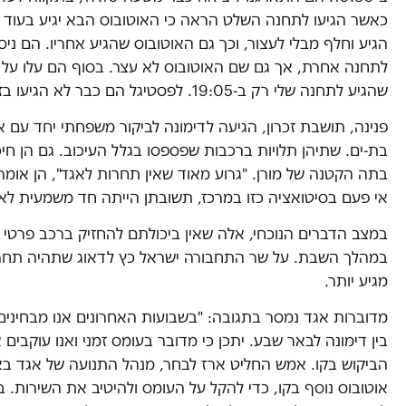
כאשר הגיעו לתחנה השלט הראה כי האוטובוס הבא יגיע בעוד 
הגיע וחלף מבלי לעצור, וכך גם האוטובוס שהגיע אחריו. הם ניסו
לתחנה אחרת, אך גם שם האוטובוס לא עצר. בסוף הם עלו על א
שהגיע לתחנה שלי רק ב-19:05. לפסטיגל הם כבר לא הגיעו בזמן.
פנינה, תושבת זכרון, הגיעה לדימונה לביקור משפחתי יחד עם 
בת-ים. שתיהן תלויות ברכבות שפספסו בגלל העיכוב. גם הן ח
בתה הקטנה של מורן. "גרוע מאוד שאין תחרות לאגד", הן אומר
אי פעם בסיטואציה כזו במרכז, תשובתן הייתה חד משמעית לא.
במצב הדברים הנוכחי, אלה שאין ביכולתם להחזיק ברכב פרטי נ
במהלך השבת. על שר התחבורה ישראל כץ לדאוג שתהיה תחרות
מגיע יותר.
בין דימונה לבאר שבע. יתכן כי מדובר בעומס זמני ואנו עוקבים
הביקוש בקו. אמש החליט ארז לבחר, מנהל התנועה של אגד באז
אוטובוס נוסף בקו, כדי להקל על העומס ולהיטיב את השירות. 