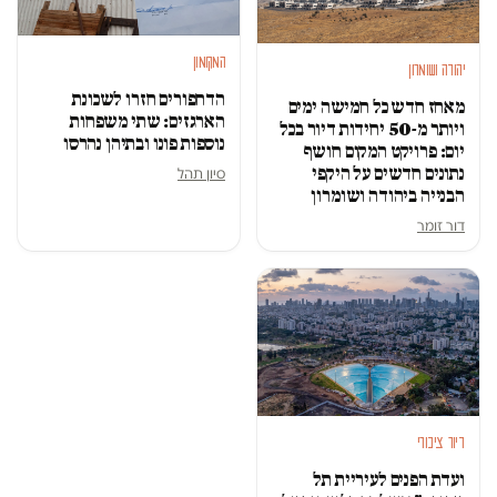
המקומון
יהודה ושומרון
הדחפורים חזרו לשכונת
מאחז חדש כל חמישה ימים
הארגזים: שתי משפחות
ויותר מ-50 יחידות דיור בכל
נוספות פונו ובתיהן נהרסו
יום: פרויקט המקום חושף
נתונים חדשים על היקפי
סיון תהל
הבנייה ביהודה ושומרון
דור זומר
דיור ציבורי
ועדת הפנים לעיריית תל