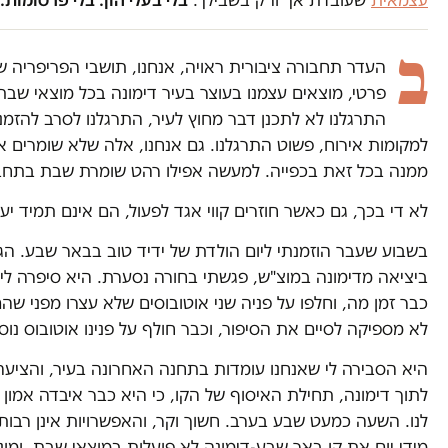
ב
העדר תחבורה ציבורית ראויה, אנחנו, תושבי הפריפריה ש
פרטי, מוצאים עצמנו בעוצר בעיר דימונה בכל מוצאי שבת
התרגלנו לא לתכנן דבר מחוץ לעיר, התרגלנו לסרב להזמנו
למקומות אירוח, פשוט התרגלנו. גם אנחנו, אלה שלא שומרים
ממנה בכל זאת בכפייה. למעשה אפילו רהט שומרת שבת בתחבו
לא די בכך, גם כאשר חוזרים קווי אגד לפעול, הם אינם תמיד יעי
בשבוע שעבר הוזמנתי ליום הולדת של ידיד טוב בבאר שבע. ה
ביציאה מדימונה במוצ"ש, פגשתי בחורה נסערת. היא סיפרה ל
כבר זמן מה, וחלפו על פניה שני אוטובוסים שלא עצרו מפני שהם
לא מספיקה לסיים את הסיפור, וכבר חולף על פנינו אוטובוס נוס
היא הסבירה לי שאנחנו עומדות בתחנה האחרונה בעיר, והציעה
לתוך דימונה, תחילת האיסוף של הקו, כי היא כבר איבדה אמון 
לנו. השעה כמעט שבע בערב. חשוך וקר, והאפשרויות אינן רבות:
מידי יום את קו באר שבע-דימונה לא פועלות במוצאי שבת, ומו