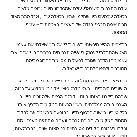
קיבלתי את מה שייחלתי לו – הצצה אל מאחורי הקלעים של
עולם התרבות הישראלי. עולם שמסדרונותיו הארוכים מלאים
בכאלה שכמעט היו, שחלמו שהיו ובכאלה שהיו, אבל מהר מאוד
הבינו איפה הכסף הגדול של העשייה האמנותית – עטיני
הממסד.
בתצפית ההיא חיפשתי תשובות לשאלות ששאלתי את עצמי
מאז שהתחלתי לעסוק בעשייה תרבותית בפריפריה. שאלתי את
עצמי מהו הדבר שגורם לפעילות מסוימת לחרוג מבימת
החובבים ולהפוך לתרבות ישראלית.
כך מצאתי את עצמי מתלווה לסיור ביישוב ערבי. בניגוד לשאר
היישובים היהודים – בעלי מדרג סוציו-אקונומי ממוצע עד גבוה,
שבהם ביקרנו באותו היום – קבלת הפנים שלה זכינו ביישוב
הערבי היתה ממלכתית. ראש הרשות המקומית הדריך אותנו
בכל סיורינו ביישוב. לבסוף חזינו בהופעה מרשימה של להקת
המחול המקומית. חבורת גברים ונערים שהתפנו מעמל יומם
ורקדו בעבורנו ריקודים מסורתיים בני מאות שנים, בהתרגשות,
דיוק, יופי ובעיקר בכישרון רב.