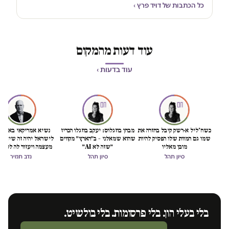
כל הכתבות של דויד פרץ ›
עוד דעות מהמקום
עוד בדעות ›
כשח'ליל א-רשק קיבל בחזרה את
מבחן בוזגלוס: יעקב בוזגלו הכריז
נשיא אמריקאי באמת ט
שמו גם המוות שלו הפסיק להיות
שהוא שמאלני – ב״הארץ״ מקווים
לישראל יהיה זה שיציל 
מובן מאליו
״שזה לא AI״
מעצמה ויעזור לה לסיים
הכיבוש
סיון תהל
סיון תהל
נדב תמיר
בלי בעלי הון. בלי פרסומות. בלי בולשיט.