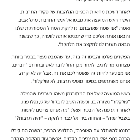
לאחר דעיכת מחיאות הכפיים הנלהבות של פקידי התרבות,
הישיר ראש המועצה את מבטו אל אנשי התרבות מתל אביב,
ואמר: "אני שמח שאהבתם, זו להקת המחול המסורתית שלנו
והבאנו אותה אליכם כדי שתכניסו אותה לוועדה, כך שבשנה
הבאה תעזרו לנו לתקצב את הלהקה".
הפקידים נאלמו והביטו זה בזה, עד שהמבט נעצר בבכיר ביותר.
מצחו נקמר לרגע, ולאחר מכן החל לדבר לאט ובחדות: "חברים,
אני מצטער להיות זה שאומר לכם את זה, אבל זה לא יקרה.
אנחנו משתתפים במימון מופעי תרבות, לא פולקלור".
ראש המועצה שאל את המתורגמן משהו בערבית שהמילה
"פולקלור" נשזרה בו, וכשזה השיב לו בקול שקט, נפלו פניו.
לאחר רגע פנה אל הבכיר ושאל: "מה אנחנו צריכים לעשות
בשביל שזה" – והחווה בידו אל עבר הלהקה – "יהיה תרבות?"
"תנסו להשתלב עם האופרה", התלוצץ הבכיר, "השנה הם קיבלו
הרבה כסף. אולי הם צריכים רקדנים, אפשר עוד מהקפה הנהדר