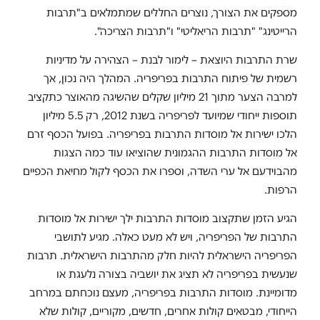
מספקים את הצורך, נוצרים החללים שמתמלאים ב"תרבות
הרייטינג" "תרבות הריאליטי" ו"תרבות הצריכה".
שרת התרבות היוצאת – לימור לבנת – הצהירה על מדיניות
רשמית של פיתוח התרבות בפריפריה. המהלך היה נכון, אך
למרבה הצער מתוך 21 מיליון שקלים שהשיגה מהאוצר כתקציב
תוספות ייחודי שמיועד לפריפריה בשנת 2012, רק 5.5 מיליון
הלכו ישירות אל מוסדות התרבות בפריפריה. בפועל הכסף זרם
אל מוסדות התרבות ההגמונית שהוציאו עוד כמה הצגות
מהבוידעם אל ערי השדה, וספרו את הכסף לקול מחיאת הכפיים
הרפות.
הגיע הזמן שתקצוב מוסדות התרבות ילך ישירות אל מוסדות
התרבות של הפריפריה, ויש לא מעט כאלה. מגיע לתושבי
הפריפריה הישראלית להיות חלק מהתרבות הישראלית. תרבות
שנעשית בפריפריה לא תציג את יושביה בצורה נלעגת או
מדומיינת. מוסדות התרבות בפריפריה, מעצם נוכחתם במרחב
הייחודי, מבטאים קולות אחרים, חדשים, מקוריים, קולות שלא