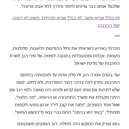
שלכם? אנחנו כבר צריכים לחזור והדרך לתל אביב ארוכה".
לא בגלל שהיא אישה, לא בגלל שהיא מזרחית, פשוט לא ראויה-
יואל הרצברג
***
נזכרתי באירוע כשראיתי את נחיל ההודעות הלועגות, מלגלגות,
נזעמות, אבלות ומתוסכלות בתגובה למינויה של מירי רגב לשרת
התרבות של מדינת ישראל.
עוד בטרם אמרה רגב ולו מלה אחת על תוכניותיה בתחום
התרבות, נחרץ דינה בכיכר העיר המודרנית, ולא לחיוב. קשה
שלא לתהות אם אותו זעם קדוש ולוהט היה מופנה כלפי רגב אם
היתה מקבלת את משרד התחבורה או הרווחה. "מה הלאה",
שאל אחד המגיבים, "נמנה את קצב ליו"ר ארגון נפגעי תקיפות
מיניות?", "בעיני היא בהמה" חתם גברי בנאי מ"הגשש החיוור".
בואו נפרק את המוקש הזה תחילה. רוב המגיבים משוכנעים