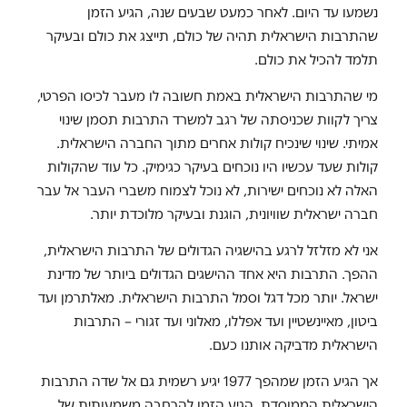
נשמעו עד היום. לאחר כמעט שבעים שנה, הגיע הזמן
שהתרבות הישראלית תהיה של כולם, תייצג את כולם ובעיקר
תלמד להכיל את כולם.
מי שהתרבות הישראלית באמת חשובה לו מעבר לכיסו הפרטי,
צריך לקוות שכניסתה של רגב למשרד התרבות תסמן שינוי
אמיתי. שינוי שינכיח קולות אחרים מתוך החברה הישראלית.
קולות שעד עכשיו היו נוכחים בעיקר כגימיק. כל עוד שהקולות
האלה לא נוכחים ישירות, לא נוכל לצמוח משברי העבר אל עבר
חברה ישראלית שוויונית, הוגנת ובעיקר מלוכדת יותר.
אני לא מזלזל לרגע בהישגיה הגדולים של התרבות הישראלית,
ההפך. התרבות היא אחד ההישגים הגדולים ביותר של מדינת
ישראל. יותר מכל דגל וסמל התרבות הישראלית. מאלתרמן ועד
ביטון, מאיינשטיין ועד אפללו, מאלוני ועד זגורי – התרבות
הישראלית מדביקה אותנו כעם.
אך הגיע הזמן שמהפך 1977 יגיע רשמית גם אל שדה התרבות
הישראלית הממוסדת. הגיע הזמן להרחבה משמעותית של