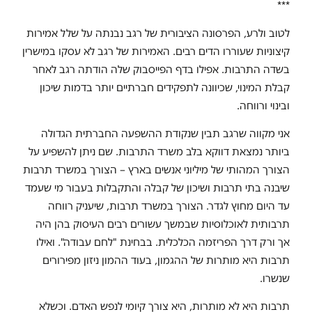
***
לטוב ולרע, הפרסונה הציבורית של רגב נבנתה על שלל אמירות
קיצוניות שעוררו הדים רבים. האמירות של רגב לא עסקו במישרין
בשדה התרבות. אפילו בדף הפייסבוק שלה הודתה רגב לאחר
קבלת המינוי, שכיוונה לתפקידים חברתיים יותר בדמות שיכון
ובינוי ורווחה.
אני מקווה שרגב תבין שנקודת ההשפעה החברתית הגדולה
ביותר נמצאת דווקא בלב משרד התרבות. שם ניתן להשפיע על
הצורך המהותי של מיליוני אנשים בארץ – הצורך במשרד תרבות
שיבנה בתי תרבות ושיכון של קבלה והתקבלות בעבור מי שעמד
עד היום מחוץ לגדר. הצורך במשרד תרבות, שיעניק רווחה
תרבותית לאוכלוסיות שבמשך עשורים רבים העיסוק בהן היה
אך ורק דרך הפריזמה הכלכלית. בבחינת "לחם עבודה". ואילו
תרבות היא מותרות של ההגמון, בעוד ההמון ניזון מפירורים
שנשרו.
תרבות היא לא מותרות, היא צורך קיומי לנפש האדם. וכשלא