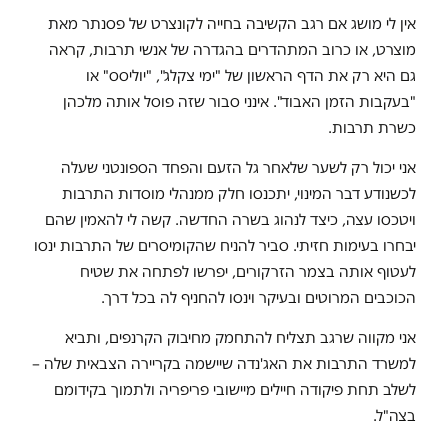
אין לי מושג אם רגב הקשיבה בחייה לקונצרט של פסנתר מאת
מוצרט, או כרוב המתהדרים בהגדרה של אנשי תרבות, קראה
גם היא רק את הדף הראשון של "ימי צקלג", "יוליסס" או
"בעקבות הזמן האבוד". אינני סבור שזה פוסל אותה מלכהן
כשרת תרבות.
אני יכול רק לשער שלאחר גל הזעם והפחד הספונטני שעלה
לכשנודע דבר המינוי, יתכנסו חלק ממנהלי מוסדות התרבות
ויטכסו עצה, כיצד לנהוג בשרה החדשה. קשה לי להאמין שהם
יבחרו בעימות חזיתי. סביר להניח שהקומיסרים של התרבות ינסו
לעטוף אותה בצמר הזרקורים, יפרשו לפתחה את שטיח
הכוכבים המרוטים ובעיקר וינסו להחניף לה בכל דרך.
אני מקווה שרגב תצליח להתחמק מחיבוק הקרנפים, ותביא
למשרד התרבות את האג'נדה שיישמה בקריירה הצבאית שלה –
לשלב תחת פיקודה חיילים מיישובי פריפריה ולתמוך בקידומם
בצה"ל.