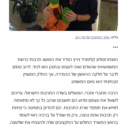
צילום:
עמוד הפייסבוק של מירי רגב
***
האנתרופולוג קליפורד גירץ הגדיר את המושג תרבות כרשת
המשמעויות שהאדם טווה לעצמו ובתוכן הוא לכוד. לרוב נוטים
לדבר על חלקה הראשון של ההגדרה, אך החלק המעניין
מבחינתי הוא סיום המשפט.
הרבה מחברי ומכרי, הפועלים בשדה התרבות הישראלי, צריכים
לשאול את עצמם מדוע הם חושבים שרגב כל כך לא מתאימה
לאייש את תפקיד שרת התרבות. הם לכודים בתפיסה כי קיימת
רק תרבות אחת נכונה, ורק מי שגדל על ברכיה ראוי לעמוד
בראש המשרד החולש על התקציבים שלה ולהנציח את שלטונה.