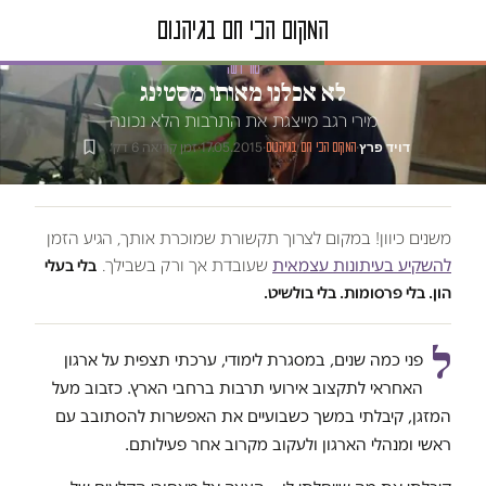
טור דעה
לא אכלנו מאותו מסטינג
מירי רגב מייצגת את התרבות הלא נכונה
דויד פרץ
·
·
17.05.2015
·
זמן קריאה 6 דק׳
המקום הכי חם בגיהנום
משנים כיוון! במקום לצרוך תקשורת שמוכרת אותך, הגיע הזמן
להשקיע בעיתונות עצמאית
שעובדת אך ורק בשבילך.
בלי בעלי
הון. בלי פרסומות. בלי בולשיט.
ל
פני כמה שנים, במסגרת לימודי, ערכתי תצפית על ארגון
האחראי לתקצוב אירועי תרבות ברחבי הארץ. כזבוב מעל
המזגן, קיבלתי במשך כשבועיים את האפשרות להסתובב עם
ראשי ומנהלי הארגון ולעקוב מקרוב אחר פעילותם.